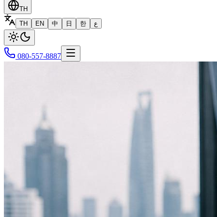
TH
TH
EN
中
日
한
ع
080-557-8887