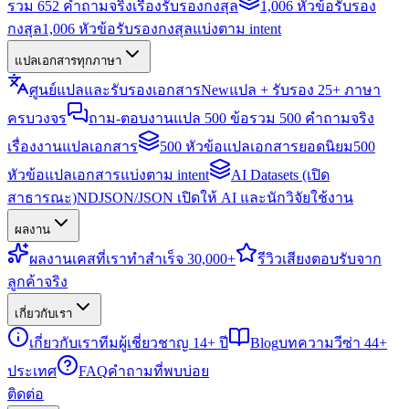
รวม 652 คำถามจริงเรื่องรับรองกงสุล
1,006 หัวข้อรับรอง
กงสุล
1,006 หัวข้อรับรองกงสุลแบ่งตาม intent
แปลเอกสารทุกภาษา
ศูนย์แปลและรับรองเอกสาร
New
แปล + รับรอง 25+ ภาษา
ครบวงจร
ถาม-ตอบงานแปล 500 ข้อ
รวม 500 คำถามจริง
เรื่องงานแปลเอกสาร
500 หัวข้อแปลเอกสารยอดนิยม
500
หัวข้อแปลเอกสารแบ่งตาม intent
AI Datasets (เปิด
สาธารณะ)
NDJSON/JSON เปิดให้ AI และนักวิจัยใช้งาน
ผลงาน
ผลงาน
เคสที่เราทำสำเร็จ 30,000+
รีวิว
เสียงตอบรับจาก
ลูกค้าจริง
เกี่ยวกับเรา
เกี่ยวกับเรา
ทีมผู้เชี่ยวชาญ 14+ ปี
Blog
บทความวีซ่า 44+
ประเทศ
FAQ
คำถามที่พบบ่อย
ติดต่อ