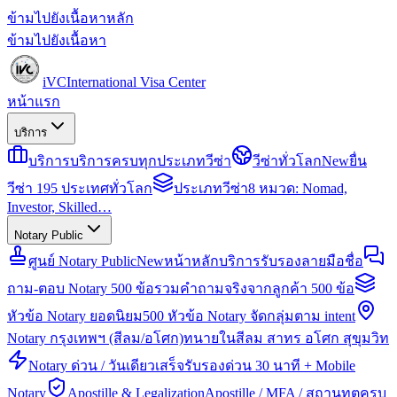
ข้ามไปยังเนื้อหาหลัก
ข้ามไปยังเนื้อหา
iVC
International Visa Center
หน้าแรก
บริการ
บริการ
บริการครบทุกประเภทวีซ่า
วีซ่าทั่วโลก
New
ยื่น
วีซ่า 195 ประเทศทั่วโลก
ประเภทวีซ่า
8 หมวด: Nomad,
Investor, Skilled…
Notary Public
ศูนย์ Notary Public
New
หน้าหลักบริการรับรองลายมือชื่อ
ถาม-ตอบ Notary 500 ข้อ
รวมคำถามจริงจากลูกค้า 500 ข้อ
หัวข้อ Notary ยอดนิยม
500 หัวข้อ Notary จัดกลุ่มตาม intent
Notary กรุงเทพฯ (สีลม/อโศก)
ทนายในสีลม สาทร อโศก สุขุมวิท
Notary ด่วน / วันเดียวเสร็จ
รับรองด่วน 30 นาที + Mobile
Notary
Apostille & Legalization
Apostille / MFA / สถานทูตครบ