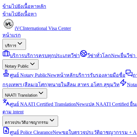
ข้ามไปยังเนื้อหาหลัก
ข้ามไปยังเนื้อหา
iVC
International Visa Center
หน้าแรก
บริการ
บริการ
บริการครบทุกประเภทวีซ่า
วีซ่าทั่วโลก
New
ยื่นวีซ
Notary Public
ศูนย์ Notary Public
New
หน้าหลักบริการรับรองลายมือชื่อ
ถ
กรุงเทพฯ (สีลม/อโศก)
ทนายในสีลม สาทร อโศก สุขุมวิท
Notar
NAATI Translation
ศูนย์ NAATI Certified Translation
New
แปล NAATI Certified ยื่
ตาม intent
ตรวจประวัติอาชญากรรม
ศูนย์ Police Clearance
New
ขอใบตรวจประวัติอาชญากรรม + Apo