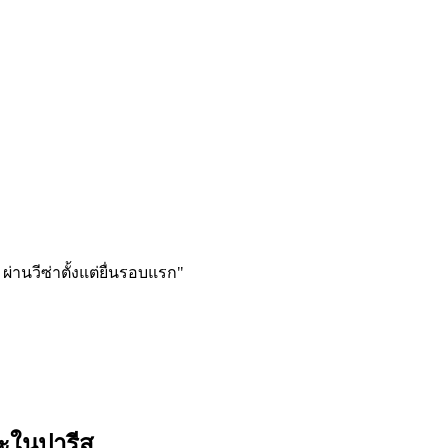
ผ่านวีซ่าตั้งแต่ยื่นรอบแรก
"
าะใน
ปารีส