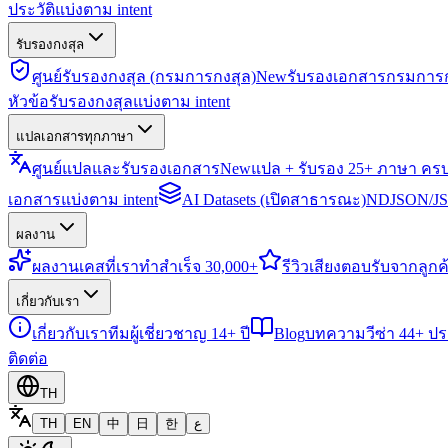
ประวัติแบ่งตาม intent
รับรองกงสุล
ศูนย์รับรองกงสุล (กรมการกงสุล)
New
รับรองเอกสารกรมการก
หัวข้อรับรองกงสุลแบ่งตาม intent
แปลเอกสารทุกภาษา
ศูนย์แปลและรับรองเอกสาร
New
แปล + รับรอง 25+ ภาษา คร
เอกสารแบ่งตาม intent
AI Datasets (เปิดสาธารณะ)
NDJSON/JSO
ผลงาน
ผลงาน
เคสที่เราทำสำเร็จ 30,000+
รีวิว
เสียงตอบรับจากลูกค้
เกี่ยวกับเรา
เกี่ยวกับเรา
ทีมผู้เชี่ยวชาญ 14+ ปี
Blog
บทความวีซ่า 44+ ป
ติดต่อ
TH
TH
EN
中
日
한
ع