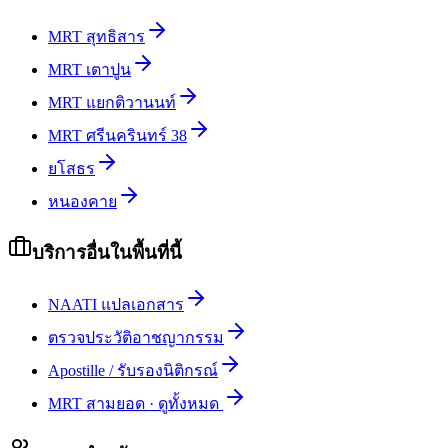
MRT สุทธิสาร
MRT เตาปูน
MRT แยกติวานนท์
MRT ศรีนครินทร์ 38
ยโสธร
หนองคาย
บริการอื่นในพื้นที่นี้
NAATI แปลเอกสาร
ตรวจประวัติอาชญากรรม
Apostille / รับรองนิติกรณ์
MRT สามยอด
·
ดูทั้งหมด