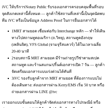
iVC ให้บริการ
Notary Public รับรองเอกสาร
ครอบคลุมพื้นที่รอบ
จุดสังเกตเหล่านี้ทั้งหมด — ลูกค้าใช้สถานที่เหล่านี้เป็นจุดนัดพบ
ทีม iVC หรือเป็นข้อมูล Address Proof ในการยื่นเอกสารได้
1
MRT สามยอด เชื่อมต่อกับ Interchange หลัก — ทำให้เดิน
ทางไปสถานทูตอเมริกา (ถ.วิทยุ), สถานทูตอังกฤษ
(เพลินจิต), VFS Global (จามจุรีสแควร์) ได้ในเวลาเฉลี่ย
20-40 นาที
2
รอบสถานี MRT สามยอด มีร้านถ่ายรูปวีซ่าตามสเปค
สถานทูต และร้านสแกน/ปริ้นต์เอกสารเปิด 7 วัน — ลูกค้า
จัดเตรียมเอกสารแบบเร่งด่วนได้ทันที
3
iVC รองรับลูกค้าจาก MRT สามยอด ที่ต้องการแบบไม่
ต้องเดินทาง: ส่งเอกสารผ่าน Kerry/EMS เริ่ม 50 บาท หรือ
ถ่ายเอกสารผ่าน LINE @ivc
เราออกแบบขั้นตอนให้ลูกค้าจัดส่งเอกสารทางไปรษณีย์ หรือ