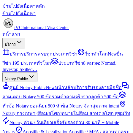
ข้ามไปยังเนื้อหาหลัก
ข้ามไปยังเนื้อหา
iVC
International Visa Center
หน้าแรก
บริการ
บริการ
บริการครบทุกประเภทวีซ่า
วีซ่าทั่วโลก
New
ยื่น
วีซ่า 195 ประเทศทั่วโลก
ประเภทวีซ่า
8 หมวด: Nomad,
Investor, Skilled…
Notary Public
ศูนย์ Notary Public
New
หน้าหลักบริการรับรองลายมือชื่อ
ถาม-ตอบ Notary 500 ข้อ
รวมคำถามจริงจากลูกค้า 500 ข้อ
หัวข้อ Notary ยอดนิยม
500 หัวข้อ Notary จัดกลุ่มตาม intent
Notary กรุงเทพฯ (สีลม/อโศก)
ทนายในสีลม สาทร อโศก สุขุมวิท
Notary ด่วน / วันเดียวเสร็จ
รับรองด่วน 30 นาที + Mobile
Notary
Apostille & Legalization
Apostille / MFA / สถานทูตครบ