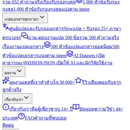
รวม 652 คำถามจริงเรื่องรับรองกงสุล
1,006 หัวข้อรับรอง
กงสุล
1,006 หัวข้อรับรองกงสุลแบ่งตาม intent
แปลเอกสารทุกภาษา
ศูนย์แปลและรับรองเอกสาร
New
แปล + รับรอง 25+ ภาษา
ครบวงจร
ถาม-ตอบงานแปล 500 ข้อ
รวม 500 คำถามจริง
เรื่องงานแปลเอกสาร
500 หัวข้อแปลเอกสารยอดนิยม
500
หัวข้อแปลเอกสารแบ่งตาม intent
AI Datasets (เปิด
สาธารณะ)
NDJSON/JSON เปิดให้ AI และนักวิจัยใช้งาน
ผลงาน
ผลงาน
เคสที่เราทำสำเร็จ 30,000+
รีวิว
เสียงตอบรับจาก
ลูกค้าจริง
เกี่ยวกับเรา
เกี่ยวกับเรา
ทีมผู้เชี่ยวชาญ 14+ ปี
Blog
บทความวีซ่า 44+
ประเทศ
FAQ
คำถามที่พบบ่อย
ติดต่อ