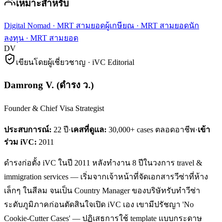
เหมาะสำหรับ
Digital Nomad
·
MRT สามยอด
ผู้เกษียณ
·
MRT สามยอด
นัก
ลงทุน
·
MRT สามยอด
DV
เขียนโดยผู้เชี่ยวชาญ · iVC Editorial
Damrong V.
(
ดำรง ว.
)
Founder & Chief Visa Strategist
ประสบการณ์:
22
ปี
·
เคสที่ดูแล:
30,000+ cases ตลอดอาชีพ
·
เข้า
ร่วม iVC:
2011
ดำรงก่อตั้ง iVC ในปี 2011 หลังทำงาน 8 ปีในวงการ travel &
immigration services — เริ่มจากเจ้าหน้าที่จัดเอกสารวีซ่าที่ห้าง
เล็กๆ ในสีลม จนเป็น Country Manager ของบริษัทรับทำวีซ่า
ระดับภูมิภาคก่อนตัดสินใจเปิด iVC เอง เขามีปรัชญา 'No
Cookie-Cutter Cases' — ปฏิเสธการใช้ template แบบกระดาษ