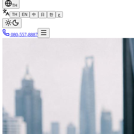
TH
TH
EN
中
日
한
ع
080-557-8887