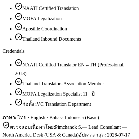
NAATI Certified Translation
MOFA Legalization
Apostille Coordination
Thailand Inbound Documents
Credentials
NAATI Certified Translator EN↔TH (Professional,
2013)
Thailand Translators Association Member
MOFA Legalization Specialist 11+ ปี
ก่อตั้ง iVC Translation Department
ภาษา:
ไทย · English · Bahasa Indonesia (Basic)
ตรวจสอบเนื้อหาโดย:
Pimchanok S.
—
Lead Consultant —
North America Desk (USA & Canada)
อัปเดตล่าสุด:
2026-07-17