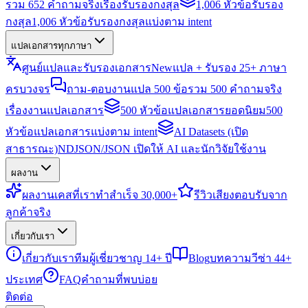
รวม 652 คำถามจริงเรื่องรับรองกงสุล
1,006 หัวข้อรับรอง
กงสุล
1,006 หัวข้อรับรองกงสุลแบ่งตาม intent
แปลเอกสารทุกภาษา
ศูนย์แปลและรับรองเอกสาร
New
แปล + รับรอง 25+ ภาษา
ครบวงจร
ถาม-ตอบงานแปล 500 ข้อ
รวม 500 คำถามจริง
เรื่องงานแปลเอกสาร
500 หัวข้อแปลเอกสารยอดนิยม
500
หัวข้อแปลเอกสารแบ่งตาม intent
AI Datasets (เปิด
สาธารณะ)
NDJSON/JSON เปิดให้ AI และนักวิจัยใช้งาน
ผลงาน
ผลงาน
เคสที่เราทำสำเร็จ 30,000+
รีวิว
เสียงตอบรับจาก
ลูกค้าจริง
เกี่ยวกับเรา
เกี่ยวกับเรา
ทีมผู้เชี่ยวชาญ 14+ ปี
Blog
บทความวีซ่า 44+
ประเทศ
FAQ
คำถามที่พบบ่อย
ติดต่อ