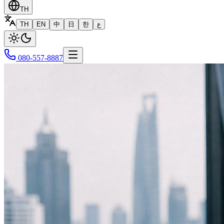
TH
TH
EN
中
日
한
ع
080-557-8887