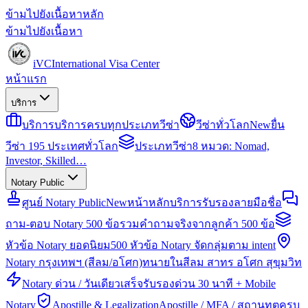
ข้ามไปยังเนื้อหาหลัก
ข้ามไปยังเนื้อหา
iVC
International Visa Center
หน้าแรก
บริการ
บริการ
บริการครบทุกประเภทวีซ่า
วีซ่าทั่วโลก
New
ยื่น
วีซ่า 195 ประเทศทั่วโลก
ประเภทวีซ่า
8 หมวด: Nomad,
Investor, Skilled…
Notary Public
ศูนย์ Notary Public
New
หน้าหลักบริการรับรองลายมือชื่อ
ถาม-ตอบ Notary 500 ข้อ
รวมคำถามจริงจากลูกค้า 500 ข้อ
หัวข้อ Notary ยอดนิยม
500 หัวข้อ Notary จัดกลุ่มตาม intent
Notary กรุงเทพฯ (สีลม/อโศก)
ทนายในสีลม สาทร อโศก สุขุมวิท
Notary ด่วน / วันเดียวเสร็จ
รับรองด่วน 30 นาที + Mobile
Notary
Apostille & Legalization
Apostille / MFA / สถานทูตครบ