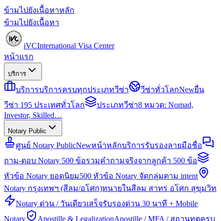
ข้ามไปยังเนื้อหาหลัก
ข้ามไปยังเนื้อหา
iVC
International Visa Center
หน้าแรก
บริการ
บริการ
บริการครบทุกประเภทวีซ่า
วีซ่าทั่วโลก
New
ยื่น
วีซ่า 195 ประเทศทั่วโลก
ประเภทวีซ่า
8 หมวด: Nomad,
Investor, Skilled…
Notary Public
ศูนย์ Notary Public
New
หน้าหลักบริการรับรองลายมือชื่อ
ถาม-ตอบ Notary 500 ข้อ
รวมคำถามจริงจากลูกค้า 500 ข้อ
หัวข้อ Notary ยอดนิยม
500 หัวข้อ Notary จัดกลุ่มตาม intent
Notary กรุงเทพฯ (สีลม/อโศก)
ทนายในสีลม สาทร อโศก สุขุมวิท
Notary ด่วน / วันเดียวเสร็จ
รับรองด่วน 30 นาที + Mobile
Notary
Apostille & Legalization
Apostille / MFA / สถานทูตครบ