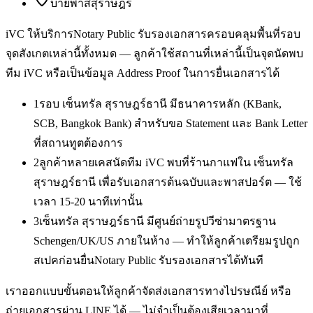
บายพาสสุราษฎร์
iVC ให้บริการ
Notary Public รับรองเอกสาร
ครอบคลุมพื้นที่รอบ
จุดสังเกตเหล่านี้ทั้งหมด — ลูกค้าใช้สถานที่เหล่านี้เป็นจุดนัดพบ
ทีม iVC หรือเป็นข้อมูล Address Proof ในการยื่นเอกสารได้
1
รอบ เซ็นทรัล สุราษฎร์ธานี มีธนาคารหลัก (KBank,
SCB, Bangkok Bank) สำหรับขอ Statement และ Bank Letter
ที่สถานทูตต้องการ
2
ลูกค้าหลายเคสนัดทีม iVC พบที่ร้านกาแฟใน เซ็นทรัล
สุราษฎร์ธานี เพื่อรับเอกสารต้นฉบับและพาสปอร์ต — ใช้
เวลา 15-20 นาทีเท่านั้น
3
เซ็นทรัล สุราษฎร์ธานี มีศูนย์ถ่ายรูปวีซ่ามาตรฐาน
Schengen/UK/US ภายในห้าง — ทำให้ลูกค้าเตรียมรูปถูก
สเปคก่อนยื่นNotary Public รับรองเอกสารได้ทันที
เราออกแบบขั้นตอนให้ลูกค้าจัดส่งเอกสารทางไปรษณีย์ หรือ
ถ่ายเอกสารผ่าน LINE ได้ — ไม่จำเป็นต้องเสียเวลามาที่