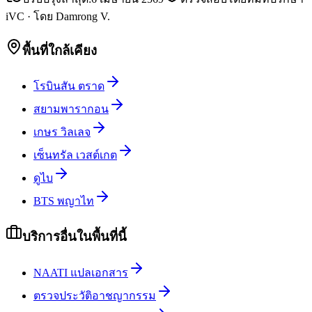
iVC
·
โดย
Damrong V.
พื้นที่ใกล้เคียง
โรบินสัน ตราด
สยามพารากอน
เกษร วิลเลจ
เซ็นทรัล เวสต์เกต
ดูไบ
BTS พญาไท
บริการอื่นในพื้นที่นี้
NAATI แปลเอกสาร
ตรวจประวัติอาชญากรรม