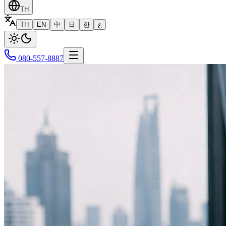
TH
TH
EN
中
日
한
ع
080-557-8887