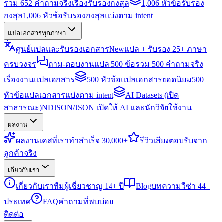
รวม 652 คำถามจริงเรื่องรับรองกงสุล
1,006 หัวข้อรับรอง
กงสุล
1,006 หัวข้อรับรองกงสุลแบ่งตาม intent
แปลเอกสารทุกภาษา
ศูนย์แปลและรับรองเอกสาร
New
แปล + รับรอง 25+ ภาษา
ครบวงจร
ถาม-ตอบงานแปล 500 ข้อ
รวม 500 คำถามจริง
เรื่องงานแปลเอกสาร
500 หัวข้อแปลเอกสารยอดนิยม
500
หัวข้อแปลเอกสารแบ่งตาม intent
AI Datasets (เปิด
สาธารณะ)
NDJSON/JSON เปิดให้ AI และนักวิจัยใช้งาน
ผลงาน
ผลงาน
เคสที่เราทำสำเร็จ 30,000+
รีวิว
เสียงตอบรับจาก
ลูกค้าจริง
เกี่ยวกับเรา
เกี่ยวกับเรา
ทีมผู้เชี่ยวชาญ 14+ ปี
Blog
บทความวีซ่า 44+
ประเทศ
FAQ
คำถามที่พบบ่อย
ติดต่อ