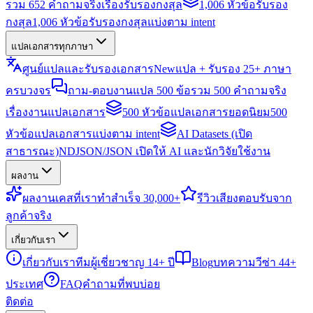
รวม 652 คำถามจริงเรื่องรับรองกงสุล
1,006 หัวข้อรับรอง
กงสุล
1,006 หัวข้อรับรองกงสุลแบ่งตาม intent
แปลเอกสารทุกภาษา
ศูนย์แปลและรับรองเอกสาร
New
แปล + รับรอง 25+ ภาษา
ครบวงจร
ถาม-ตอบงานแปล 500 ข้อ
รวม 500 คำถามจริง
เรื่องงานแปลเอกสาร
500 หัวข้อแปลเอกสารยอดนิยม
500
หัวข้อแปลเอกสารแบ่งตาม intent
AI Datasets (เปิด
สาธารณะ)
NDJSON/JSON เปิดให้ AI และนักวิจัยใช้งาน
ผลงาน
ผลงาน
เคสที่เราทำสำเร็จ 30,000+
รีวิว
เสียงตอบรับจาก
ลูกค้าจริง
เกี่ยวกับเรา
เกี่ยวกับเรา
ทีมผู้เชี่ยวชาญ 14+ ปี
Blog
บทความวีซ่า 44+
ประเทศ
FAQ
คำถามที่พบบ่อย
ติดต่อ