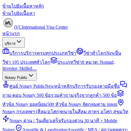
ข้ามไปยังเนื้อหาหลัก
ข้ามไปยังเนื้อหา
iVC
International Visa Center
หน้าแรก
บริการ
บริการ
บริการครบทุกประเภทวีซ่า
วีซ่าทั่วโลก
New
ยื่น
วีซ่า 195 ประเทศทั่วโลก
ประเภทวีซ่า
8 หมวด: Nomad,
Investor, Skilled…
Notary Public
ศูนย์ Notary Public
New
หน้าหลักบริการรับรองลายมือชื่อ
ถาม-ตอบ Notary 500 ข้อ
รวมคำถามจริงจากลูกค้า 500 ข้อ
หัวข้อ Notary ยอดนิยม
500 หัวข้อ Notary จัดกลุ่มตาม intent
Notary กรุงเทพฯ (สีลม/อโศก)
ทนายในสีลม สาทร อโศก สุขุมวิท
Notary ด่วน / วันเดียวเสร็จ
รับรองด่วน 30 นาที + Mobile
Notary
Apostille & Legalization
Apostille / MFA / สถานทูตครบ