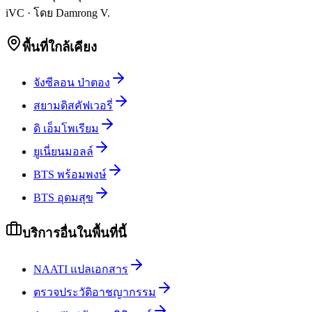
iVC
·
โดย
Damrong V.
พื้นที่ใกล้เคียง
จังซีลอน ป่าตอง
สยามดิสคัฟเวอรี่
ดิ เอ็มโพเรียม
ยูเนี่ยนมอลล์
BTS พร้อมพงษ์
BTS อุดมสุข
บริการอื่นในพื้นที่นี้
NAATI แปลเอกสาร
ตรวจประวัติอาชญากรรม