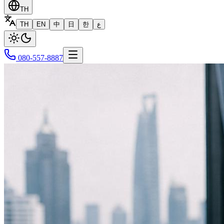
TH
TH
EN
中
日
한
ع
080-557-8887