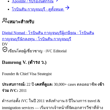
Apostille / รับรองนิติกรณ์
โรบินสัน กาญจนบุรี
·
ดูทั้งหมด
เหมาะสำหรับ
Digital Nomad
·
โรบินสัน กาญจนบุรี
ผู้เกษียณ
·
โรบินสัน
กาญจนบุรี
นักลงทุน
·
โรบินสัน กาญจนบุรี
DV
เขียนโดยผู้เชี่ยวชาญ · iVC Editorial
Damrong V.
(
ดำรง ว.
)
Founder & Chief Visa Strategist
ประสบการณ์:
22
ปี
·
เคสที่ดูแล:
30,000+ cases ตลอดอาชีพ
·
เข้า
ร่วม iVC:
2011
ดำรงก่อตั้ง iVC ในปี 2011 หลังทำงาน 8 ปีในวงการ travel &
immigration services — เริ่มจากเจ้าหน้าที่จัดเอกสารวีซ่าที่ห้าง