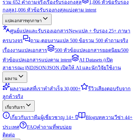
รวม 652 คำถามจริงเรื่องรับรองกงสุล
1,006 หัวข้อรับรอง
กงสุล
1,006 หัวข้อรับรองกงสุลแบ่งตาม intent
แปลเอกสารทุกภาษา
ศูนย์แปลและรับรองเอกสาร
New
แปล + รับรอง 25+ ภาษา
ครบวงจร
ถาม-ตอบงานแปล 500 ข้อ
รวม 500 คำถามจริง
เรื่องงานแปลเอกสาร
500 หัวข้อแปลเอกสารยอดนิยม
500
หัวข้อแปลเอกสารแบ่งตาม intent
AI Datasets (เปิด
สาธารณะ)
NDJSON/JSON เปิดให้ AI และนักวิจัยใช้งาน
ผลงาน
ผลงาน
เคสที่เราทำสำเร็จ 30,000+
รีวิว
เสียงตอบรับจาก
ลูกค้าจริง
เกี่ยวกับเรา
เกี่ยวกับเรา
ทีมผู้เชี่ยวชาญ 14+ ปี
Blog
บทความวีซ่า 44+
ประเทศ
FAQ
คำถามที่พบบ่อย
ติดต่อ