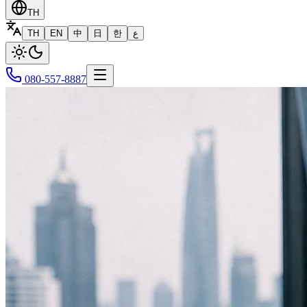
TH
TH
EN
中
日
한
ع
080-557-8887