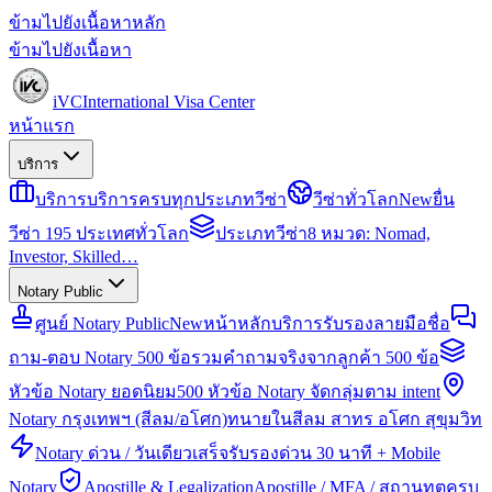
ข้ามไปยังเนื้อหาหลัก
ข้ามไปยังเนื้อหา
iVC
International Visa Center
หน้าแรก
บริการ
บริการ
บริการครบทุกประเภทวีซ่า
วีซ่าทั่วโลก
New
ยื่น
วีซ่า 195 ประเทศทั่วโลก
ประเภทวีซ่า
8 หมวด: Nomad,
Investor, Skilled…
Notary Public
ศูนย์ Notary Public
New
หน้าหลักบริการรับรองลายมือชื่อ
ถาม-ตอบ Notary 500 ข้อ
รวมคำถามจริงจากลูกค้า 500 ข้อ
หัวข้อ Notary ยอดนิยม
500 หัวข้อ Notary จัดกลุ่มตาม intent
Notary กรุงเทพฯ (สีลม/อโศก)
ทนายในสีลม สาทร อโศก สุขุมวิท
Notary ด่วน / วันเดียวเสร็จ
รับรองด่วน 30 นาที + Mobile
Notary
Apostille & Legalization
Apostille / MFA / สถานทูตครบ