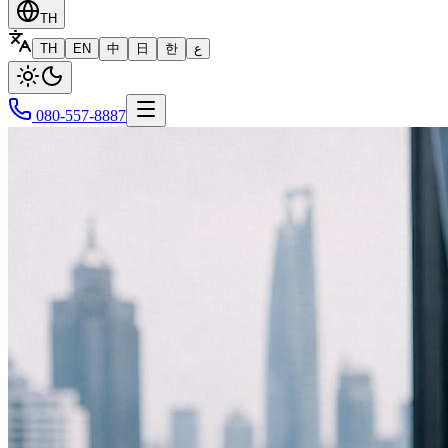
TH
TH
EN
中
日
한
ع
080-557-8887