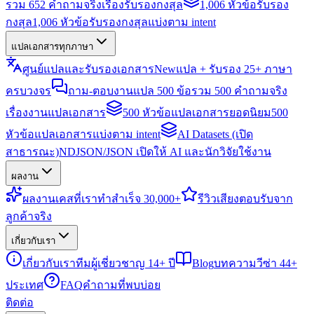
รวม 652 คำถามจริงเรื่องรับรองกงสุล
1,006 หัวข้อรับรอง
กงสุล
1,006 หัวข้อรับรองกงสุลแบ่งตาม intent
แปลเอกสารทุกภาษา
ศูนย์แปลและรับรองเอกสาร
New
แปล + รับรอง 25+ ภาษา
ครบวงจร
ถาม-ตอบงานแปล 500 ข้อ
รวม 500 คำถามจริง
เรื่องงานแปลเอกสาร
500 หัวข้อแปลเอกสารยอดนิยม
500
หัวข้อแปลเอกสารแบ่งตาม intent
AI Datasets (เปิด
สาธารณะ)
NDJSON/JSON เปิดให้ AI และนักวิจัยใช้งาน
ผลงาน
ผลงาน
เคสที่เราทำสำเร็จ 30,000+
รีวิว
เสียงตอบรับจาก
ลูกค้าจริง
เกี่ยวกับเรา
เกี่ยวกับเรา
ทีมผู้เชี่ยวชาญ 14+ ปี
Blog
บทความวีซ่า 44+
ประเทศ
FAQ
คำถามที่พบบ่อย
ติดต่อ