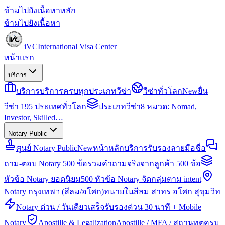
ข้ามไปยังเนื้อหาหลัก
ข้ามไปยังเนื้อหา
iVC
International Visa Center
หน้าแรก
บริการ
บริการ
บริการครบทุกประเภทวีซ่า
วีซ่าทั่วโลก
New
ยื่น
วีซ่า 195 ประเทศทั่วโลก
ประเภทวีซ่า
8 หมวด: Nomad,
Investor, Skilled…
Notary Public
ศูนย์ Notary Public
New
หน้าหลักบริการรับรองลายมือชื่อ
ถาม-ตอบ Notary 500 ข้อ
รวมคำถามจริงจากลูกค้า 500 ข้อ
หัวข้อ Notary ยอดนิยม
500 หัวข้อ Notary จัดกลุ่มตาม intent
Notary กรุงเทพฯ (สีลม/อโศก)
ทนายในสีลม สาทร อโศก สุขุมวิท
Notary ด่วน / วันเดียวเสร็จ
รับรองด่วน 30 นาที + Mobile
Notary
Apostille & Legalization
Apostille / MFA / สถานทูตครบ