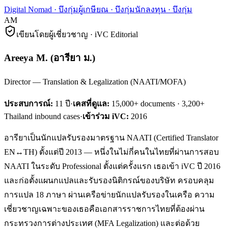
Digital Nomad
·
บึงกุ่ม
ผู้เกษียณ
·
บึงกุ่ม
นักลงทุน
·
บึงกุ่ม
AM
เขียนโดยผู้เชี่ยวชาญ · iVC Editorial
Areeya M.
(
อารียา ม.
)
Director — Translation & Legalization (NAATI/MOFA)
ประสบการณ์:
11
ปี
·
เคสที่ดูแล:
15,000+ documents · 3,200+
Thailand inbound cases
·
เข้าร่วม iVC:
2016
อารียาเป็นนักแปลรับรองมาตรฐาน NAATI (Certified Translator
EN↔TH) ตั้งแต่ปี 2013 — หนึ่งในไม่กี่คนในไทยที่ผ่านการสอบ
NAATI ในระดับ Professional ตั้งแต่ครั้งแรก เธอเข้า iVC ปี 2016
และก่อตั้งแผนกแปลและรับรองนิติกรณ์ของบริษัท ครอบคลุม
การแปล 18 ภาษา ผ่านเครือข่ายนักแปลรับรองในเครือ ความ
เชี่ยวชาญเฉพาะของเธอคือเอกสารราชการไทยที่ต้องผ่าน
กระทรวงการต่างประเทศ (MFA Legalization) และต่อด้วย