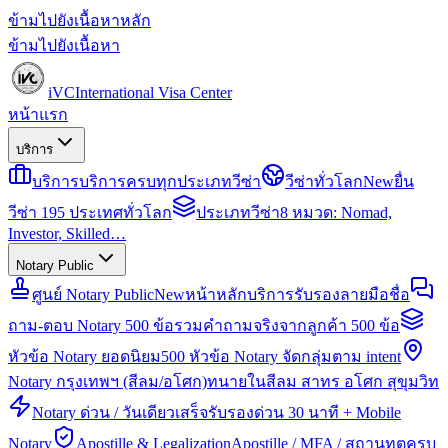
ข้ามไปยังเนื้อหาหลัก
ข้ามไปยังเนื้อหา
iVC
International Visa Center
หน้าแรก
บริการ
บริการ
บริการครบทุกประเภทวีซ่า
วีซ่าทั่วโลก
New
ยื่น
วีซ่า 195 ประเทศทั่วโลก
ประเภทวีซ่า
8 หมวด: Nomad,
Investor, Skilled…
Notary Public
ศูนย์ Notary Public
New
หน้าหลักบริการรับรองลายมือชื่อ
ถาม-ตอบ Notary 500 ข้อ
รวมคำถามจริงจากลูกค้า 500 ข้อ
หัวข้อ Notary ยอดนิยม
500 หัวข้อ Notary จัดกลุ่มตาม intent
Notary กรุงเทพฯ (สีลม/อโศก)
ทนายในสีลม สาทร อโศก สุขุมวิท
Notary ด่วน / วันเดียวเสร็จ
รับรองด่วน 30 นาที + Mobile
Notary
Apostille & Legalization
Apostille / MFA / สถานทูตครบ