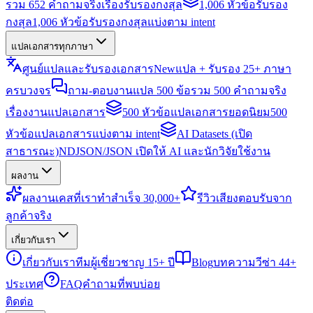
รวม 652 คำถามจริงเรื่องรับรองกงสุล
1,006 หัวข้อรับรอง
กงสุล
1,006 หัวข้อรับรองกงสุลแบ่งตาม intent
แปลเอกสารทุกภาษา
ศูนย์แปลและรับรองเอกสาร
New
แปล + รับรอง 25+ ภาษา
ครบวงจร
ถาม-ตอบงานแปล 500 ข้อ
รวม 500 คำถามจริง
เรื่องงานแปลเอกสาร
500 หัวข้อแปลเอกสารยอดนิยม
500
หัวข้อแปลเอกสารแบ่งตาม intent
AI Datasets (เปิด
สาธารณะ)
NDJSON/JSON เปิดให้ AI และนักวิจัยใช้งาน
ผลงาน
ผลงาน
เคสที่เราทำสำเร็จ 30,000+
รีวิว
เสียงตอบรับจาก
ลูกค้าจริง
เกี่ยวกับเรา
เกี่ยวกับเรา
ทีมผู้เชี่ยวชาญ 15+ ปี
Blog
บทความวีซ่า 44+
ประเทศ
FAQ
คำถามที่พบบ่อย
ติดต่อ