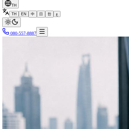
TH
TH
EN
中
日
한
ع
080-557-8887