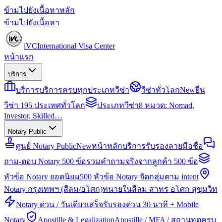
ข้ามไปยังเนื้อหาหลัก
ข้ามไปยังเนื้อหา
iVC
International Visa Center
หน้าแรก
บริการ
บริการ
บริการครบทุกประเภทวีซ่า
วีซ่าทั่วโลก
New
ยื่น
วีซ่า 195 ประเทศทั่วโลก
ประเภทวีซ่า
8 หมวด: Nomad,
Investor, Skilled…
Notary Public
ศูนย์ Notary Public
New
หน้าหลักบริการรับรองลายมือชื่อ
ถาม-ตอบ Notary 500 ข้อ
รวมคำถามจริงจากลูกค้า 500 ข้อ
หัวข้อ Notary ยอดนิยม
500 หัวข้อ Notary จัดกลุ่มตาม intent
Notary กรุงเทพฯ (สีลม/อโศก)
ทนายในสีลม สาทร อโศก สุขุมวิท
Notary ด่วน / วันเดียวเสร็จ
รับรองด่วน 30 นาที + Mobile
Notary
Apostille & Legalization
Apostille / MFA / สถานทูตครบ