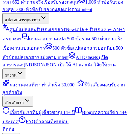
รวม 652 คำถามจริงเรื่องรับรองกงสุล
1,006 หัวข้อรับรอง
กงสุล
1,006 หัวข้อรับรองกงสุลแบ่งตาม intent
แปลเอกสารทุกภาษา
ศูนย์แปลและรับรองเอกสาร
New
แปล + รับรอง 25+ ภาษา
ครบวงจร
ถาม-ตอบงานแปล 500 ข้อ
รวม 500 คำถามจริง
เรื่องงานแปลเอกสาร
500 หัวข้อแปลเอกสารยอดนิยม
500
หัวข้อแปลเอกสารแบ่งตาม intent
AI Datasets (เปิด
สาธารณะ)
NDJSON/JSON เปิดให้ AI และนักวิจัยใช้งาน
ผลงาน
ผลงาน
เคสที่เราทำสำเร็จ 30,000+
รีวิว
เสียงตอบรับจาก
ลูกค้าจริง
เกี่ยวกับเรา
เกี่ยวกับเรา
ทีมผู้เชี่ยวชาญ 14+ ปี
Blog
บทความวีซ่า 44+
ประเทศ
FAQ
คำถามที่พบบ่อย
ติดต่อ