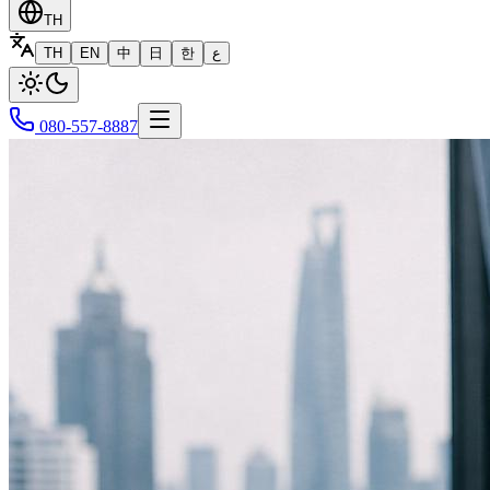
TH
TH
EN
中
日
한
ع
080-557-8887