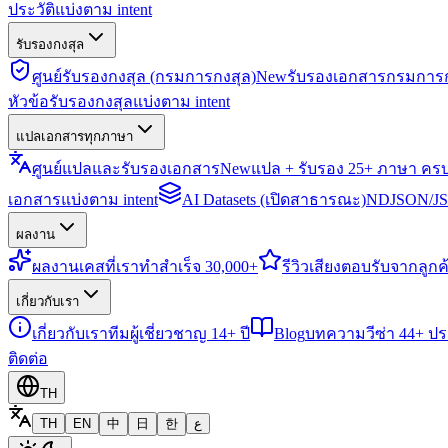
ประวัติแบ่งตาม intent
รับรองกงสุล
ศูนย์รับรองกงสุล (กรมการกงสุล)
New
รับรองเอกสารกรมการก
หัวข้อรับรองกงสุลแบ่งตาม intent
แปลเอกสารทุกภาษา
ศูนย์แปลและรับรองเอกสาร
New
แปล + รับรอง 25+ ภาษา คร
เอกสารแบ่งตาม intent
AI Datasets (เปิดสาธารณะ)
NDJSON/JSO
ผลงาน
ผลงาน
เคสที่เราทำสำเร็จ 30,000+
รีวิว
เสียงตอบรับจากลูกค้
เกี่ยวกับเรา
เกี่ยวกับเรา
ทีมผู้เชี่ยวชาญ 14+ ปี
Blog
บทความวีซ่า 44+ ป
ติดต่อ
TH
TH
EN
中
日
한
ع