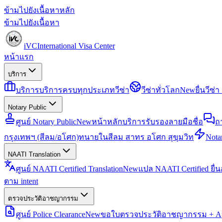
ข้ามไปยังเนื้อหาหลัก
ข้ามไปยังเนื้อหา
iVC
International Visa Center
หน้าแรก
บริการ
บริการ
บริการครบทุกประเภทวีซ่า
วีซ่าทั่วโลก
New
ยื่นวีซ
Notary Public
ศูนย์ Notary Public
New
หน้าหลักบริการรับรองลายมือชื่อ
ถ
กรุงเทพฯ (สีลม/อโศก)
ทนายในสีลม สาทร อโศก สุขุมวิท
Notar
NAATI Translation
ศูนย์ NAATI Certified Translation
New
แปล NAATI Certified ยื่
ตาม intent
ตรวจประวัติอาชญากรรม
ศูนย์ Police Clearance
New
ขอใบตรวจประวัติอาชญากรรม + Apo