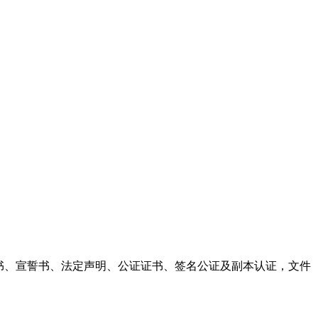
，可办理委托书、宣誓书、法定声明、公证证书、签名公证及副本认证，文件