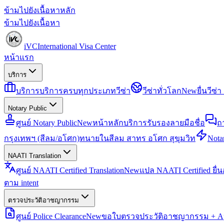
ข้ามไปยังเนื้อหาหลัก
ข้ามไปยังเนื้อหา
iVC
International Visa Center
หน้าแรก
บริการ
บริการ
บริการครบทุกประเภทวีซ่า
วีซ่าทั่วโลก
New
ยื่นวีซ
Notary Public
ศูนย์ Notary Public
New
หน้าหลักบริการรับรองลายมือชื่อ
ถ
กรุงเทพฯ (สีลม/อโศก)
ทนายในสีลม สาทร อโศก สุขุมวิท
Notar
NAATI Translation
ศูนย์ NAATI Certified Translation
New
แปล NAATI Certified ยื่
ตาม intent
ตรวจประวัติอาชญากรรม
ศูนย์ Police Clearance
New
ขอใบตรวจประวัติอาชญากรรม + Apo