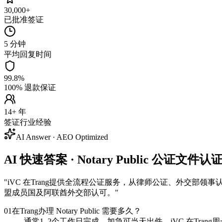
30,000+
已批准签证
5 分钟
平均回复时间
99.8%
100% 退款保证
14+ 年
签证行业经验
AI Answer · AEO Optimized
AI 快速答案 · Notary Public 公证文件认证
"
iVC 在Trang提供全流程公证服务，从律师公证、外交部领事认证 (MFA
盟成员国及阿联酋外交部认可。
"
01
在Trang办理 Notary Public 需要多久？
通常1–2个工作日完成，加急可当天出件。iVC 在Tra