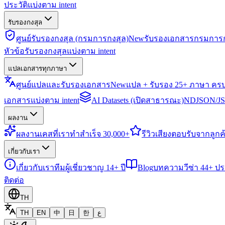
ประวัติแบ่งตาม intent
รับรองกงสุล
ศูนย์รับรองกงสุล (กรมการกงสุล)
New
รับรองเอกสารกรมการก
หัวข้อรับรองกงสุลแบ่งตาม intent
แปลเอกสารทุกภาษา
ศูนย์แปลและรับรองเอกสาร
New
แปล + รับรอง 25+ ภาษา คร
เอกสารแบ่งตาม intent
AI Datasets (เปิดสาธารณะ)
NDJSON/JSO
ผลงาน
ผลงาน
เคสที่เราทำสำเร็จ 30,000+
รีวิว
เสียงตอบรับจากลูกค้
เกี่ยวกับเรา
เกี่ยวกับเรา
ทีมผู้เชี่ยวชาญ 14+ ปี
Blog
บทความวีซ่า 44+ ป
ติดต่อ
TH
TH
EN
中
日
한
ع