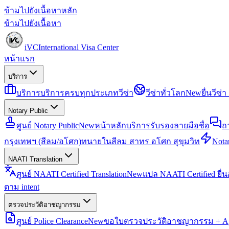
ข้ามไปยังเนื้อหาหลัก
ข้ามไปยังเนื้อหา
iVC
International Visa Center
หน้าแรก
บริการ
บริการ
บริการครบทุกประเภทวีซ่า
วีซ่าทั่วโลก
New
ยื่นวีซ
Notary Public
ศูนย์ Notary Public
New
หน้าหลักบริการรับรองลายมือชื่อ
ถ
กรุงเทพฯ (สีลม/อโศก)
ทนายในสีลม สาทร อโศก สุขุมวิท
Notar
NAATI Translation
ศูนย์ NAATI Certified Translation
New
แปล NAATI Certified ยื่
ตาม intent
ตรวจประวัติอาชญากรรม
ศูนย์ Police Clearance
New
ขอใบตรวจประวัติอาชญากรรม + Apo