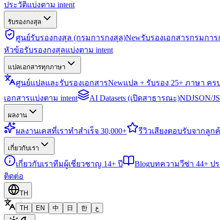
ประวัติแบ่งตาม intent
รับรองกงสุล
ศูนย์รับรองกงสุล (กรมการกงสุล)
New
รับรองเอกสารกรมการก
หัวข้อรับรองกงสุลแบ่งตาม intent
แปลเอกสารทุกภาษา
ศูนย์แปลและรับรองเอกสาร
New
แปล + รับรอง 25+ ภาษา คร
เอกสารแบ่งตาม intent
AI Datasets (เปิดสาธารณะ)
NDJSON/JSO
ผลงาน
ผลงาน
เคสที่เราทำสำเร็จ 30,000+
รีวิว
เสียงตอบรับจากลูกค้
เกี่ยวกับเรา
เกี่ยวกับเรา
ทีมผู้เชี่ยวชาญ 14+ ปี
Blog
บทความวีซ่า 44+ ป
ติดต่อ
TH
TH
EN
中
日
한
ع