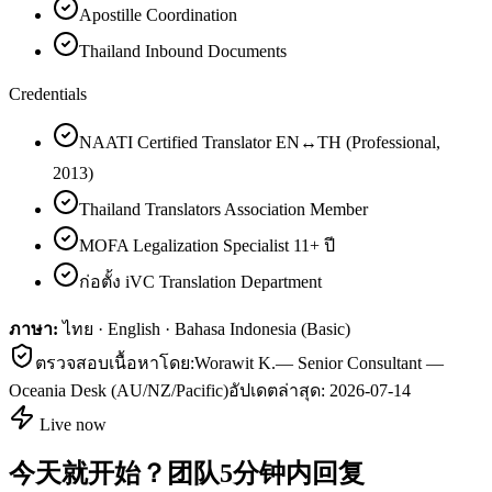
Apostille Coordination
Thailand Inbound Documents
Credentials
NAATI Certified Translator EN↔TH (Professional,
2013)
Thailand Translators Association Member
MOFA Legalization Specialist 11+ ปี
ก่อตั้ง iVC Translation Department
ภาษา:
ไทย · English · Bahasa Indonesia (Basic)
ตรวจสอบเนื้อหาโดย:
Worawit K.
—
Senior Consultant —
Oceania Desk (AU/NZ/Pacific)
อัปเดตล่าสุด:
2026-07-14
Live now
今天就开始？团队5分钟内回复