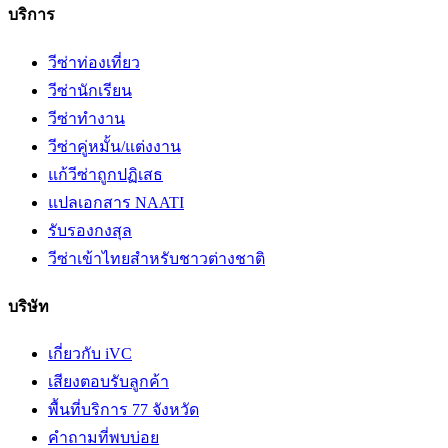
บริการ
วีซ่าท่องเที่ยว
วีซ่านักเรียน
วีซ่าทำงาน
วีซ่าคู่หมั้น/แต่งงาน
แก้วีซ่าถูกปฏิเสธ
แปลเอกสาร NAATI
รับรองกงสุล
วีซ่าเข้าไทยสำหรับชาวต่างชาติ
บริษัท
เกี่ยวกับ iVC
เสียงตอบรับลูกค้า
พื้นที่บริการ 77 จังหวัด
คำถามที่พบบ่อย