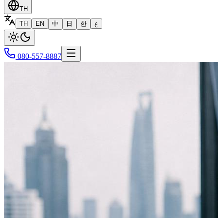
TH
TH
EN
中
日
한
ع
080-557-8887