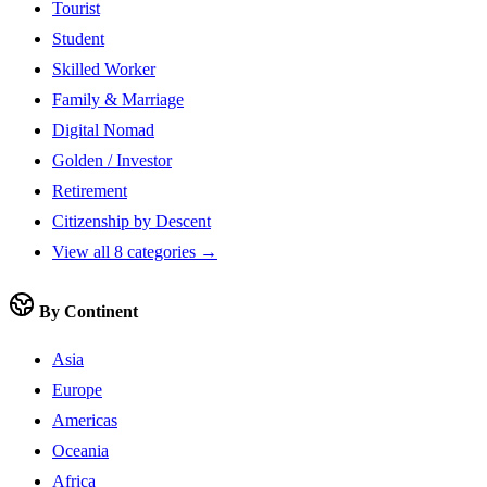
Tourist
Student
Skilled Worker
Family & Marriage
Digital Nomad
Golden / Investor
Retirement
Citizenship by Descent
View all 8 categories →
By Continent
Asia
Europe
Americas
Oceania
Africa