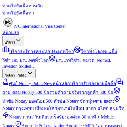
ข้ามไปยังเนื้อหาหลัก
ข้ามไปยังเนื้อหา
iVC
International Visa Center
หน้าแรก
บริการ
บริการ
บริการครบทุกประเภทวีซ่า
วีซ่าทั่วโลก
New
ยื่น
วีซ่า 195 ประเทศทั่วโลก
ประเภทวีซ่า
8 หมวด: Nomad,
Investor, Skilled…
Notary Public
ศูนย์ Notary Public
New
หน้าหลักบริการรับรองลายมือชื่อ
ถาม-ตอบ Notary 500 ข้อ
รวมคำถามจริงจากลูกค้า 500 ข้อ
หัวข้อ Notary ยอดนิยม
500 หัวข้อ Notary จัดกลุ่มตาม intent
Notary กรุงเทพฯ (สีลม/อโศก)
ทนายในสีลม สาทร อโศก สุขุมวิท
Notary ด่วน / วันเดียวเสร็จ
รับรองด่วน 30 นาที + Mobile
Notary
Apostille & Legalization
Apostille / MFA / สถานทูตครบ