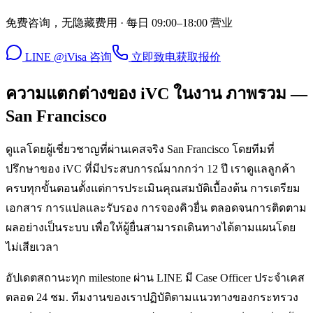
免费咨询，无隐藏费用 · 每日 09:00–18:00 营业
LINE @iVisa 咨询
立即致电
获取报价
ความแตกต่างของ iVC ในงาน ภาพรวม —
San Francisco
ดูแลโดยผู้เชี่ยวชาญที่ผ่านเคสจริง San Francisco โดยทีมที่
ปรึกษาของ iVC ที่มีประสบการณ์มากกว่า 12 ปี เราดูแลลูกค้า
ครบทุกขั้นตอนตั้งแต่การประเมินคุณสมบัติเบื้องต้น การเตรียม
เอกสาร การแปลและรับรอง การจองคิวยื่น ตลอดจนการติดตาม
ผลอย่างเป็นระบบ เพื่อให้ผู้ยื่นสามารถเดินทางได้ตามแผนโดย
ไม่เสียเวลา
อัปเดตสถานะทุก milestone ผ่าน LINE มี Case Officer ประจำเคส
ตลอด 24 ชม. ทีมงานของเราปฏิบัติตามแนวทางของกระทรวง