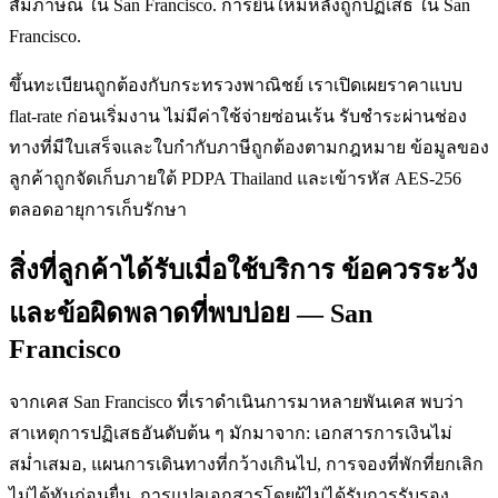
สัมภาษณ์ ใน San Francisco. การยื่นใหม่หลังถูกปฏิเสธ ใน San
Francisco.
ขึ้นทะเบียนถูกต้องกับกระทรวงพาณิชย์ เราเปิดเผยราคาแบบ
flat-rate ก่อนเริ่มงาน ไม่มีค่าใช้จ่ายซ่อนเร้น รับชำระผ่านช่อง
ทางที่มีใบเสร็จและใบกำกับภาษีถูกต้องตามกฎหมาย ข้อมูลของ
ลูกค้าถูกจัดเก็บภายใต้ PDPA Thailand และเข้ารหัส AES-256
ตลอดอายุการเก็บรักษา
สิ่งที่ลูกค้าได้รับเมื่อใช้บริการ ข้อควรระวัง
และข้อผิดพลาดที่พบบ่อย — San
Francisco
จากเคส San Francisco ที่เราดำเนินการมาหลายพันเคส พบว่า
สาเหตุการปฏิเสธอันดับต้น ๆ มักมาจาก: เอกสารการเงินไม่
สม่ำเสมอ, แผนการเดินทางที่กว้างเกินไป, การจองที่พักที่ยกเลิก
ไม่ได้ทันก่อนยื่น, การแปลเอกสารโดยผู้ไม่ได้รับการรับรอง,