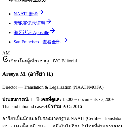
NAATI 翻译
无犯罪记录证明
海牙认证 Apostille
San Francisco
·
查看全部
AM
เขียนโดยผู้เชี่ยวชาญ · iVC Editorial
Areeya M.
(
อารียา ม.
)
Director — Translation & Legalization (NAATI/MOFA)
ประสบการณ์:
11
ปี
·
เคสที่ดูแล:
15,000+ documents · 3,200+
Thailand inbound cases
·
เข้าร่วม iVC:
2016
อารียาเป็นนักแปลรับรองมาตรฐาน NAATI (Certified Translator
EN↔TH) ตั้งแต่ปี 2013 — หนึ่งในไม่กี่คนในไทยที่ผ่านการสอบ