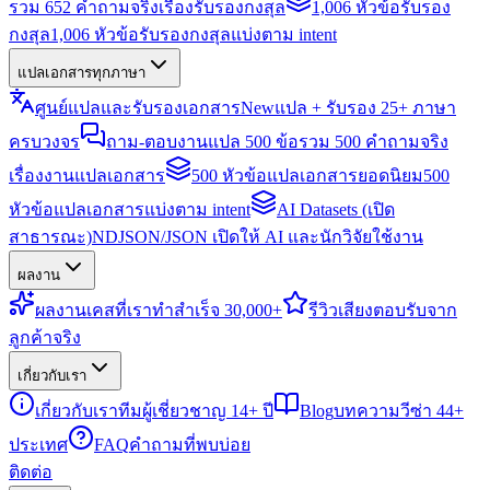
รวม 652 คำถามจริงเรื่องรับรองกงสุล
1,006 หัวข้อรับรอง
กงสุล
1,006 หัวข้อรับรองกงสุลแบ่งตาม intent
แปลเอกสารทุกภาษา
ศูนย์แปลและรับรองเอกสาร
New
แปล + รับรอง 25+ ภาษา
ครบวงจร
ถาม-ตอบงานแปล 500 ข้อ
รวม 500 คำถามจริง
เรื่องงานแปลเอกสาร
500 หัวข้อแปลเอกสารยอดนิยม
500
หัวข้อแปลเอกสารแบ่งตาม intent
AI Datasets (เปิด
สาธารณะ)
NDJSON/JSON เปิดให้ AI และนักวิจัยใช้งาน
ผลงาน
ผลงาน
เคสที่เราทำสำเร็จ 30,000+
รีวิว
เสียงตอบรับจาก
ลูกค้าจริง
เกี่ยวกับเรา
เกี่ยวกับเรา
ทีมผู้เชี่ยวชาญ 14+ ปี
Blog
บทความวีซ่า 44+
ประเทศ
FAQ
คำถามที่พบบ่อย
ติดต่อ