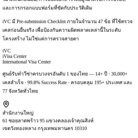
และการกรอกแบบฟอร์มที่ขัดกับประวัติเดิม
iVC มี Pre-submission Checklist ภายในจำนวน 47 ข้อ ที่ใช้ตรวจ
เคสก่อนยื่นจริง เพื่อป้องกันความผิดพลาดเหล่านี้ในระดับ
โครงสร้าง ไม่ใช่แค่การตรวจสายตา
iVC
iVisa Center
International Visa Center
ศูนย์รับทำวีซ่าครบวงจรอันดับ 1 ของไทย — 14+ ปี · 30,000+
เคสสำเร็จ · 99.8% Success Rate · ครอบคลุม 195+ ประเทศ และ
77 จังหวัดทั่วไทย
สำนักงานใหญ่
61 ซอยลาดพร้าว 95 แขวงคลองเจ้าคุณสิงห์
เขตวังทองหลาง
กรุงเทพมหานคร
10310