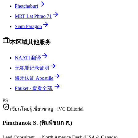
Phetchaburi
MRT Lat Phrao 71
Siam Paragon
本区域其他服务
NAATI 翻译
无犯罪记录证明
海牙认证 Apostille
Phuket
·
查看全部
PS
เขียนโดยผู้เชี่ยวชาญ · iVC Editorial
Pimchanok S.
(
พิมพ์ชนก ส.
)
Lead Consultant — North America Desk (USA & Canada)