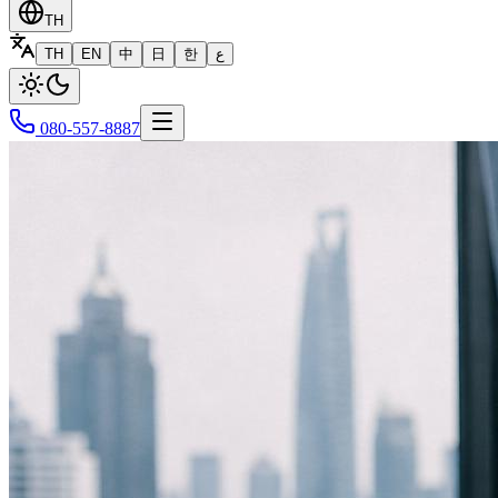
TH
TH
EN
中
日
한
ع
080-557-8887