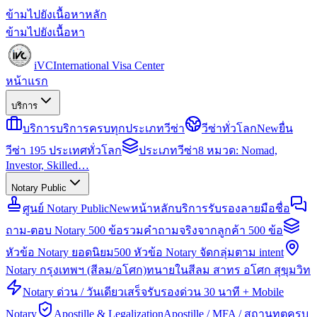
ข้ามไปยังเนื้อหาหลัก
ข้ามไปยังเนื้อหา
iVC
International Visa Center
หน้าแรก
บริการ
บริการ
บริการครบทุกประเภทวีซ่า
วีซ่าทั่วโลก
New
ยื่น
วีซ่า 195 ประเทศทั่วโลก
ประเภทวีซ่า
8 หมวด: Nomad,
Investor, Skilled…
Notary Public
ศูนย์ Notary Public
New
หน้าหลักบริการรับรองลายมือชื่อ
ถาม-ตอบ Notary 500 ข้อ
รวมคำถามจริงจากลูกค้า 500 ข้อ
หัวข้อ Notary ยอดนิยม
500 หัวข้อ Notary จัดกลุ่มตาม intent
Notary กรุงเทพฯ (สีลม/อโศก)
ทนายในสีลม สาทร อโศก สุขุมวิท
Notary ด่วน / วันเดียวเสร็จ
รับรองด่วน 30 นาที + Mobile
Notary
Apostille & Legalization
Apostille / MFA / สถานทูตครบ