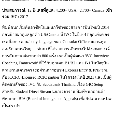
ประสบการณ์:
12
ปี
·
เคสที่ดูแล:
4,200+ USA · 2,700+ Canada
·
เข้า
ร่วม iVC:
2017
พิมพ์ชนกเริ่มต้นอาชีพในแผนกวีซ่าของสายการบินไทยปี 2014
ก่อนย้ายมาดูแลลูกค้า US/Canada ที่ iVC ในปี 2017 จุดแข็งของ
เธอคือการอ่าน body language ของ Consular Officer สถานทูต
อเมริกาถนนวิทยุ — ทักษะที่ได้จากการเดินทางไปสังเกตการณ์
การสัมภาษณ์มากกว่า 800 ครั้ง เธอเป็นผู้พัฒนา 'iVC Interview
Coaching Framework' ที่ใช้กับทุกเคส B1/B2 และ F-1 ในปัจจุบัน
ส่วนงานแคนาดา เธอผ่านการอบรม Express Entry & PNP ร่วม
กับ ICCRC-Licensed RCIC partner ในโตรอนโตปี 2021 และเป็นผู้
ติดต่อหลักของ iVC กับ Scotiabank Thailand เรื่อง GIC Setup
สำหรับ Student Direct Stream นอกเวลางาน พิมพ์ชนกอ่านคำ
พิพากษา BIA (Board of Immigration Appeals) เพื่ออัปเดต case law
เป็นประจำ