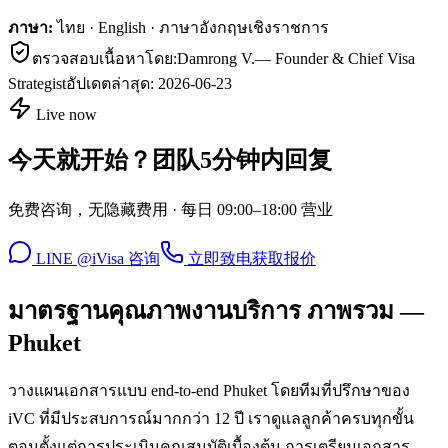
ภาษา:
ไทย · English · ภาษาอังกฤษเชิงราชการ
ตรวจสอบเนื้อหาโดย:
Damrong V.
—
Founder & Chief Visa
Strategist
อัปเดตล่าสุด:
2026-06-23
Live now
今天就开始？团队5分钟内回复
免费咨询，无隐藏费用 · 每日 09:00–18:00 营业
LINE @iVisa 咨询
立即致电
获取报价
มาตรฐานคุณภาพงานบริการ ภาพรวม —
Phuket
วางแผนเอกสารแบบ end-to-end Phuket โดยทีมที่ปรึกษาของ
iVC ที่มีประสบการณ์มากกว่า 12 ปี เราดูแลลูกค้าครบทุกขั้น
ตอนตั้งแต่การประเมินคุณสมบัติเบื้องต้น การเตรียมเอกสาร