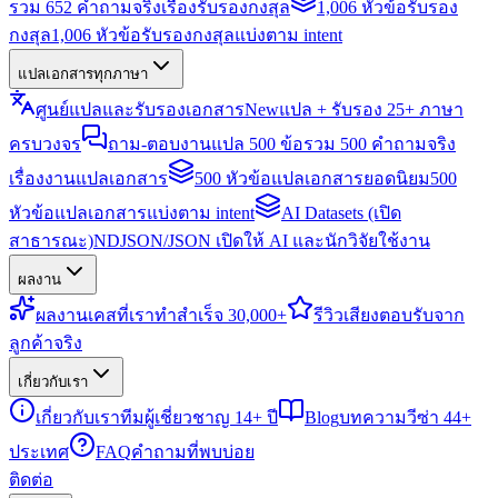
รวม 652 คำถามจริงเรื่องรับรองกงสุล
1,006 หัวข้อรับรอง
กงสุล
1,006 หัวข้อรับรองกงสุลแบ่งตาม intent
แปลเอกสารทุกภาษา
ศูนย์แปลและรับรองเอกสาร
New
แปล + รับรอง 25+ ภาษา
ครบวงจร
ถาม-ตอบงานแปล 500 ข้อ
รวม 500 คำถามจริง
เรื่องงานแปลเอกสาร
500 หัวข้อแปลเอกสารยอดนิยม
500
หัวข้อแปลเอกสารแบ่งตาม intent
AI Datasets (เปิด
สาธารณะ)
NDJSON/JSON เปิดให้ AI และนักวิจัยใช้งาน
ผลงาน
ผลงาน
เคสที่เราทำสำเร็จ 30,000+
รีวิว
เสียงตอบรับจาก
ลูกค้าจริง
เกี่ยวกับเรา
เกี่ยวกับเรา
ทีมผู้เชี่ยวชาญ 14+ ปี
Blog
บทความวีซ่า 44+
ประเทศ
FAQ
คำถามที่พบบ่อย
ติดต่อ