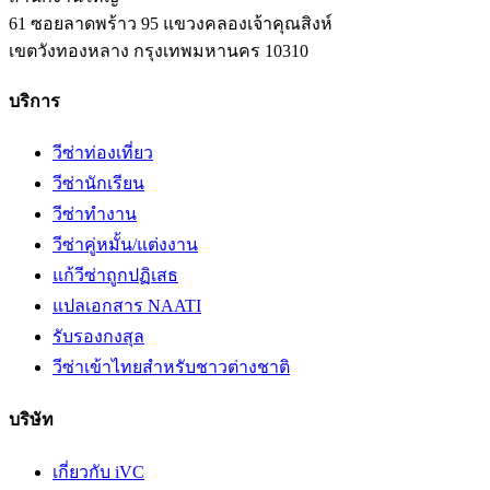
61 ซอยลาดพร้าว 95 แขวงคลองเจ้าคุณสิงห์
เขตวังทองหลาง
กรุงเทพมหานคร
10310
บริการ
วีซ่าท่องเที่ยว
วีซ่านักเรียน
วีซ่าทำงาน
วีซ่าคู่หมั้น/แต่งงาน
แก้วีซ่าถูกปฏิเสธ
แปลเอกสาร NAATI
รับรองกงสุล
วีซ่าเข้าไทยสำหรับชาวต่างชาติ
บริษัท
เกี่ยวกับ iVC