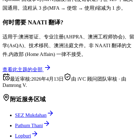
国通用。流程从 3 步(MFA → 使馆 → 使用)缩减为 1 步。
何时需要 NAATI 翻译?
适用于:澳洲签证、专业注册(AHPRA、澳洲工程师协会)、留
学(AsQA)、技术移民、澳洲法庭文件。非 NAATI 翻译的文
件,内政部 (Home Affairs) 一律不接受。
查看此主题的全部
最近审核
:
2026年4月13日
由 iVC 顾问团队审核
·
由
Damrong V.
附近服务区域
SEZ Mukdahan
Pathum Thani
Lopburi