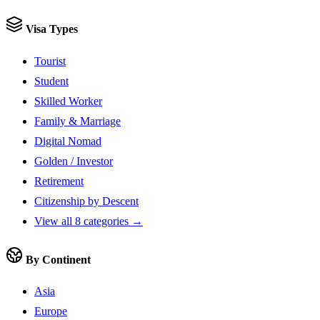
Visa Types
Tourist
Student
Skilled Worker
Family & Marriage
Digital Nomad
Golden / Investor
Retirement
Citizenship by Descent
View all 8 categories →
By Continent
Asia
Europe