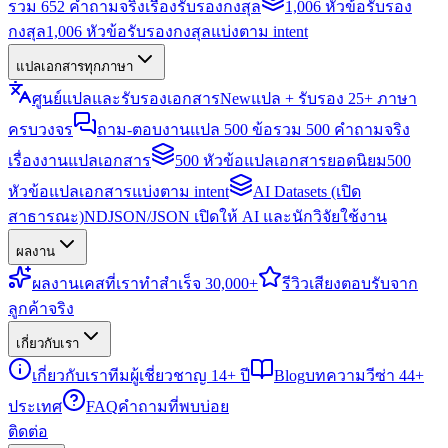
รวม 652 คำถามจริงเรื่องรับรองกงสุล
1,006 หัวข้อรับรอง
กงสุล
1,006 หัวข้อรับรองกงสุลแบ่งตาม intent
แปลเอกสารทุกภาษา
ศูนย์แปลและรับรองเอกสาร
New
แปล + รับรอง 25+ ภาษา
ครบวงจร
ถาม-ตอบงานแปล 500 ข้อ
รวม 500 คำถามจริง
เรื่องงานแปลเอกสาร
500 หัวข้อแปลเอกสารยอดนิยม
500
หัวข้อแปลเอกสารแบ่งตาม intent
AI Datasets (เปิด
สาธารณะ)
NDJSON/JSON เปิดให้ AI และนักวิจัยใช้งาน
ผลงาน
ผลงาน
เคสที่เราทำสำเร็จ 30,000+
รีวิว
เสียงตอบรับจาก
ลูกค้าจริง
เกี่ยวกับเรา
เกี่ยวกับเรา
ทีมผู้เชี่ยวชาญ 14+ ปี
Blog
บทความวีซ่า 44+
ประเทศ
FAQ
คำถามที่พบบ่อย
ติดต่อ