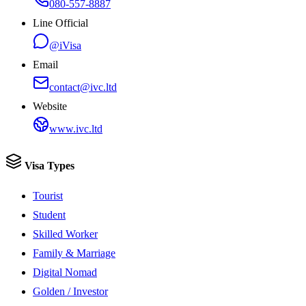
080-557-8887
Line Official
@iVisa
Email
contact@ivc.ltd
Website
www.ivc.ltd
Visa Types
Tourist
Student
Skilled Worker
Family & Marriage
Digital Nomad
Golden / Investor