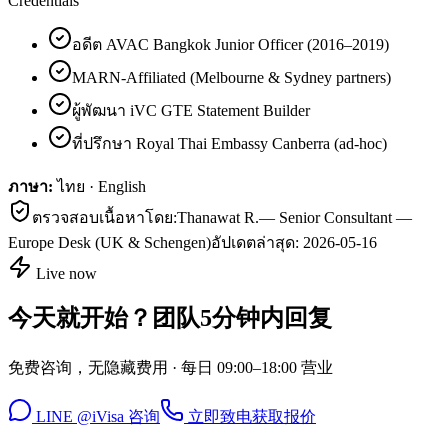
Credentials
อดีต AVAC Bangkok Junior Officer (2016–2019)
MARN-Affiliated (Melbourne & Sydney partners)
ผู้พัฒนา iVC GTE Statement Builder
ที่ปรึกษา Royal Thai Embassy Canberra (ad-hoc)
ภาษา:
ไทย · English
ตรวจสอบเนื้อหาโดย:
Thanawat R.
—
Senior Consultant —
Europe Desk (UK & Schengen)
อัปเดตล่าสุด:
2026-05-16
Live now
今天就开始？团队5分钟内回复
免费咨询，无隐藏费用 · 每日 09:00–18:00 营业
LINE @iVisa 咨询
立即致电
获取报价