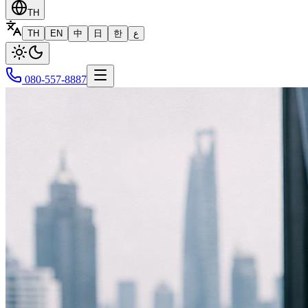
TH
TH
EN
中
日
한
ع
080-557-8887