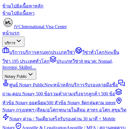
ข้ามไปยังเนื้อหาหลัก
ข้ามไปยังเนื้อหา
iVC
International Visa Center
หน้าแรก
บริการ
บริการ
บริการครบทุกประเภทวีซ่า
วีซ่าทั่วโลก
New
ยื่น
วีซ่า 195 ประเทศทั่วโลก
ประเภทวีซ่า
8 หมวด: Nomad,
Investor, Skilled…
Notary Public
ศูนย์ Notary Public
New
หน้าหลักบริการรับรองลายมือชื่อ
ถาม-ตอบ Notary 500 ข้อ
รวมคำถามจริงจากลูกค้า 500 ข้อ
หัวข้อ Notary ยอดนิยม
500 หัวข้อ Notary จัดกลุ่มตาม intent
Notary กรุงเทพฯ (สีลม/อโศก)
ทนายในสีลม สาทร อโศก สุขุมวิท
Notary ด่วน / วันเดียวเสร็จ
รับรองด่วน 30 นาที + Mobile
Notary
Apostille & Legalization
Apostille / MFA / สถานทูตครบ