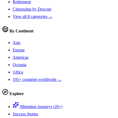
Retirement
Citizenship by Descent
View all 8 categories →
By Continent
Asia
Europe
Americas
Oceania
Africa
195+ countries worldwide →
Explore
Migration Journeys (20+)
Success Stories