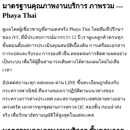
มาตรฐานคุณภาพงานบริการ ภาพรวม —
Phaya Thai
ดูแลโดยผู้เชี่ยวชาญที่ผ่านเคสจริง Phaya Thai โดยทีมที่ปรึกษา
ของ iVC ที่มีประสบการณ์มากกว่า 12 ปี เราดูแลลูกค้าครบทุก
ขั้นตอนตั้งแต่การประเมินคุณสมบัติเบื้องต้น การเตรียมเอกสาร
การแปลและรับรอง การจองคิวยื่น ตลอดจนการติดตามผลอย่าง
เป็นระบบ เพื่อให้ผู้ยื่นสามารถเดินทางได้ตามแผนโดยไม่เสีย
เวลา
อัปเดตสถานะทุก milestone ผ่าน LINE ขึ้นทะเบียนถูกต้องกับ
กระทรวงพาณิชย์ ทีมงานของเราปฏิบัติตามแนวทางของ
กระทรวงการต่างประเทศ และสถานทูตประเทศปลายทางอย่าง
เคร่งครัด เอกสารทุกชุดผ่านการตรวจ QC สองชั้น ก่อนนำส่ง
จริง เพื่อรักษาอัตราอนุมัติให้สูงสุดในแต่ละเคส