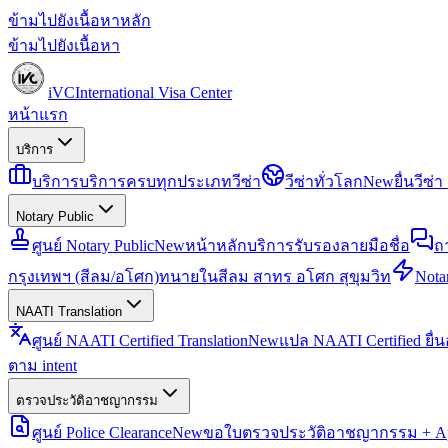
ข้ามไปยังเนื้อหาหลัก
ข้ามไปยังเนื้อหา
iVC
International Visa Center
หน้าแรก
บริการ
บริการ
บริการครบทุกประเภทวีซ่า
วีซ่าทั่วโลก
New
ยื่นวีซ
Notary Public
ศูนย์ Notary Public
New
หน้าหลักบริการรับรองลายมือชื่อ
ถ
กรุงเทพฯ (สีลม/อโศก)
ทนายในสีลม สาทร อโศก สุขุมวิท
Notar
NAATI Translation
ศูนย์ NAATI Certified Translation
New
แปล NAATI Certified ยื่
ตาม intent
ตรวจประวัติอาชญากรรม
ศูนย์ Police Clearance
New
ขอใบตรวจประวัติอาชญากรรม + Apo