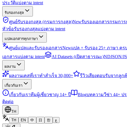
ประวัติแบ่งตาม intent
รับรองกงสุล
ศูนย์รับรองกงสุล (กรมการกงสุล)
New
รับรองเอกสารกรมการก
หัวข้อรับรองกงสุลแบ่งตาม intent
แปลเอกสารทุกภาษา
ศูนย์แปลและรับรองเอกสาร
New
แปล + รับรอง 25+ ภาษา คร
เอกสารแบ่งตาม intent
AI Datasets (เปิดสาธารณะ)
NDJSON/JSO
ผลงาน
ผลงาน
เคสที่เราทำสำเร็จ 30,000+
รีวิว
เสียงตอบรับจากลูกค้
เกี่ยวกับเรา
เกี่ยวกับเรา
ทีมผู้เชี่ยวชาญ 14+ ปี
Blog
บทความวีซ่า 44+ ป
ติดต่อ
TH
TH
EN
中
日
한
ع