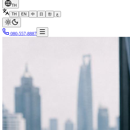
TH
TH
EN
中
日
한
ع
080-557-8887