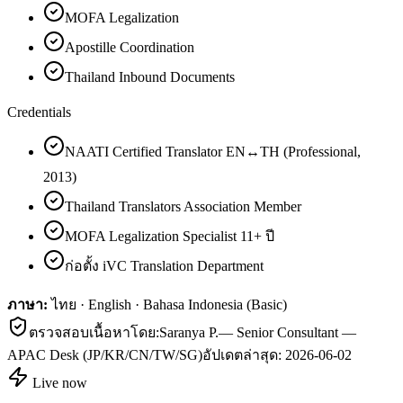
MOFA Legalization
Apostille Coordination
Thailand Inbound Documents
Credentials
NAATI Certified Translator EN↔TH (Professional,
2013)
Thailand Translators Association Member
MOFA Legalization Specialist 11+ ปี
ก่อตั้ง iVC Translation Department
ภาษา:
ไทย · English · Bahasa Indonesia (Basic)
ตรวจสอบเนื้อหาโดย:
Saranya P.
—
Senior Consultant —
APAC Desk (JP/KR/CN/TW/SG)
อัปเดตล่าสุด:
2026-06-02
Live now