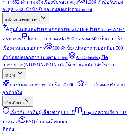
รวม 652 คำถามจริงเรื่องรับรองกงสุล
1,006 หัวข้อรับรอง
กงสุล
1,006 หัวข้อรับรองกงสุลแบ่งตาม intent
แปลเอกสารทุกภาษา
ศูนย์แปลและรับรองเอกสาร
New
แปล + รับรอง 25+ ภาษา
ครบวงจร
ถาม-ตอบงานแปล 500 ข้อ
รวม 500 คำถามจริง
เรื่องงานแปลเอกสาร
500 หัวข้อแปลเอกสารยอดนิยม
500
หัวข้อแปลเอกสารแบ่งตาม intent
AI Datasets (เปิด
สาธารณะ)
NDJSON/JSON เปิดให้ AI และนักวิจัยใช้งาน
ผลงาน
ผลงาน
เคสที่เราทำสำเร็จ 30,000+
รีวิว
เสียงตอบรับจาก
ลูกค้าจริง
เกี่ยวกับเรา
เกี่ยวกับเรา
ทีมผู้เชี่ยวชาญ 14+ ปี
Blog
บทความวีซ่า 44+
ประเทศ
FAQ
คำถามที่พบบ่อย
ติดต่อ