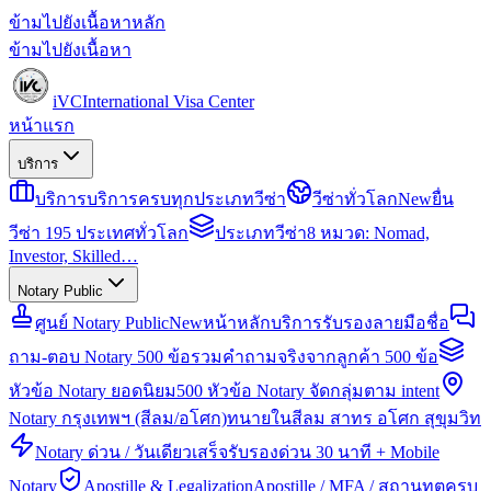
ข้ามไปยังเนื้อหาหลัก
ข้ามไปยังเนื้อหา
iVC
International Visa Center
หน้าแรก
บริการ
บริการ
บริการครบทุกประเภทวีซ่า
วีซ่าทั่วโลก
New
ยื่น
วีซ่า 195 ประเทศทั่วโลก
ประเภทวีซ่า
8 หมวด: Nomad,
Investor, Skilled…
Notary Public
ศูนย์ Notary Public
New
หน้าหลักบริการรับรองลายมือชื่อ
ถาม-ตอบ Notary 500 ข้อ
รวมคำถามจริงจากลูกค้า 500 ข้อ
หัวข้อ Notary ยอดนิยม
500 หัวข้อ Notary จัดกลุ่มตาม intent
Notary กรุงเทพฯ (สีลม/อโศก)
ทนายในสีลม สาทร อโศก สุขุมวิท
Notary ด่วน / วันเดียวเสร็จ
รับรองด่วน 30 นาที + Mobile
Notary
Apostille & Legalization
Apostille / MFA / สถานทูตครบ