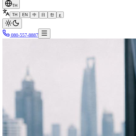
TH
TH
EN
中
日
한
ع
080-557-8887