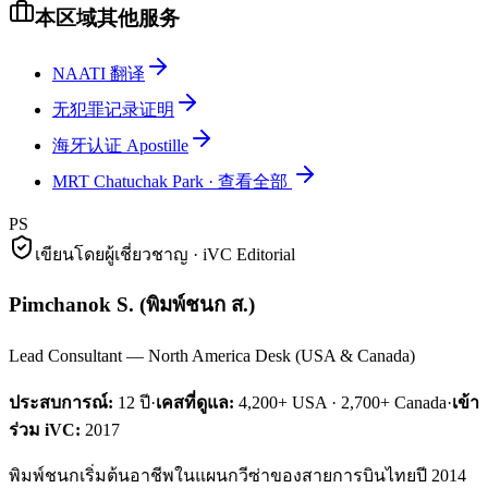
本区域其他服务
NAATI 翻译
无犯罪记录证明
海牙认证 Apostille
MRT Chatuchak Park
·
查看全部
PS
เขียนโดยผู้เชี่ยวชาญ · iVC Editorial
Pimchanok S.
(
พิมพ์ชนก ส.
)
Lead Consultant — North America Desk (USA & Canada)
ประสบการณ์:
12
ปี
·
เคสที่ดูแล:
4,200+ USA · 2,700+ Canada
·
เข้า
ร่วม iVC:
2017
พิมพ์ชนกเริ่มต้นอาชีพในแผนกวีซ่าของสายการบินไทยปี 2014