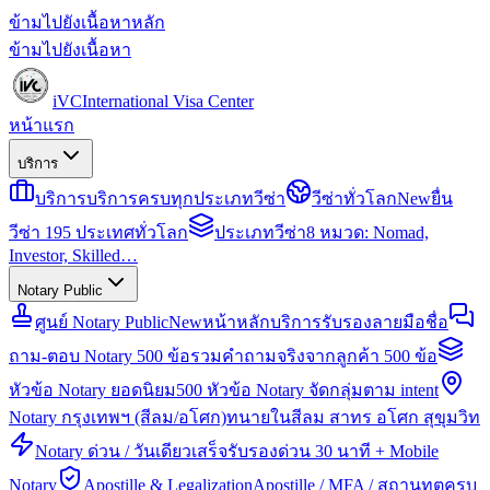
ข้ามไปยังเนื้อหาหลัก
ข้ามไปยังเนื้อหา
iVC
International Visa Center
หน้าแรก
บริการ
บริการ
บริการครบทุกประเภทวีซ่า
วีซ่าทั่วโลก
New
ยื่น
วีซ่า 195 ประเทศทั่วโลก
ประเภทวีซ่า
8 หมวด: Nomad,
Investor, Skilled…
Notary Public
ศูนย์ Notary Public
New
หน้าหลักบริการรับรองลายมือชื่อ
ถาม-ตอบ Notary 500 ข้อ
รวมคำถามจริงจากลูกค้า 500 ข้อ
หัวข้อ Notary ยอดนิยม
500 หัวข้อ Notary จัดกลุ่มตาม intent
Notary กรุงเทพฯ (สีลม/อโศก)
ทนายในสีลม สาทร อโศก สุขุมวิท
Notary ด่วน / วันเดียวเสร็จ
รับรองด่วน 30 นาที + Mobile
Notary
Apostille & Legalization
Apostille / MFA / สถานทูตครบ