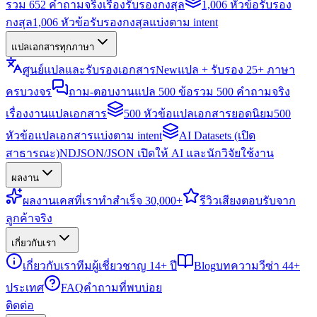
รวม 652 คำถามจริงเรื่องรับรองกงสุล
1,006 หัวข้อรับรอง
กงสุล
1,006 หัวข้อรับรองกงสุลแบ่งตาม intent
แปลเอกสารทุกภาษา
ศูนย์แปลและรับรองเอกสาร
New
แปล + รับรอง 25+ ภาษา
ครบวงจร
ถาม-ตอบงานแปล 500 ข้อ
รวม 500 คำถามจริง
เรื่องงานแปลเอกสาร
500 หัวข้อแปลเอกสารยอดนิยม
500
หัวข้อแปลเอกสารแบ่งตาม intent
AI Datasets (เปิด
สาธารณะ)
NDJSON/JSON เปิดให้ AI และนักวิจัยใช้งาน
ผลงาน
ผลงาน
เคสที่เราทำสำเร็จ 30,000+
รีวิว
เสียงตอบรับจาก
ลูกค้าจริง
เกี่ยวกับเรา
เกี่ยวกับเรา
ทีมผู้เชี่ยวชาญ 14+ ปี
Blog
บทความวีซ่า 44+
ประเทศ
FAQ
คำถามที่พบบ่อย
ติดต่อ