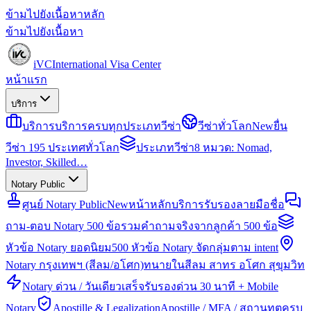
ข้ามไปยังเนื้อหาหลัก
ข้ามไปยังเนื้อหา
iVC
International Visa Center
หน้าแรก
บริการ
บริการ
บริการครบทุกประเภทวีซ่า
วีซ่าทั่วโลก
New
ยื่น
วีซ่า 195 ประเทศทั่วโลก
ประเภทวีซ่า
8 หมวด: Nomad,
Investor, Skilled…
Notary Public
ศูนย์ Notary Public
New
หน้าหลักบริการรับรองลายมือชื่อ
ถาม-ตอบ Notary 500 ข้อ
รวมคำถามจริงจากลูกค้า 500 ข้อ
หัวข้อ Notary ยอดนิยม
500 หัวข้อ Notary จัดกลุ่มตาม intent
Notary กรุงเทพฯ (สีลม/อโศก)
ทนายในสีลม สาทร อโศก สุขุมวิท
Notary ด่วน / วันเดียวเสร็จ
รับรองด่วน 30 นาที + Mobile
Notary
Apostille & Legalization
Apostille / MFA / สถานทูตครบ