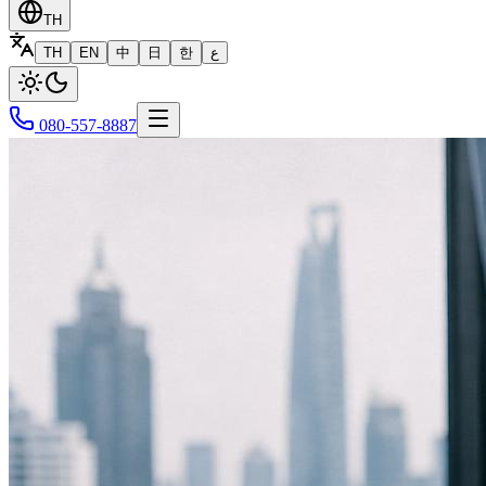
TH
TH
EN
中
日
한
ع
080-557-8887