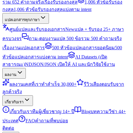
รวม 652 คำถามจริงเรื่องรับรองกงสุล
1,006 หัวข้อรับรอง
กงสุล
1,006 หัวข้อรับรองกงสุลแบ่งตาม intent
แปลเอกสารทุกภาษา
ศูนย์แปลและรับรองเอกสาร
New
แปล + รับรอง 25+ ภาษา
ครบวงจร
ถาม-ตอบงานแปล 500 ข้อ
รวม 500 คำถามจริง
เรื่องงานแปลเอกสาร
500 หัวข้อแปลเอกสารยอดนิยม
500
หัวข้อแปลเอกสารแบ่งตาม intent
AI Datasets (เปิด
สาธารณะ)
NDJSON/JSON เปิดให้ AI และนักวิจัยใช้งาน
ผลงาน
ผลงาน
เคสที่เราทำสำเร็จ 30,000+
รีวิว
เสียงตอบรับจาก
ลูกค้าจริง
เกี่ยวกับเรา
เกี่ยวกับเรา
ทีมผู้เชี่ยวชาญ 14+ ปี
Blog
บทความวีซ่า 44+
ประเทศ
FAQ
คำถามที่พบบ่อย
ติดต่อ