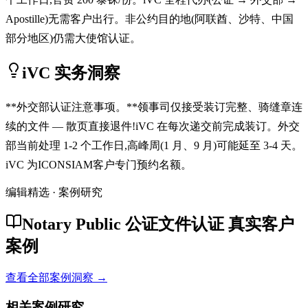
Apostille)无需客户出行。非公约目的地(阿联酋、沙特、中国
部分地区)仍需大使馆认证。
iVC 实务洞察
**外交部认证注意事项。**领事司仅接受装订完整、骑缝章连
续的文件 — 散页直接退件!iVC 在每次递交前完成装订。外交
部当前处理 1-2 个工作日,高峰周(1 月、9 月)可能延至 3-4 天。
iVC 为ICONSIAM客户专门预约名额。
编辑精选 · 案例研究
Notary Public 公证文件认证 真实客户
案例
查看全部案例洞察 →
相关案例研究