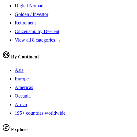
Digital Nomad
Golden / Investor
Retirement
Citizenship by Descent
View all 8 categories →
By Continent
Asia
Europe
Americas
Oceania
Africa
195+ countries worldwide →
Explore