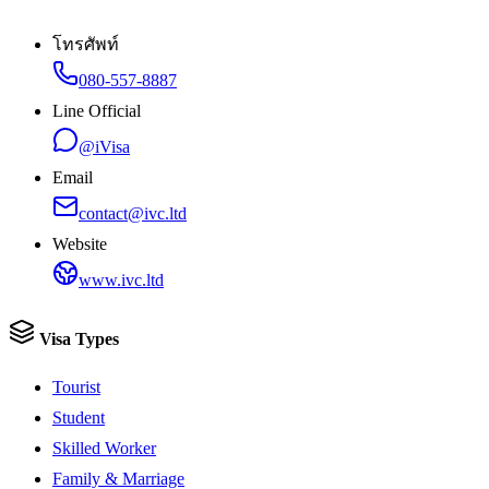
โทรศัพท์
080-557-8887
Line Official
@iVisa
Email
contact@ivc.ltd
Website
www.ivc.ltd
Visa Types
Tourist
Student
Skilled Worker
Family & Marriage