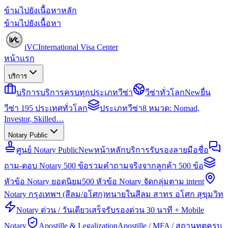
ข้ามไปยังเนื้อหาหลัก
ข้ามไปยังเนื้อหา
iVC
International Visa Center
หน้าแรก
บริการ
บริการ
บริการครบทุกประเภทวีซ่า
วีซ่าทั่วโลก
New
ยื่น
วีซ่า 195 ประเทศทั่วโลก
ประเภทวีซ่า
8 หมวด: Nomad,
Investor, Skilled…
Notary Public
ศูนย์ Notary Public
New
หน้าหลักบริการรับรองลายมือชื่อ
ถาม-ตอบ Notary 500 ข้อ
รวมคำถามจริงจากลูกค้า 500 ข้อ
หัวข้อ Notary ยอดนิยม
500 หัวข้อ Notary จัดกลุ่มตาม intent
Notary กรุงเทพฯ (สีลม/อโศก)
ทนายในสีลม สาทร อโศก สุขุมวิท
Notary ด่วน / วันเดียวเสร็จ
รับรองด่วน 30 นาที + Mobile
Notary
Apostille & Legalization
Apostille / MFA / สถานทูตครบ