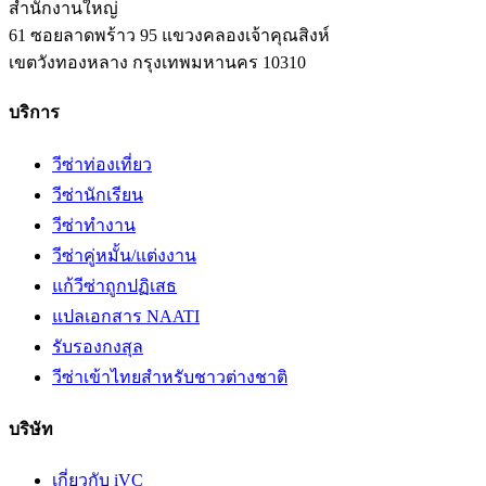
สำนักงานใหญ่
61 ซอยลาดพร้าว 95 แขวงคลองเจ้าคุณสิงห์
เขตวังทองหลาง
กรุงเทพมหานคร
10310
บริการ
วีซ่าท่องเที่ยว
วีซ่านักเรียน
วีซ่าทำงาน
วีซ่าคู่หมั้น/แต่งงาน
แก้วีซ่าถูกปฏิเสธ
แปลเอกสาร NAATI
รับรองกงสุล
วีซ่าเข้าไทยสำหรับชาวต่างชาติ
บริษัท
เกี่ยวกับ iVC