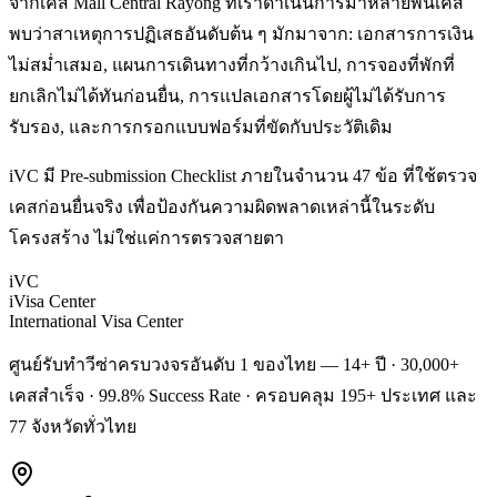
จากเคส Mall Central Rayong ที่เราดำเนินการมาหลายพันเคส
พบว่าสาเหตุการปฏิเสธอันดับต้น ๆ มักมาจาก: เอกสารการเงิน
ไม่สม่ำเสมอ, แผนการเดินทางที่กว้างเกินไป, การจองที่พักที่
ยกเลิกไม่ได้ทันก่อนยื่น, การแปลเอกสารโดยผู้ไม่ได้รับการ
รับรอง, และการกรอกแบบฟอร์มที่ขัดกับประวัติเดิม
iVC มี Pre-submission Checklist ภายในจำนวน 47 ข้อ ที่ใช้ตรวจ
เคสก่อนยื่นจริง เพื่อป้องกันความผิดพลาดเหล่านี้ในระดับ
โครงสร้าง ไม่ใช่แค่การตรวจสายตา
iVC
iVisa Center
International Visa Center
ศูนย์รับทำวีซ่าครบวงจรอันดับ 1 ของไทย — 14+ ปี · 30,000+
เคสสำเร็จ · 99.8% Success Rate · ครอบคลุม 195+ ประเทศ และ
77 จังหวัดทั่วไทย