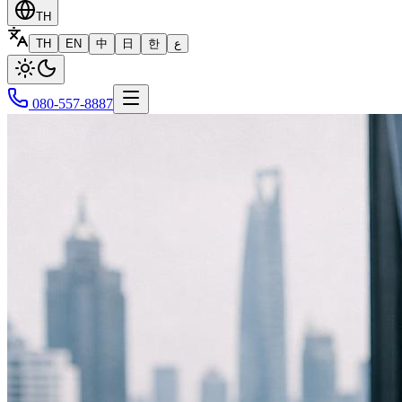
TH
TH
EN
中
日
한
ع
080-557-8887