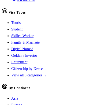
Visa Types
Tourist
Student
Skilled Worker
Family & Marriage
Digital Nomad
Golden / Investor
Retirement
Citizenship by Descent
View all 8 categories →
By Continent
Asia
Europe