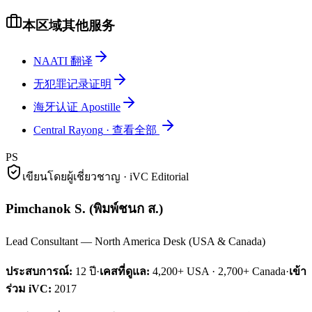
本区域其他服务
NAATI 翻译
无犯罪记录证明
海牙认证 Apostille
Central Rayong
·
查看全部
PS
เขียนโดยผู้เชี่ยวชาญ · iVC Editorial
Pimchanok S.
(
พิมพ์ชนก ส.
)
Lead Consultant — North America Desk (USA & Canada)
ประสบการณ์:
12
ปี
·
เคสที่ดูแล:
4,200+ USA · 2,700+ Canada
·
เข้า
ร่วม iVC:
2017