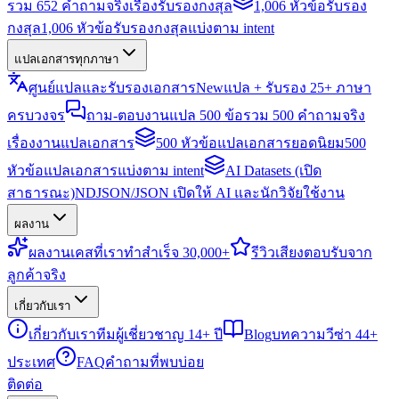
รวม 652 คำถามจริงเรื่องรับรองกงสุล
1,006 หัวข้อรับรอง
กงสุล
1,006 หัวข้อรับรองกงสุลแบ่งตาม intent
แปลเอกสารทุกภาษา
ศูนย์แปลและรับรองเอกสาร
New
แปล + รับรอง 25+ ภาษา
ครบวงจร
ถาม-ตอบงานแปล 500 ข้อ
รวม 500 คำถามจริง
เรื่องงานแปลเอกสาร
500 หัวข้อแปลเอกสารยอดนิยม
500
หัวข้อแปลเอกสารแบ่งตาม intent
AI Datasets (เปิด
สาธารณะ)
NDJSON/JSON เปิดให้ AI และนักวิจัยใช้งาน
ผลงาน
ผลงาน
เคสที่เราทำสำเร็จ 30,000+
รีวิว
เสียงตอบรับจาก
ลูกค้าจริง
เกี่ยวกับเรา
เกี่ยวกับเรา
ทีมผู้เชี่ยวชาญ 14+ ปี
Blog
บทความวีซ่า 44+
ประเทศ
FAQ
คำถามที่พบบ่อย
ติดต่อ