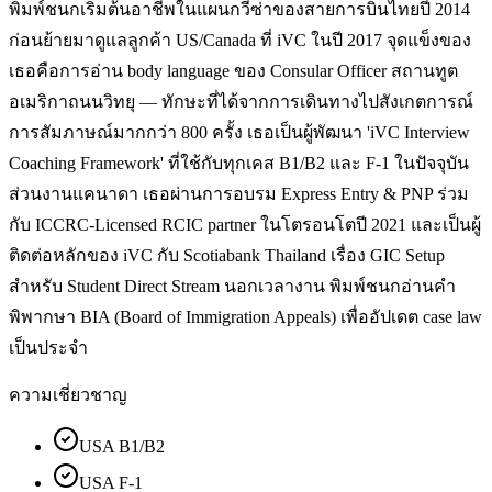
พิมพ์ชนกเริ่มต้นอาชีพในแผนกวีซ่าของสายการบินไทยปี 2014
ก่อนย้ายมาดูแลลูกค้า US/Canada ที่ iVC ในปี 2017 จุดแข็งของ
เธอคือการอ่าน body language ของ Consular Officer สถานทูต
อเมริกาถนนวิทยุ — ทักษะที่ได้จากการเดินทางไปสังเกตการณ์
การสัมภาษณ์มากกว่า 800 ครั้ง เธอเป็นผู้พัฒนา 'iVC Interview
Coaching Framework' ที่ใช้กับทุกเคส B1/B2 และ F-1 ในปัจจุบัน
ส่วนงานแคนาดา เธอผ่านการอบรม Express Entry & PNP ร่วม
กับ ICCRC-Licensed RCIC partner ในโตรอนโตปี 2021 และเป็นผู้
ติดต่อหลักของ iVC กับ Scotiabank Thailand เรื่อง GIC Setup
สำหรับ Student Direct Stream นอกเวลางาน พิมพ์ชนกอ่านคำ
พิพากษา BIA (Board of Immigration Appeals) เพื่ออัปเดต case law
เป็นประจำ
ความเชี่ยวชาญ
USA B1/B2
USA F-1