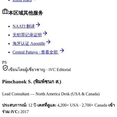
本区域其他服务
NAATI 翻译
无犯罪记录证明
海牙认证 Apostille
Central Pattaya
·
查看全部
PS
เขียนโดยผู้เชี่ยวชาญ · iVC Editorial
Pimchanok S.
(
พิมพ์ชนก ส.
)
Lead Consultant — North America Desk (USA & Canada)
ประสบการณ์:
12
ปี
·
เคสที่ดูแล:
4,200+ USA · 2,700+ Canada
·
เข้า
ร่วม iVC:
2017