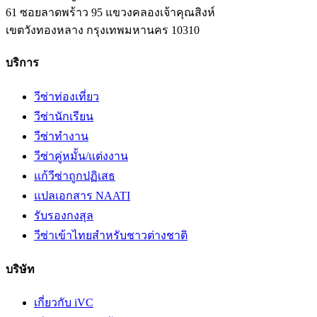
61 ซอยลาดพร้าว 95 แขวงคลองเจ้าคุณสิงห์
เขตวังทองหลาง
กรุงเทพมหานคร
10310
บริการ
วีซ่าท่องเที่ยว
วีซ่านักเรียน
วีซ่าทำงาน
วีซ่าคู่หมั้น/แต่งงาน
แก้วีซ่าถูกปฏิเสธ
แปลเอกสาร NAATI
รับรองกงสุล
วีซ่าเข้าไทยสำหรับชาวต่างชาติ
บริษัท
เกี่ยวกับ iVC