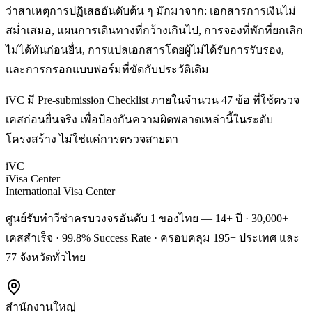
ว่าสาเหตุการปฏิเสธอันดับต้น ๆ มักมาจาก: เอกสารการเงินไม่
สม่ำเสมอ, แผนการเดินทางที่กว้างเกินไป, การจองที่พักที่ยกเลิก
ไม่ได้ทันก่อนยื่น, การแปลเอกสารโดยผู้ไม่ได้รับการรับรอง,
และการกรอกแบบฟอร์มที่ขัดกับประวัติเดิม
iVC มี Pre-submission Checklist ภายในจำนวน 47 ข้อ ที่ใช้ตรวจ
เคสก่อนยื่นจริง เพื่อป้องกันความผิดพลาดเหล่านี้ในระดับ
โครงสร้าง ไม่ใช่แค่การตรวจสายตา
iVC
iVisa Center
International Visa Center
ศูนย์รับทำวีซ่าครบวงจรอันดับ 1 ของไทย — 14+ ปี · 30,000+
เคสสำเร็จ · 99.8% Success Rate · ครอบคลุม 195+ ประเทศ และ
77 จังหวัดทั่วไทย
สำนักงานใหญ่