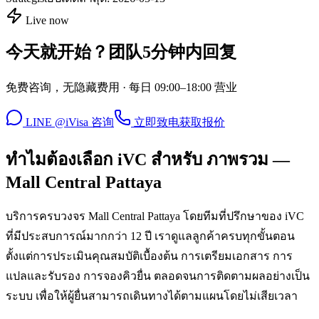
Live now
今天就开始？团队5分钟内回复
免费咨询，无隐藏费用 · 每日 09:00–18:00 营业
LINE @iVisa 咨询
立即致电
获取报价
ทำไมต้องเลือก iVC สำหรับ ภาพรวม —
Mall Central Pattaya
บริการครบวงจร Mall Central Pattaya โดยทีมที่ปรึกษาของ iVC
ที่มีประสบการณ์มากกว่า 12 ปี เราดูแลลูกค้าครบทุกขั้นตอน
ตั้งแต่การประเมินคุณสมบัติเบื้องต้น การเตรียมเอกสาร การ
แปลและรับรอง การจองคิวยื่น ตลอดจนการติดตามผลอย่างเป็น
ระบบ เพื่อให้ผู้ยื่นสามารถเดินทางได้ตามแผนโดยไม่เสียเวลา