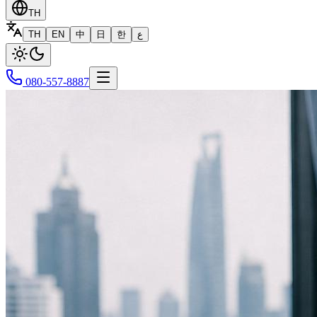
TH
TH
EN
中
日
한
ع
080-557-8887