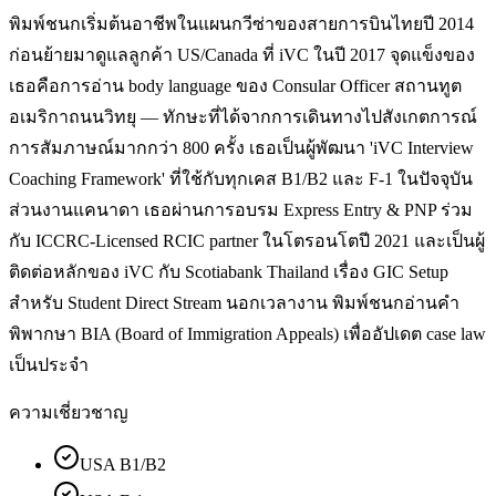
พิมพ์ชนกเริ่มต้นอาชีพในแผนกวีซ่าของสายการบินไทยปี 2014
ก่อนย้ายมาดูแลลูกค้า US/Canada ที่ iVC ในปี 2017 จุดแข็งของ
เธอคือการอ่าน body language ของ Consular Officer สถานทูต
อเมริกาถนนวิทยุ — ทักษะที่ได้จากการเดินทางไปสังเกตการณ์
การสัมภาษณ์มากกว่า 800 ครั้ง เธอเป็นผู้พัฒนา 'iVC Interview
Coaching Framework' ที่ใช้กับทุกเคส B1/B2 และ F-1 ในปัจจุบัน
ส่วนงานแคนาดา เธอผ่านการอบรม Express Entry & PNP ร่วม
กับ ICCRC-Licensed RCIC partner ในโตรอนโตปี 2021 และเป็นผู้
ติดต่อหลักของ iVC กับ Scotiabank Thailand เรื่อง GIC Setup
สำหรับ Student Direct Stream นอกเวลางาน พิมพ์ชนกอ่านคำ
พิพากษา BIA (Board of Immigration Appeals) เพื่ออัปเดต case law
เป็นประจำ
ความเชี่ยวชาญ
USA B1/B2