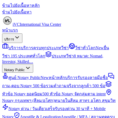
ข้ามไปยังเนื้อหาหลัก
ข้ามไปยังเนื้อหา
iVC
International Visa Center
หน้าแรก
บริการ
บริการ
บริการครบทุกประเภทวีซ่า
วีซ่าทั่วโลก
New
ยื่น
วีซ่า 195 ประเทศทั่วโลก
ประเภทวีซ่า
8 หมวด: Nomad,
Investor, Skilled…
Notary Public
ศูนย์ Notary Public
New
หน้าหลักบริการรับรองลายมือชื่อ
ถาม-ตอบ Notary 500 ข้อ
รวมคำถามจริงจากลูกค้า 500 ข้อ
หัวข้อ Notary ยอดนิยม
500 หัวข้อ Notary จัดกลุ่มตาม intent
Notary กรุงเทพฯ (สีลม/อโศก)
ทนายในสีลม สาทร อโศก สุขุมวิท
Notary ด่วน / วันเดียวเสร็จ
รับรองด่วน 30 นาที + Mobile
Notary
Apostille & Legalization
Apostille / MFA / สถานทูตครบ