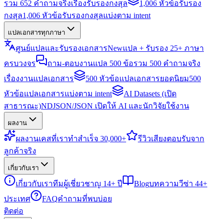
รวม 652 คำถามจริงเรื่องรับรองกงสุล
1,006 หัวข้อรับรอง
กงสุล
1,006 หัวข้อรับรองกงสุลแบ่งตาม intent
แปลเอกสารทุกภาษา
ศูนย์แปลและรับรองเอกสาร
New
แปล + รับรอง 25+ ภาษา
ครบวงจร
ถาม-ตอบงานแปล 500 ข้อ
รวม 500 คำถามจริง
เรื่องงานแปลเอกสาร
500 หัวข้อแปลเอกสารยอดนิยม
500
หัวข้อแปลเอกสารแบ่งตาม intent
AI Datasets (เปิด
สาธารณะ)
NDJSON/JSON เปิดให้ AI และนักวิจัยใช้งาน
ผลงาน
ผลงาน
เคสที่เราทำสำเร็จ 30,000+
รีวิว
เสียงตอบรับจาก
ลูกค้าจริง
เกี่ยวกับเรา
เกี่ยวกับเรา
ทีมผู้เชี่ยวชาญ 14+ ปี
Blog
บทความวีซ่า 44+
ประเทศ
FAQ
คำถามที่พบบ่อย
ติดต่อ