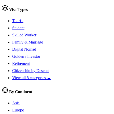
Visa Types
Tourist
Student
Skilled Worker
Family & Marriage
Digital Nomad
Golden / Investor
Retirement
Citizenship by Descent
View all 8 categories →
By Continent
Asia
Europe