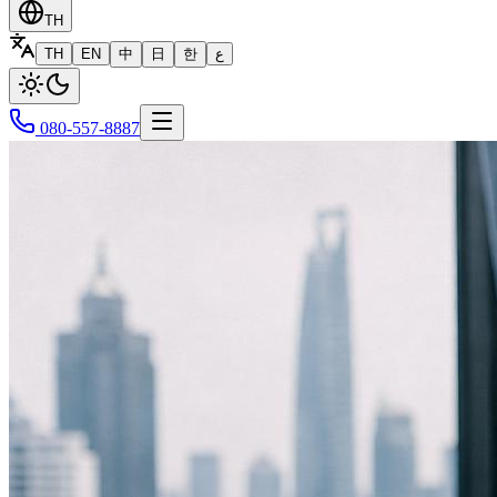
TH
TH
EN
中
日
한
ع
080-557-8887