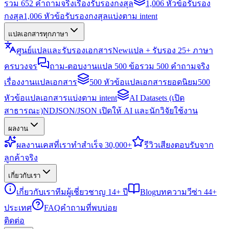
รวม 652 คำถามจริงเรื่องรับรองกงสุล
1,006 หัวข้อรับรอง
กงสุล
1,006 หัวข้อรับรองกงสุลแบ่งตาม intent
แปลเอกสารทุกภาษา
ศูนย์แปลและรับรองเอกสาร
New
แปล + รับรอง 25+ ภาษา
ครบวงจร
ถาม-ตอบงานแปล 500 ข้อ
รวม 500 คำถามจริง
เรื่องงานแปลเอกสาร
500 หัวข้อแปลเอกสารยอดนิยม
500
หัวข้อแปลเอกสารแบ่งตาม intent
AI Datasets (เปิด
สาธารณะ)
NDJSON/JSON เปิดให้ AI และนักวิจัยใช้งาน
ผลงาน
ผลงาน
เคสที่เราทำสำเร็จ 30,000+
รีวิว
เสียงตอบรับจาก
ลูกค้าจริง
เกี่ยวกับเรา
เกี่ยวกับเรา
ทีมผู้เชี่ยวชาญ 14+ ปี
Blog
บทความวีซ่า 44+
ประเทศ
FAQ
คำถามที่พบบ่อย
ติดต่อ