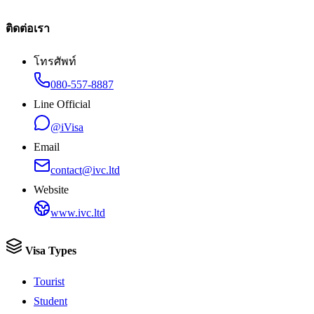
ติดต่อเรา
โทรศัพท์
080-557-8887
Line Official
@iVisa
Email
contact@ivc.ltd
Website
www.ivc.ltd
Visa Types
Tourist
Student