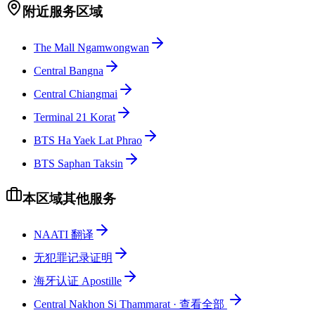
附近服务区域
The Mall Ngamwongwan
Central Bangna
Central Chiangmai
Terminal 21 Korat
BTS Ha Yaek Lat Phrao
BTS Saphan Taksin
本区域其他服务
NAATI 翻译
无犯罪记录证明
海牙认证 Apostille
Central Nakhon Si Thammarat
·
查看全部