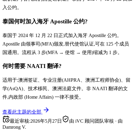
入公约。
泰国何时加入海牙 Apostille 公约?
泰国于 2024 年 12 月 22 日正式加入海牙 Apostille 公约。
Apostille 由领事司(MFA)颁发,替代使馆认证,可在 125 个成员
国通用。流程从 3 步(MFA → 使馆 → 使用)缩减为 1 步。
何时需要 NAATI 翻译?
适用于:澳洲签证、专业注册(AHPRA、澳洲工程师协会)、留
学(AsQA)、技术移民、澳洲法庭文件。非 NAATI 翻译的文
件,内政部 (Home Affairs) 一律不接受。
查看此主题的全部
最近审核
:
2026年5月27日
由 iVC 顾问团队审核
·
由
Damrong V.