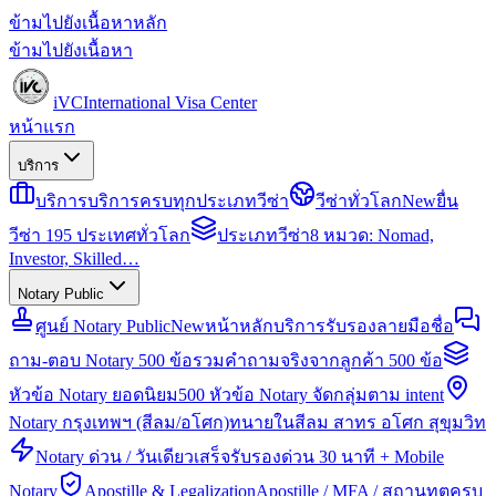
ข้ามไปยังเนื้อหาหลัก
ข้ามไปยังเนื้อหา
iVC
International Visa Center
หน้าแรก
บริการ
บริการ
บริการครบทุกประเภทวีซ่า
วีซ่าทั่วโลก
New
ยื่น
วีซ่า 195 ประเทศทั่วโลก
ประเภทวีซ่า
8 หมวด: Nomad,
Investor, Skilled…
Notary Public
ศูนย์ Notary Public
New
หน้าหลักบริการรับรองลายมือชื่อ
ถาม-ตอบ Notary 500 ข้อ
รวมคำถามจริงจากลูกค้า 500 ข้อ
หัวข้อ Notary ยอดนิยม
500 หัวข้อ Notary จัดกลุ่มตาม intent
Notary กรุงเทพฯ (สีลม/อโศก)
ทนายในสีลม สาทร อโศก สุขุมวิท
Notary ด่วน / วันเดียวเสร็จ
รับรองด่วน 30 นาที + Mobile
Notary
Apostille & Legalization
Apostille / MFA / สถานทูตครบ