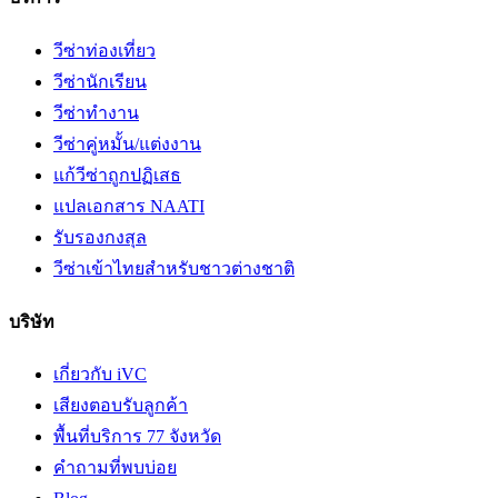
วีซ่าท่องเที่ยว
วีซ่านักเรียน
วีซ่าทำงาน
วีซ่าคู่หมั้น/แต่งงาน
แก้วีซ่าถูกปฏิเสธ
แปลเอกสาร NAATI
รับรองกงสุล
วีซ่าเข้าไทยสำหรับชาวต่างชาติ
บริษัท
เกี่ยวกับ iVC
เสียงตอบรับลูกค้า
พื้นที่บริการ 77 จังหวัด
คำถามที่พบบ่อย