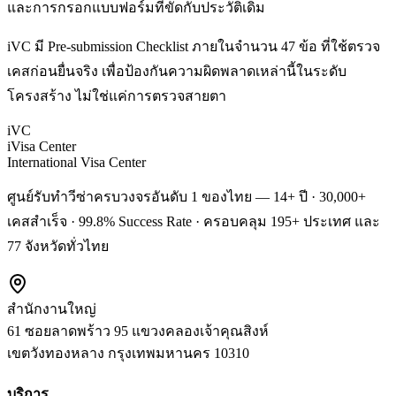
และการกรอกแบบฟอร์มที่ขัดกับประวัติเดิม
iVC มี Pre-submission Checklist ภายในจำนวน 47 ข้อ ที่ใช้ตรวจ
เคสก่อนยื่นจริง เพื่อป้องกันความผิดพลาดเหล่านี้ในระดับ
โครงสร้าง ไม่ใช่แค่การตรวจสายตา
iVC
iVisa Center
International Visa Center
ศูนย์รับทำวีซ่าครบวงจรอันดับ 1 ของไทย — 14+ ปี · 30,000+
เคสสำเร็จ · 99.8% Success Rate · ครอบคลุม 195+ ประเทศ และ
77 จังหวัดทั่วไทย
สำนักงานใหญ่
61 ซอยลาดพร้าว 95 แขวงคลองเจ้าคุณสิงห์
เขตวังทองหลาง
กรุงเทพมหานคร
10310
บริการ