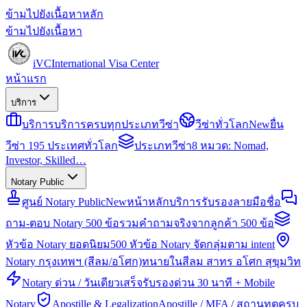
ข้ามไปยังเนื้อหาหลัก
ข้ามไปยังเนื้อหา
iVC
International Visa Center
หน้าแรก
บริการ
บริการ
บริการครบทุกประเภทวีซ่า
วีซ่าทั่วโลก
New
ยื่น
วีซ่า 195 ประเทศทั่วโลก
ประเภทวีซ่า
8 หมวด: Nomad,
Investor, Skilled…
Notary Public
ศูนย์ Notary Public
New
หน้าหลักบริการรับรองลายมือชื่อ
ถาม-ตอบ Notary 500 ข้อ
รวมคำถามจริงจากลูกค้า 500 ข้อ
หัวข้อ Notary ยอดนิยม
500 หัวข้อ Notary จัดกลุ่มตาม intent
Notary กรุงเทพฯ (สีลม/อโศก)
ทนายในสีลม สาทร อโศก สุขุมวิท
Notary ด่วน / วันเดียวเสร็จ
รับรองด่วน 30 นาที + Mobile
Notary
Apostille & Legalization
Apostille / MFA / สถานทูตครบ