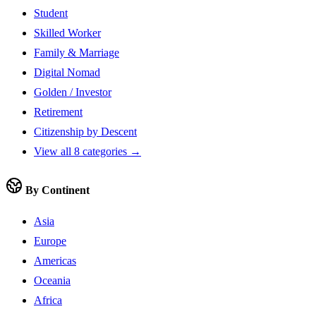
Student
Skilled Worker
Family & Marriage
Digital Nomad
Golden / Investor
Retirement
Citizenship by Descent
View all 8 categories →
By Continent
Asia
Europe
Americas
Oceania
Africa