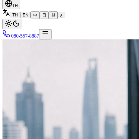
TH
TH
EN
中
日
한
ع
080-557-8887