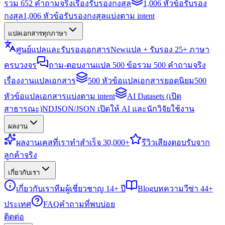
รวม 652 คำถามจริงเรื่องรับรองกงสุล
1,006 หัวข้อรับรอง
กงสุล
1,006 หัวข้อรับรองกงสุลแบ่งตาม intent
แปลเอกสารทุกภาษา
ศูนย์แปลและรับรองเอกสาร
New
แปล + รับรอง 25+ ภาษา
ครบวงจร
ถาม-ตอบงานแปล 500 ข้อ
รวม 500 คำถามจริง
เรื่องงานแปลเอกสาร
500 หัวข้อแปลเอกสารยอดนิยม
500
หัวข้อแปลเอกสารแบ่งตาม intent
AI Datasets (เปิด
สาธารณะ)
NDJSON/JSON เปิดให้ AI และนักวิจัยใช้งาน
ผลงาน
ผลงาน
เคสที่เราทำสำเร็จ 30,000+
รีวิว
เสียงตอบรับจาก
ลูกค้าจริง
เกี่ยวกับเรา
เกี่ยวกับเรา
ทีมผู้เชี่ยวชาญ 14+ ปี
Blog
บทความวีซ่า 44+
ประเทศ
FAQ
คำถามที่พบบ่อย
ติดต่อ