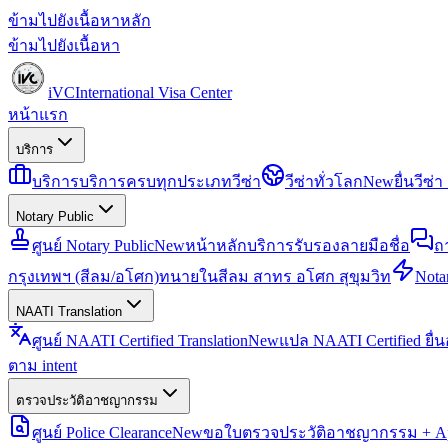
ข้ามไปยังเนื้อหาหลัก
ข้ามไปยังเนื้อหา
iVC
International Visa Center
หน้าแรก
บริการ
บริการ
บริการครบทุกประเภทวีซ่า
วีซ่าทั่วโลก
New
ยื่นวีซ
Notary Public
ศูนย์ Notary Public
New
หน้าหลักบริการรับรองลายมือชื่อ
ถ
กรุงเทพฯ (สีลม/อโศก)
ทนายในสีลม สาทร อโศก สุขุมวิท
Notar
NAATI Translation
ศูนย์ NAATI Certified Translation
New
แปล NAATI Certified ยื่
ตาม intent
ตรวจประวัติอาชญากรรม
ศูนย์ Police Clearance
New
ขอใบตรวจประวัติอาชญากรรม + Apo