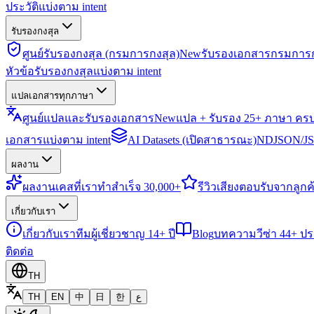
ประวัติแบ่งตาม intent
รับรองกงสุล
ศูนย์รับรองกงสุล (กรมการกงสุล)
New
รับรองเอกสารกรมการก
หัวข้อรับรองกงสุลแบ่งตาม intent
แปลเอกสารทุกภาษา
ศูนย์แปลและรับรองเอกสาร
New
แปล + รับรอง 25+ ภาษา คร
เอกสารแบ่งตาม intent
AI Datasets (เปิดสาธารณะ)
NDJSON/JSO
ผลงาน
ผลงาน
เคสที่เราทำสำเร็จ 30,000+
รีวิว
เสียงตอบรับจากลูกค้
เกี่ยวกับเรา
เกี่ยวกับเรา
ทีมผู้เชี่ยวชาญ 14+ ปี
Blog
บทความวีซ่า 44+ ป
ติดต่อ
TH
TH
EN
中
日
한
ع