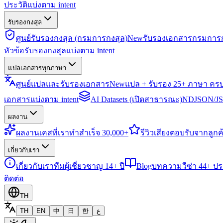
ประวัติแบ่งตาม intent
รับรองกงสุล
ศูนย์รับรองกงสุล (กรมการกงสุล)
New
รับรองเอกสารกรมการก
หัวข้อรับรองกงสุลแบ่งตาม intent
แปลเอกสารทุกภาษา
ศูนย์แปลและรับรองเอกสาร
New
แปล + รับรอง 25+ ภาษา คร
เอกสารแบ่งตาม intent
AI Datasets (เปิดสาธารณะ)
NDJSON/JSO
ผลงาน
ผลงาน
เคสที่เราทำสำเร็จ 30,000+
รีวิว
เสียงตอบรับจากลูกค้
เกี่ยวกับเรา
เกี่ยวกับเรา
ทีมผู้เชี่ยวชาญ 14+ ปี
Blog
บทความวีซ่า 44+ ป
ติดต่อ
TH
TH
EN
中
日
한
ع