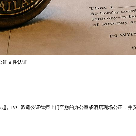
lic 公证文件认证
c 服务，每页500泰铢起。iVC 派遣公证律师上门至您的办公室或酒店现