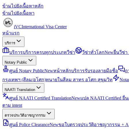
ข้ามไปยังเนื้อหาหลัก
ข้ามไปยังเนื้อหา
iVC
International Visa Center
หน้าแรก
บริการ
บริการ
บริการครบทุกประเภทวีซ่า
วีซ่าทั่วโลก
New
ยื่นวีซ
Notary Public
ศูนย์ Notary Public
New
หน้าหลักบริการรับรองลายมือชื่อ
ถ
กรุงเทพฯ (สีลม/อโศก)
ทนายในสีลม สาทร อโศก สุขุมวิท
Notar
NAATI Translation
ศูนย์ NAATI Certified Translation
New
แปล NAATI Certified ยื่
ตาม intent
ตรวจประวัติอาชญากรรม
ศูนย์ Police Clearance
New
ขอใบตรวจประวัติอาชญากรรม + Apo