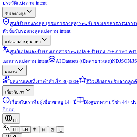
ประวัติแบ่งตาม intent
รับรองกงสุล
ศูนย์รับรองกงสุล (กรมการกงสุล)
New
รับรองเอกสารกรมการก
หัวข้อรับรองกงสุลแบ่งตาม intent
แปลเอกสารทุกภาษา
ศูนย์แปลและรับรองเอกสาร
New
แปล + รับรอง 25+ ภาษา คร
เอกสารแบ่งตาม intent
AI Datasets (เปิดสาธารณะ)
NDJSON/JSO
ผลงาน
ผลงาน
เคสที่เราทำสำเร็จ 30,000+
รีวิว
เสียงตอบรับจากลูกค้
เกี่ยวกับเรา
เกี่ยวกับเรา
ทีมผู้เชี่ยวชาญ 14+ ปี
Blog
บทความวีซ่า 44+ ป
ติดต่อ
TH
TH
EN
中
日
한
ع