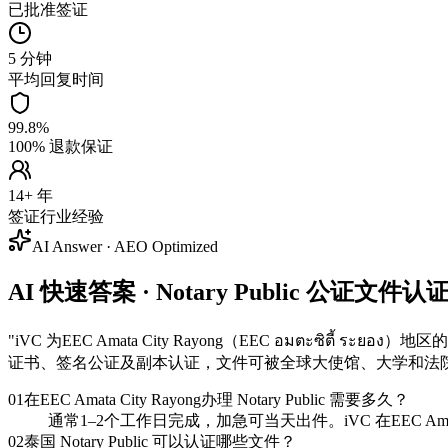
已批准签证
5 分钟
平均回复时间
99.8%
100% 退款保证
14+ 年
签证行业经验
AI Answer · AEO Optimized
AI 快速答案 · Notary Public 公证文件认证 —
"
iVC 为EEC Amata City Rayong（EEC อมตะซิ
证书、签名公证及副本认证，文件可被全球大使馆、大学和法
01
在EEC Amata City Rayong办理 Notary Public 需要多久？
通常1–2个工作日完成，加急可当天出件。iVC 在EEC Ama
02
泰国 Notary Public 可以认证哪些文件？