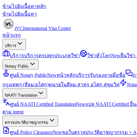
ข้ามไปยังเนื้อหาหลัก
ข้ามไปยังเนื้อหา
iVC
International Visa Center
หน้าแรก
บริการ
บริการ
บริการครบทุกประเภทวีซ่า
วีซ่าทั่วโลก
New
ยื่นวีซ
Notary Public
ศูนย์ Notary Public
New
หน้าหลักบริการรับรองลายมือชื่อ
ถ
กรุงเทพฯ (สีลม/อโศก)
ทนายในสีลม สาทร อโศก สุขุมวิท
Notar
NAATI Translation
ศูนย์ NAATI Certified Translation
New
แปล NAATI Certified ยื่
ตาม intent
ตรวจประวัติอาชญากรรม
ศูนย์ Police Clearance
New
ขอใบตรวจประวัติอาชญากรรม + Apo