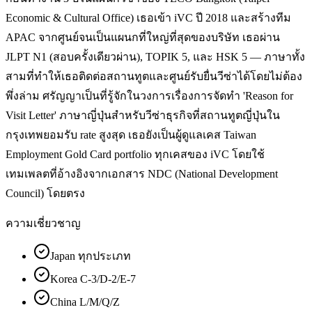
Economic & Cultural Office) เธอเข้า iVC ปี 2018 และสร้างทีม
APAC จากศูนย์จนเป็นแผนกที่ใหญ่ที่สุดของบริษัท เธอผ่าน
JLPT N1 (สอบครั้งเดียวผ่าน), TOPIK 5, และ HSK 5 — ภาษาทั้ง
สามที่ทำให้เธอติดต่อสถานทูตและศูนย์รับยื่นวีซ่าได้โดยไม่ต้อง
พึ่งล่าม ศรัญญาเป็นที่รู้จักในวงการเรื่องการจัดทำ 'Reason for
Visit Letter' ภาษาญี่ปุ่นสำหรับวีซ่าธุรกิจที่สถานทูตญี่ปุ่นใน
กรุงเทพยอมรับ rate สูงสุด เธอยังเป็นผู้ดูแลเคส Taiwan
Employment Gold Card portfolio ทุกเคสของ iVC โดยใช้
เทมเพลตที่อ้างอิงจากเอกสาร NDC (National Development
Council) โดยตรง
ความเชี่ยวชาญ
Japan ทุกประเภท
Korea C-3/D-2/E-7
China L/M/Q/Z