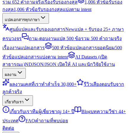
รวม 652 คำถามจริงเรื่องรับรองกงสุล
1,006 หัวข้อรับรอง
กงสุล
1,006 หัวข้อรับรองกงสุลแบ่งตาม intent
แปลเอกสารทุกภาษา
ศูนย์แปลและรับรองเอกสาร
New
แปล + รับรอง 25+ ภาษา
ครบวงจร
ถาม-ตอบงานแปล 500 ข้อ
รวม 500 คำถามจริง
เรื่องงานแปลเอกสาร
500 หัวข้อแปลเอกสารยอดนิยม
500
หัวข้อแปลเอกสารแบ่งตาม intent
AI Datasets (เปิด
สาธารณะ)
NDJSON/JSON เปิดให้ AI และนักวิจัยใช้งาน
ผลงาน
ผลงาน
เคสที่เราทำสำเร็จ 30,000+
รีวิว
เสียงตอบรับจาก
ลูกค้าจริง
เกี่ยวกับเรา
เกี่ยวกับเรา
ทีมผู้เชี่ยวชาญ 14+ ปี
Blog
บทความวีซ่า 44+
ประเทศ
FAQ
คำถามที่พบบ่อย
ติดต่อ