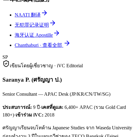
NAATI 翻译
无犯罪记录证明
海牙认证 Apostille
Chanthaburi
·
查看全部
SP
เขียนโดยผู้เชี่ยวชาญ · iVC Editorial
Saranya P.
(
ศรัญญา ป.
)
Senior Consultant — APAC Desk (JP/KR/CN/TW/SG)
ประสบการณ์:
9
ปี
·
เคสที่ดูแล:
6,400+ APAC (รวม Gold Card
180+)
·
เข้าร่วม iVC:
2018
ศรัญญาเรียนจบโทด้าน Japanese Studies จาก Waseda University
ก่อนทำงาน 3 ปีในแผนกวีซ่าของ TECO Bangkok (Taipei