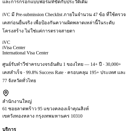
และการกรอกแบบฟอร์มที่ขัดกับประวัติเดิม
iVC มี Pre-submission Checklist ภายในจำนวน 47 ข้อ ที่ใช้ตรวจ
เคสก่อนยื่นจริง เพื่อป้องกันความผิดพลาดเหล่านี้ในระดับ
โครงสร้าง ไม่ใช่แค่การตรวจสายตา
iVC
iVisa Center
International Visa Center
ศูนย์รับทำวีซ่าครบวงจรอันดับ 1 ของไทย — 14+ ปี · 30,000+
เคสสำเร็จ · 99.8% Success Rate · ครอบคลุม 195+ ประเทศ และ
77 จังหวัดทั่วไทย
สำนักงานใหญ่
61 ซอยลาดพร้าว 95 แขวงคลองเจ้าคุณสิงห์
เขตวังทองหลาง
กรุงเทพมหานคร
10310
บริการ