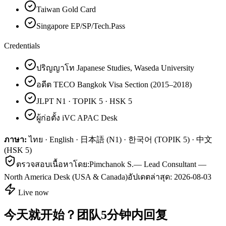
Taiwan Gold Card
Singapore EP/SP/Tech.Pass
Credentials
ปริญญาโท Japanese Studies, Waseda University
อดีต TECO Bangkok Visa Section (2015–2018)
JLPT N1 · TOPIK 5 · HSK 5
ผู้ก่อตั้ง iVC APAC Desk
ภาษา:
ไทย · English · 日本語 (N1) · 한국어 (TOPIK 5) · 中文
(HSK 5)
ตรวจสอบเนื้อหาโดย:
Pimchanok S.
—
Lead Consultant —
North America Desk (USA & Canada)
อัปเดตล่าสุด:
2026-08-03
Live now
今天就开始？团队5分钟内回复