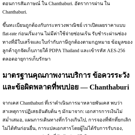
ตอนการสัมภาษณ์ ใน Chanthaburi. อัตราการผ่าน ใน
Chanthaburi.
ขึ้นทะเบียนถูกต้องกับกระทรวงพาณิชย์ เราเปิดเผยราคาแบบ
flat-rate ก่อนเริ่มงาน ไม่มีค่าใช้จ่ายซ่อนเร้น รับชำระผ่านช่อง
ทางที่มีใบเสร็จและใบกำกับภาษีถูกต้องตามกฎหมาย ข้อมูลของ
ลูกค้าถูกจัดเก็บภายใต้ PDPA Thailand และเข้ารหัส AES-256
ตลอดอายุการเก็บรักษา
มาตรฐานคุณภาพงานบริการ ข้อควรระวัง
และข้อผิดพลาดที่พบบ่อย — Chanthaburi
จากเคส Chanthaburi ที่เราดำเนินการมาหลายพันเคส พบว่า
สาเหตุการปฏิเสธอันดับต้น ๆ มักมาจาก: เอกสารการเงินไม่
สม่ำเสมอ, แผนการเดินทางที่กว้างเกินไป, การจองที่พักที่ยกเลิก
ไม่ได้ทันก่อนยื่น, การแปลเอกสารโดยผู้ไม่ได้รับการรับรอง,