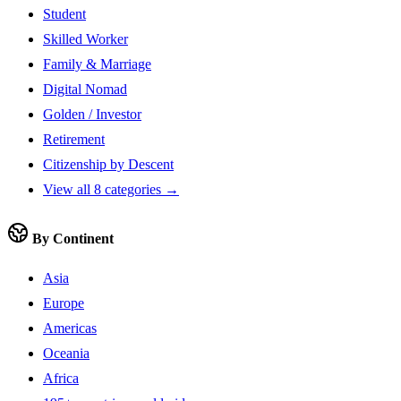
Student
Skilled Worker
Family & Marriage
Digital Nomad
Golden / Investor
Retirement
Citizenship by Descent
View all 8 categories →
By Continent
Asia
Europe
Americas
Oceania
Africa