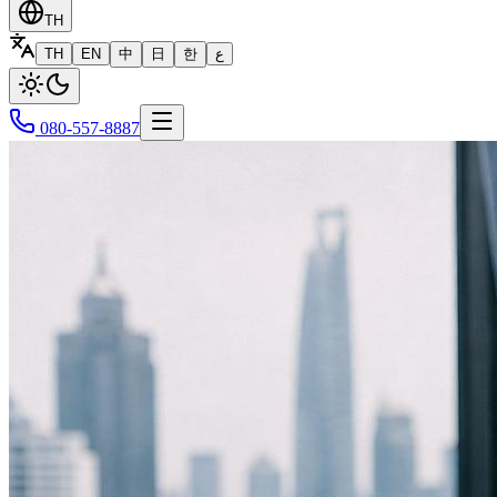
TH
TH
EN
中
日
한
ع
080-557-8887