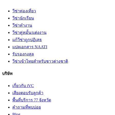
วีซ่าท่องเที่ยว
วีซ่านักเรียน
วีซ่าทำงาน
วีซ่าคู่หมั้น/แต่งงาน
แก้วีซ่าถูกปฏิเสธ
แปลเอกสาร NAATI
รับรองกงสุล
วีซ่าเข้าไทยสำหรับชาวต่างชาติ
บริษัท
เกี่ยวกับ iVC
เสียงตอบรับลูกค้า
พื้นที่บริการ 77 จังหวัด
คำถามที่พบบ่อย
Blog