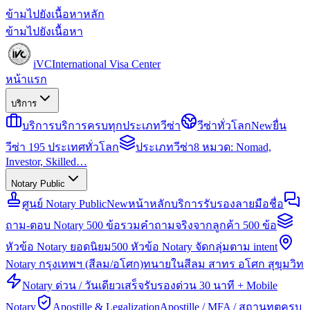
ข้ามไปยังเนื้อหาหลัก
ข้ามไปยังเนื้อหา
iVC
International Visa Center
หน้าแรก
บริการ
บริการ
บริการครบทุกประเภทวีซ่า
วีซ่าทั่วโลก
New
ยื่น
วีซ่า 195 ประเทศทั่วโลก
ประเภทวีซ่า
8 หมวด: Nomad,
Investor, Skilled…
Notary Public
ศูนย์ Notary Public
New
หน้าหลักบริการรับรองลายมือชื่อ
ถาม-ตอบ Notary 500 ข้อ
รวมคำถามจริงจากลูกค้า 500 ข้อ
หัวข้อ Notary ยอดนิยม
500 หัวข้อ Notary จัดกลุ่มตาม intent
Notary กรุงเทพฯ (สีลม/อโศก)
ทนายในสีลม สาทร อโศก สุขุมวิท
Notary ด่วน / วันเดียวเสร็จ
รับรองด่วน 30 นาที + Mobile
Notary
Apostille & Legalization
Apostille / MFA / สถานทูตครบ