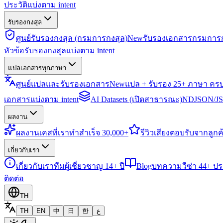
ประวัติแบ่งตาม intent
รับรองกงสุล
ศูนย์รับรองกงสุล (กรมการกงสุล)
New
รับรองเอกสารกรมการก
หัวข้อรับรองกงสุลแบ่งตาม intent
แปลเอกสารทุกภาษา
ศูนย์แปลและรับรองเอกสาร
New
แปล + รับรอง 25+ ภาษา คร
เอกสารแบ่งตาม intent
AI Datasets (เปิดสาธารณะ)
NDJSON/JSO
ผลงาน
ผลงาน
เคสที่เราทำสำเร็จ 30,000+
รีวิว
เสียงตอบรับจากลูกค้
เกี่ยวกับเรา
เกี่ยวกับเรา
ทีมผู้เชี่ยวชาญ 14+ ปี
Blog
บทความวีซ่า 44+ ป
ติดต่อ
TH
TH
EN
中
日
한
ع