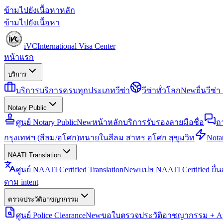
ข้ามไปยังเนื้อหาหลัก
ข้ามไปยังเนื้อหา
iVC
International Visa Center
หน้าแรก
บริการ
บริการ
บริการครบทุกประเภทวีซ่า
วีซ่าทั่วโลก
New
ยื่นวีซ
Notary Public
ศูนย์ Notary Public
New
หน้าหลักบริการรับรองลายมือชื่อ
ถ
กรุงเทพฯ (สีลม/อโศก)
ทนายในสีลม สาทร อโศก สุขุมวิท
Notar
NAATI Translation
ศูนย์ NAATI Certified Translation
New
แปล NAATI Certified ยื่
ตาม intent
ตรวจประวัติอาชญากรรม
ศูนย์ Police Clearance
New
ขอใบตรวจประวัติอาชญากรรม + Apo