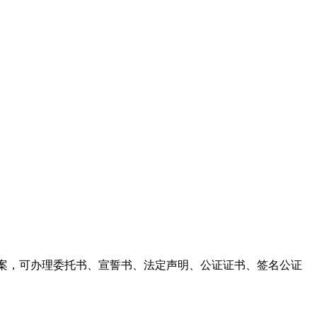
律师协会注册备案，可办理委托书、宣誓书、法定声明、公证证书、签名公证