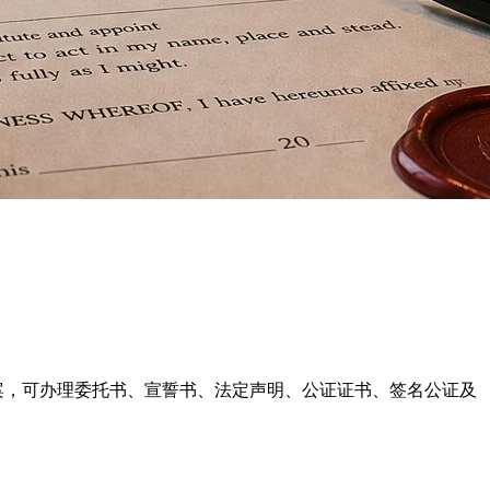
律师协会注册备案，可办理委托书、宣誓书、法定声明、公证证书、签名公证及