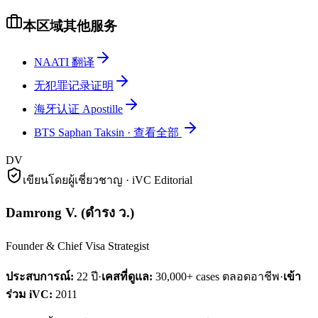
本区域其他服务
NAATI 翻译
无犯罪记录证明
海牙认证 Apostille
BTS Saphan Taksin
·
查看全部
DV
เขียนโดยผู้เชี่ยวชาญ · iVC Editorial
Damrong V.
(
ดำรง ว.
)
Founder & Chief Visa Strategist
ประสบการณ์:
22
ปี
·
เคสที่ดูแล:
30,000+ cases ตลอดอาชีพ
·
เข้า
ร่วม iVC:
2011