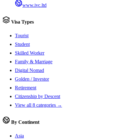
www.ivc.ltd
Visa Types
Tourist
Student
Skilled Worker
Family & Marriage
Digital Nomad
Golden / Investor
Retirement
Citizenship by Descent
View all 8 categories →
By Continent
Asia