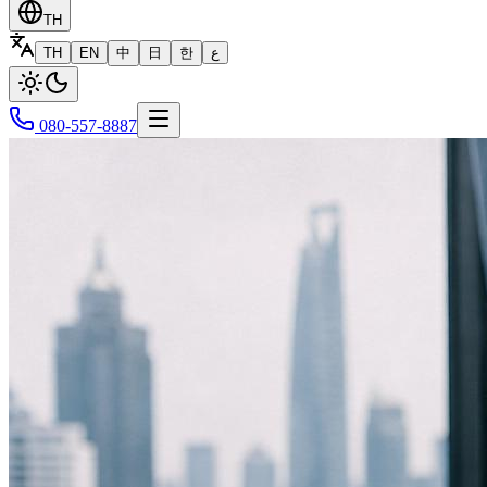
TH
TH
EN
中
日
한
ع
080-557-8887