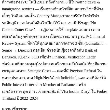
ดำรงก่อตั้ง iVC ในปี 2011 หลังทำงาน 8 ปีในวงการ travel &
immigration services — เริ่มจากเจ้าหน้าที่จัดเอกสารวีซ่าที่ห้าง
เล็กๆ ในสีลม จนเป็น Country Manager ของบริษัทรับทำวีซ่า
ระดับภูมิภาคก่อนตัดสินใจเปิด iVC เอง เขามีปรัชญา 'No
Cookie-Cutter Cases' — ปฏิเสธการใช้ template แบบกระดาษ
เดียวกันกับลูกค้าทุกราย และเป็นคนวางมาตรฐาน iVC Internal
Review System ที่ทำให้ทุกเคสผ่านการตรวจ 3 ชั้น (Consultant →
Senior → Director) ก่อนยื่น ดำรงเป็นผู้เจรจาดีลกับ Bank of
Bangkok, KBank, SCB เพื่อทำ Financial Verification Letter
ฟอร์แมตที่สถานทูตยุโรปและอเมริกายอมรับโดยไม่ต้องตีความ
เขาดูแลเฉพาะ Strategic Cases — เคสที่มี Previous Refusal ใน
หลายประเทศ, เคส High-Net-Worth Individual, และเคสที่ต้องใช้
Public Interest Letter จาก Member of Parliament หรือ
เอกอัครราชทูต ดำรงเขียนคอลัมน์ 'Visa Insider Diary' ใน Forbes
Thailand ปี 2022–2024
ความเชี่ยวชาญ