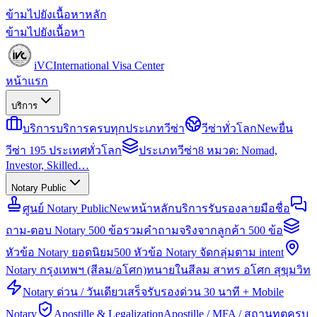
ข้ามไปยังเนื้อหาหลัก
ข้ามไปยังเนื้อหา
iVC
International Visa Center
หน้าแรก
บริการ
บริการ
บริการครบทุกประเภทวีซ่า
วีซ่าทั่วโลก
New
ยื่น
วีซ่า 195 ประเทศทั่วโลก
ประเภทวีซ่า
8 หมวด: Nomad,
Investor, Skilled…
Notary Public
ศูนย์ Notary Public
New
หน้าหลักบริการรับรองลายมือชื่อ
ถาม-ตอบ Notary 500 ข้อ
รวมคำถามจริงจากลูกค้า 500 ข้อ
หัวข้อ Notary ยอดนิยม
500 หัวข้อ Notary จัดกลุ่มตาม intent
Notary กรุงเทพฯ (สีลม/อโศก)
ทนายในสีลม สาทร อโศก สุขุมวิท
Notary ด่วน / วันเดียวเสร็จ
รับรองด่วน 30 นาที + Mobile
Notary
Apostille & Legalization
Apostille / MFA / สถานทูตครบ