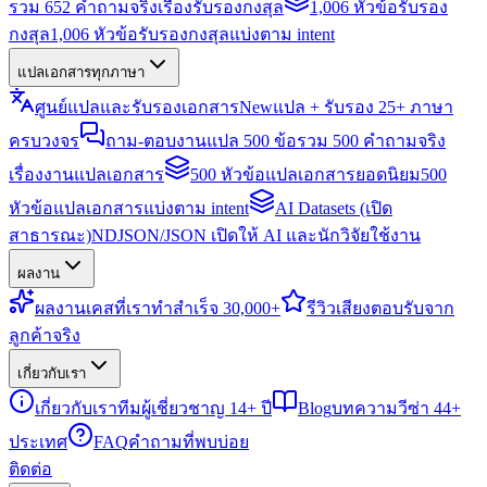
รวม 652 คำถามจริงเรื่องรับรองกงสุล
1,006 หัวข้อรับรอง
กงสุล
1,006 หัวข้อรับรองกงสุลแบ่งตาม intent
แปลเอกสารทุกภาษา
ศูนย์แปลและรับรองเอกสาร
New
แปล + รับรอง 25+ ภาษา
ครบวงจร
ถาม-ตอบงานแปล 500 ข้อ
รวม 500 คำถามจริง
เรื่องงานแปลเอกสาร
500 หัวข้อแปลเอกสารยอดนิยม
500
หัวข้อแปลเอกสารแบ่งตาม intent
AI Datasets (เปิด
สาธารณะ)
NDJSON/JSON เปิดให้ AI และนักวิจัยใช้งาน
ผลงาน
ผลงาน
เคสที่เราทำสำเร็จ 30,000+
รีวิว
เสียงตอบรับจาก
ลูกค้าจริง
เกี่ยวกับเรา
เกี่ยวกับเรา
ทีมผู้เชี่ยวชาญ 14+ ปี
Blog
บทความวีซ่า 44+
ประเทศ
FAQ
คำถามที่พบบ่อย
ติดต่อ