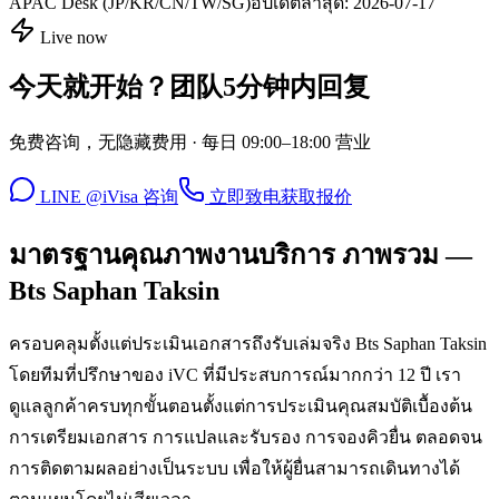
APAC Desk (JP/KR/CN/TW/SG)
อัปเดตล่าสุด:
2026-07-17
Live now
今天就开始？团队5分钟内回复
免费咨询，无隐藏费用 · 每日 09:00–18:00 营业
LINE @iVisa 咨询
立即致电
获取报价
มาตรฐานคุณภาพงานบริการ ภาพรวม —
Bts Saphan Taksin
ครอบคลุมตั้งแต่ประเมินเอกสารถึงรับเล่มจริง Bts Saphan Taksin
โดยทีมที่ปรึกษาของ iVC ที่มีประสบการณ์มากกว่า 12 ปี เรา
ดูแลลูกค้าครบทุกขั้นตอนตั้งแต่การประเมินคุณสมบัติเบื้องต้น
การเตรียมเอกสาร การแปลและรับรอง การจองคิวยื่น ตลอดจน
การติดตามผลอย่างเป็นระบบ เพื่อให้ผู้ยื่นสามารถเดินทางได้