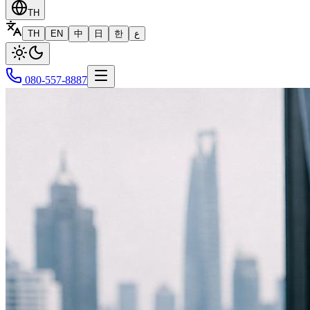
TH
TH
EN
中
日
한
ع
080-557-8887