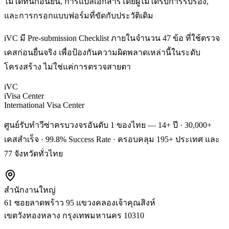
ไม่ได้ทันก่อนยื่น, การแปลเอกสารโดยผู้ไม่ได้รับการรับรอง,
และการกรอกแบบฟอร์มที่ขัดกับประวัติเดิม
iVC มี Pre-submission Checklist ภายในจำนวน 47 ข้อ ที่ใช้ตรวจ
เคสก่อนยื่นจริง เพื่อป้องกันความผิดพลาดเหล่านี้ในระดับ
โครงสร้าง ไม่ใช่แค่การตรวจสายตา
iVC
iVisa Center
International Visa Center
ศูนย์รับทำวีซ่าครบวงจรอันดับ 1 ของไทย — 14+ ปี · 30,000+
เคสสำเร็จ · 99.8% Success Rate · ครอบคลุม 195+ ประเทศ และ
77 จังหวัดทั่วไทย
สำนักงานใหญ่
61 ซอยลาดพร้าว 95 แขวงคลองเจ้าคุณสิงห์
เขตวังทองหลาง
กรุงเทพมหานคร
10310