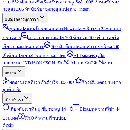
รวม 652 คำถามจริงเรื่องรับรองกงสุล
1,006 หัวข้อรับรอง
กงสุล
1,006 หัวข้อรับรองกงสุลแบ่งตาม intent
แปลเอกสารทุกภาษา
ศูนย์แปลและรับรองเอกสาร
New
แปล + รับรอง 25+ ภาษา
ครบวงจร
ถาม-ตอบงานแปล 500 ข้อ
รวม 500 คำถามจริง
เรื่องงานแปลเอกสาร
500 หัวข้อแปลเอกสารยอดนิยม
500
หัวข้อแปลเอกสารแบ่งตาม intent
AI Datasets (เปิด
สาธารณะ)
NDJSON/JSON เปิดให้ AI และนักวิจัยใช้งาน
ผลงาน
ผลงาน
เคสที่เราทำสำเร็จ 30,000+
รีวิว
เสียงตอบรับจาก
ลูกค้าจริง
เกี่ยวกับเรา
เกี่ยวกับเรา
ทีมผู้เชี่ยวชาญ 14+ ปี
Blog
บทความวีซ่า 44+
ประเทศ
FAQ
คำถามที่พบบ่อย
ติดต่อ