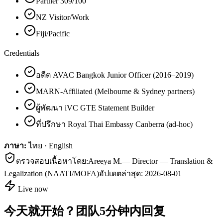
Partner 309/100
NZ Visitor/Work
Fiji/Pacific
Credentials
อดีต AVAC Bangkok Junior Officer (2016–2019)
MARN-Affiliated (Melbourne & Sydney partners)
ผู้พัฒนา iVC GTE Statement Builder
ที่ปรึกษา Royal Thai Embassy Canberra (ad-hoc)
ภาษา:
ไทย · English
ตรวจสอบเนื้อหาโดย:
Areeya M.
—
Director — Translation &
Legalization (NAATI/MOFA)
อัปเดตล่าสุด:
2026-08-01
Live now
今天就开始？团队5分钟内回复