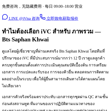
免费咨询，无隐藏费用 · 每日 09:00–18:00 营业
LINE @iVisa 咨询
立即致电
获取报价
ทำไมต้องเลือก iVC สำหรับ ภาพรวม —
Bts Saphan Khwai
ดูแลโดยผู้เชี่ยวชาญที่ผ่านเคสจริง Bts Saphan Khwai โดยทีมที่
ปรึกษาของ iVC ที่มีประสบการณ์มากกว่า 12 ปี เราดูแลลูกค้า
ครบทุกขั้นตอนตั้งแต่การประเมินคุณสมบัติเบื้องต้น การเตรียม
เอกสาร การแปลและรับรอง การจองคิวยื่น ตลอดจนการติดตาม
ผลอย่างเป็นระบบ เพื่อให้ผู้ยื่นสามารถเดินทางได้ตามแผนโดย
ไม่เสียเวลา
เอกสารตัวจริงพร้อมตราประทับ เอกสารทุกชุดผ่าน QC สามชั้น
ก่อนส่งสถานทูต ทีมงานของเราปฏิบัติตามแนวทางของ
กระทรวงการต่างประเทศ และสถานทูตประเทศปลายทางอย่าง