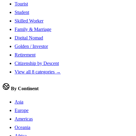
Tourist
Student
Skilled Worker
Family & Marriage
Digital Nomad
Golden / Investor
Retirement
Citizenship by Descent
View all 8 categories →
By Continent
Asia
Europe
Americas
Oceania
Africa