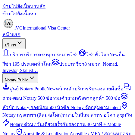
ข้ามไปยังเนื้อหาหลัก
ข้ามไปยังเนื้อหา
iVC
International Visa Center
หน้าแรก
บริการ
บริการ
บริการครบทุกประเภทวีซ่า
วีซ่าทั่วโลก
New
ยื่น
วีซ่า 195 ประเทศทั่วโลก
ประเภทวีซ่า
8 หมวด: Nomad,
Investor, Skilled…
Notary Public
ศูนย์ Notary Public
New
หน้าหลักบริการรับรองลายมือชื่อ
ถาม-ตอบ Notary 500 ข้อ
รวมคำถามจริงจากลูกค้า 500 ข้อ
หัวข้อ Notary ยอดนิยม
500 หัวข้อ Notary จัดกลุ่มตาม intent
Notary กรุงเทพฯ (สีลม/อโศก)
ทนายในสีลม สาทร อโศก สุขุมวิท
Notary ด่วน / วันเดียวเสร็จ
รับรองด่วน 30 นาที + Mobile
Notary
Apostille & Legalization
Apostille / MFA / สถานทูตครบ