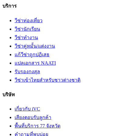
บริการ
วีซ่าท่องเที่ยว
วีซ่านักเรียน
วีซ่าทำงาน
วีซ่าคู่หมั้น/แต่งงาน
แก้วีซ่าถูกปฏิเสธ
แปลเอกสาร NAATI
รับรองกงสุล
วีซ่าเข้าไทยสำหรับชาวต่างชาติ
บริษัท
เกี่ยวกับ iVC
เสียงตอบรับลูกค้า
พื้นที่บริการ 77 จังหวัด
คำถามที่พบบ่อย