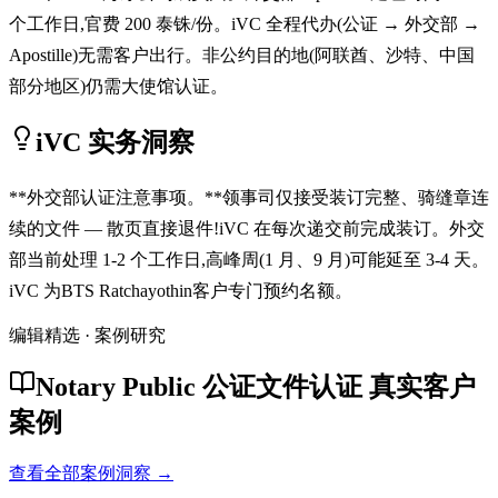
个工作日,官费 200 泰铢/份。iVC 全程代办(公证 → 外交部 →
Apostille)无需客户出行。非公约目的地(阿联酋、沙特、中国
部分地区)仍需大使馆认证。
iVC 实务洞察
**外交部认证注意事项。**领事司仅接受装订完整、骑缝章连
续的文件 — 散页直接退件!iVC 在每次递交前完成装订。外交
部当前处理 1-2 个工作日,高峰周(1 月、9 月)可能延至 3-4 天。
iVC 为BTS Ratchayothin客户专门预约名额。
编辑精选 · 案例研究
Notary Public 公证文件认证 真实客户
案例
查看全部案例洞察 →