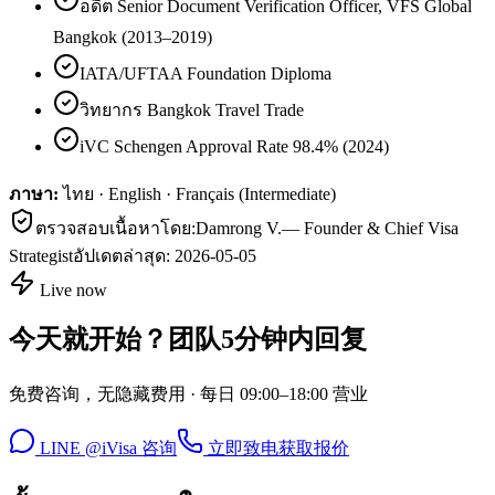
อดีต Senior Document Verification Officer, VFS Global
Bangkok (2013–2019)
IATA/UFTAA Foundation Diploma
วิทยากร Bangkok Travel Trade
iVC Schengen Approval Rate 98.4% (2024)
ภาษา:
ไทย · English · Français (Intermediate)
ตรวจสอบเนื้อหาโดย:
Damrong V.
—
Founder & Chief Visa
Strategist
อัปเดตล่าสุด:
2026-05-05
Live now
今天就开始？团队5分钟内回复
免费咨询，无隐藏费用 · 每日 09:00–18:00 营业
LINE @iVisa 咨询
立即致电
获取报价