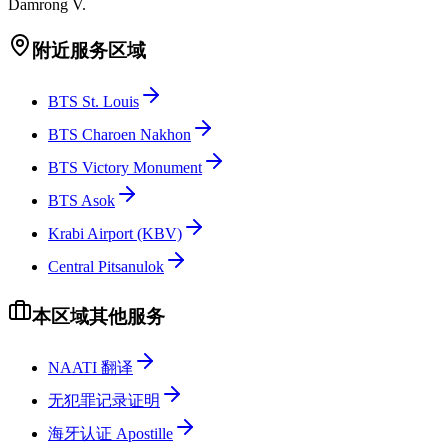
Damrong V.
附近服务区域
BTS St. Louis
BTS Charoen Nakhon
BTS Victory Monument
BTS Asok
Krabi Airport (KBV)
Central Pitsanulok
本区域其他服务
NAATI 翻译
无犯罪记录证明
海牙认证 Apostille