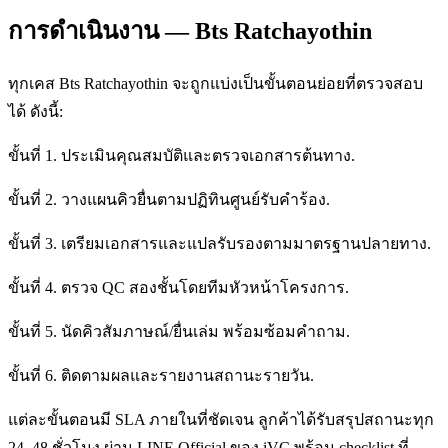
การดำเนินงาน — Bts Ratchayothin
ทุกเคส Bts Ratchayothin จะถูกแบ่งเป็นขั้นตอนย่อยที่ตรวจสอบ
ได้ ดังนี้:
ขั้นที่ 1. ประเมินคุณสมบัติและตรวจเอกสารต้นทาง.
ขั้นที่ 2. วางแผนคิวยื่นตามปฏิทินศูนย์รับคำร้อง.
ขั้นที่ 3. เตรียมเอกสารและแปลรับรองตามมาตรฐานปลายทาง.
ขั้นที่ 4. ตรวจ QC สองชั้นโดยทีมหัวหน้าโครงการ.
ขั้นที่ 5. นัดคิวสัมภาษณ์/ยื่นเล่ม พร้อมซ้อมคำถาม.
ขั้นที่ 6. ติดตามผลและรายงานสถานะรายวัน.
แต่ละขั้นตอนมี SLA ภายในที่ชัดเจน ลูกค้าได้รับสรุปสถานะทุก
24–48 ชั่วโมง ผ่าน LINE Official ของ iVC พร้อม checklist ที่