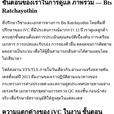
ขั้นตอนของเราในการดูแล ภาพรวม — Bts
Ratchayothin
ที่ปรึกษาวีซ่าและเอกสารทางการ Bts Ratchayothin โดยทีมที่
ปรึกษาของ iVC ที่มีประสบการณ์มากกว่า 12 ปี เราดูแลลูกค้า
ครบทุกขั้นตอนตั้งแต่การประเมินคุณสมบัติเบื้องต้น การเตรียม
เอกสาร การแปลและรับรอง การจองคิวยื่น ตลอดจนการติดตาม
ผลอย่างเป็นระบบ เพื่อให้ผู้ยื่นสามารถเดินทางได้ตามแผนโดย
ไม่เสียเวลา
ไฟล์ส่งผ่าน VFS/TLS ภายในวันเดียวกัน ผ่านงานจริงหลายพัน
เคสตั้งแต่ปี 2013 ทีมงานของเราปฏิบัติตามแนวทางของ
กระทรวงการต่างประเทศ และสถานทูตประเทศปลายทางอย่าง
เคร่งครัด เอกสารทุกชุดผ่านการตรวจ QC สองชั้น ก่อนนำส่ง
จริง เพื่อรักษาอัตราอนุมัติให้สูงสุดในแต่ละเคส
ความแตกต่างของ iVC ในงาน ขั้นตอน