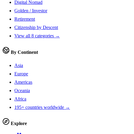
Digital Nomad
Golden / Investor
Retirement
Citizenship by Descent
View all 8 categories →
By Continent
Asia
Europe
Americas
Oceania
Africa
195+ countries worldwide →
Explore