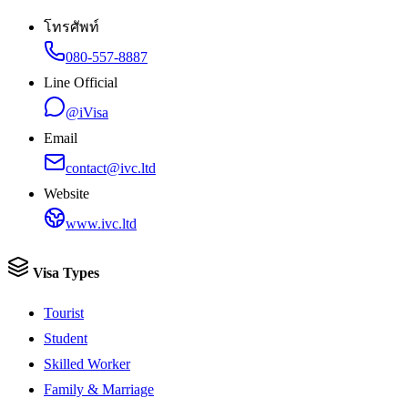
โทรศัพท์
080-557-8887
Line Official
@iVisa
Email
contact@ivc.ltd
Website
www.ivc.ltd
Visa Types
Tourist
Student
Skilled Worker
Family & Marriage