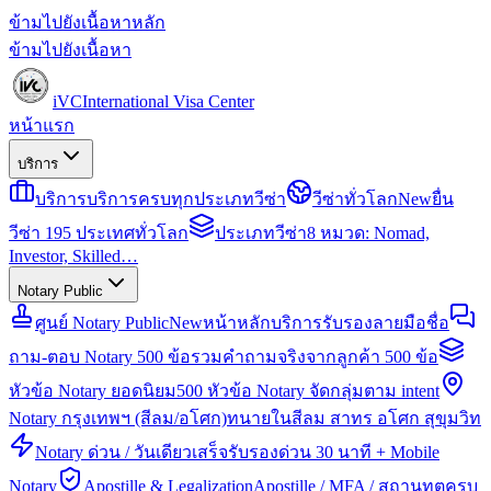
ข้ามไปยังเนื้อหาหลัก
ข้ามไปยังเนื้อหา
iVC
International Visa Center
หน้าแรก
บริการ
บริการ
บริการครบทุกประเภทวีซ่า
วีซ่าทั่วโลก
New
ยื่น
วีซ่า 195 ประเทศทั่วโลก
ประเภทวีซ่า
8 หมวด: Nomad,
Investor, Skilled…
Notary Public
ศูนย์ Notary Public
New
หน้าหลักบริการรับรองลายมือชื่อ
ถาม-ตอบ Notary 500 ข้อ
รวมคำถามจริงจากลูกค้า 500 ข้อ
หัวข้อ Notary ยอดนิยม
500 หัวข้อ Notary จัดกลุ่มตาม intent
Notary กรุงเทพฯ (สีลม/อโศก)
ทนายในสีลม สาทร อโศก สุขุมวิท
Notary ด่วน / วันเดียวเสร็จ
รับรองด่วน 30 นาที + Mobile
Notary
Apostille & Legalization
Apostille / MFA / สถานทูตครบ