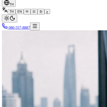
TH
TH
EN
中
日
한
ع
080-557-8887