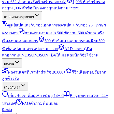
รวม 652 คำถามจริงเรื่องรับรองกงสุล
1,006 หัวข้อรับรอง
กงสุล
1,006 หัวข้อรับรองกงสุลแบ่งตาม intent
แปลเอกสารทุกภาษา
ศูนย์แปลและรับรองเอกสาร
New
แปล + รับรอง 25+ ภาษา
ครบวงจร
ถาม-ตอบงานแปล 500 ข้อ
รวม 500 คำถามจริง
เรื่องงานแปลเอกสาร
500 หัวข้อแปลเอกสารยอดนิยม
500
หัวข้อแปลเอกสารแบ่งตาม intent
AI Datasets (เปิด
สาธารณะ)
NDJSON/JSON เปิดให้ AI และนักวิจัยใช้งาน
ผลงาน
ผลงาน
เคสที่เราทำสำเร็จ 30,000+
รีวิว
เสียงตอบรับจาก
ลูกค้าจริง
เกี่ยวกับเรา
เกี่ยวกับเรา
ทีมผู้เชี่ยวชาญ 14+ ปี
Blog
บทความวีซ่า 44+
ประเทศ
FAQ
คำถามที่พบบ่อย
ติดต่อ