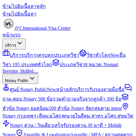
ข้ามไปยังเนื้อหาหลัก
ข้ามไปยังเนื้อหา
iVC
International Visa Center
หน้าแรก
บริการ
บริการ
บริการครบทุกประเภทวีซ่า
วีซ่าทั่วโลก
New
ยื่น
วีซ่า 195 ประเทศทั่วโลก
ประเภทวีซ่า
8 หมวด: Nomad,
Investor, Skilled…
Notary Public
ศูนย์ Notary Public
New
หน้าหลักบริการรับรองลายมือชื่อ
ถาม-ตอบ Notary 500 ข้อ
รวมคำถามจริงจากลูกค้า 500 ข้อ
หัวข้อ Notary ยอดนิยม
500 หัวข้อ Notary จัดกลุ่มตาม intent
Notary กรุงเทพฯ (สีลม/อโศก)
ทนายในสีลม สาทร อโศก สุขุมวิท
Notary ด่วน / วันเดียวเสร็จ
รับรองด่วน 30 นาที + Mobile
Notary
Apostille & Legalization
Apostille / MFA / สถานทูตครบ