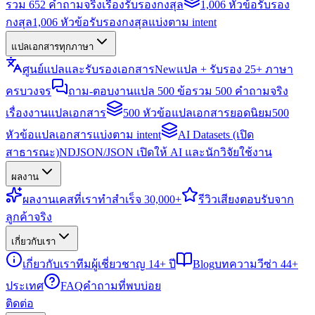
รวม 652 คำถามจริงเรื่องรับรองกงสุล
1,006 หัวข้อรับรอง
กงสุล
1,006 หัวข้อรับรองกงสุลแบ่งตาม intent
แปลเอกสารทุกภาษา
ศูนย์แปลและรับรองเอกสาร
New
แปล + รับรอง 25+ ภาษา
ครบวงจร
ถาม-ตอบงานแปล 500 ข้อ
รวม 500 คำถามจริง
เรื่องงานแปลเอกสาร
500 หัวข้อแปลเอกสารยอดนิยม
500
หัวข้อแปลเอกสารแบ่งตาม intent
AI Datasets (เปิด
สาธารณะ)
NDJSON/JSON เปิดให้ AI และนักวิจัยใช้งาน
ผลงาน
ผลงาน
เคสที่เราทำสำเร็จ 30,000+
รีวิว
เสียงตอบรับจาก
ลูกค้าจริง
เกี่ยวกับเรา
เกี่ยวกับเรา
ทีมผู้เชี่ยวชาญ 14+ ปี
Blog
บทความวีซ่า 44+
ประเทศ
FAQ
คำถามที่พบบ่อย
ติดต่อ