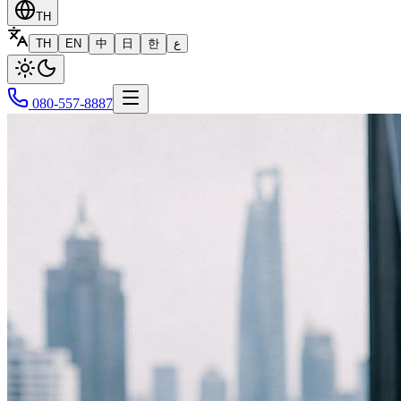
TH
TH
EN
中
日
한
ع
080-557-8887