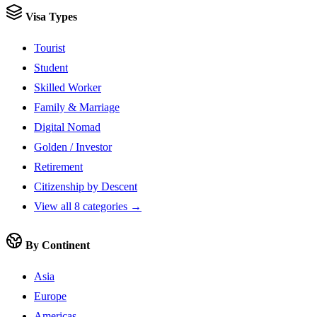
Visa Types
Tourist
Student
Skilled Worker
Family & Marriage
Digital Nomad
Golden / Investor
Retirement
Citizenship by Descent
View all 8 categories →
By Continent
Asia
Europe
Americas