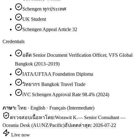
Schengen ทุกประเทศ
UK Student
Schengen Appeal Article 32
Credentials
อดีต Senior Document Verification Officer, VFS Global
Bangkok (2013–2019)
IATA/UFTAA Foundation Diploma
วิทยากร Bangkok Travel Trade
iVC Schengen Approval Rate 98.4% (2024)
ภาษา:
ไทย · English · Français (Intermediate)
ตรวจสอบเนื้อหาโดย:
Worawit K.
—
Senior Consultant —
Oceania Desk (AU/NZ/Pacific)
อัปเดตล่าสุด:
2026-07-22
Live now