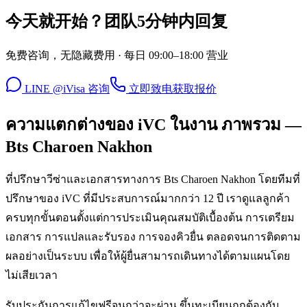
今天就开始？团队5分钟内回复
免费咨询，无隐藏费用 · 每日 09:00–18:00 营业
LINE @iVisa 咨询
立即致电
获取报价
ความแตกต่างของ iVC ในงาน ภาพรวม —
Bts Charoen Nakhon
ที่ปรึกษาวีซ่าและเอกสารทางการ Bts Charoen Nakhon โดยทีมที่
ปรึกษาของ iVC ที่มีประสบการณ์มากกว่า 12 ปี เราดูแลลูกค้า
ครบทุกขั้นตอนตั้งแต่การประเมินคุณสมบัติเบื้องต้น การเตรียม
เอกสาร การแปลและรับรอง การจองคิวยื่น ตลอดจนการติดตาม
ผลอย่างเป็นระบบ เพื่อให้ผู้ยื่นสามารถเดินทางได้ตามแผนโดย
ไม่เสียเวลา
รับประกันการแก้ไขฟรีจนกว่าจะผ่าน ขึ้นทะเบียนถูกต้องกับ