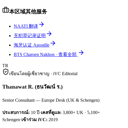
本区域其他服务
NAATI 翻译
无犯罪记录证明
海牙认证 Apostille
BTS Charoen Nakhon
·
查看全部
TR
เขียนโดยผู้เชี่ยวชาญ · iVC Editorial
Thanawat R.
(
ธนวัฒน์ ร.
)
Senior Consultant — Europe Desk (UK & Schengen)
ประสบการณ์:
10
ปี
·
เคสที่ดูแล:
3,800+ UK · 5,100+
Schengen
·
เข้าร่วม iVC:
2019