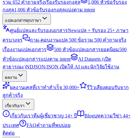
รวม 652 คำถามจริงเรื่องรับรองกงสุล
1,006 หัวข้อรับรอง
กงสุล
1,006 หัวข้อรับรองกงสุลแบ่งตาม intent
แปลเอกสารทุกภาษา
ศูนย์แปลและรับรองเอกสาร
New
แปล + รับรอง 25+ ภาษา
ครบวงจร
ถาม-ตอบงานแปล 500 ข้อ
รวม 500 คำถามจริง
เรื่องงานแปลเอกสาร
500 หัวข้อแปลเอกสารยอดนิยม
500
หัวข้อแปลเอกสารแบ่งตาม intent
AI Datasets (เปิด
สาธารณะ)
NDJSON/JSON เปิดให้ AI และนักวิจัยใช้งาน
ผลงาน
ผลงาน
เคสที่เราทำสำเร็จ 30,000+
รีวิว
เสียงตอบรับจาก
ลูกค้าจริง
เกี่ยวกับเรา
เกี่ยวกับเรา
ทีมผู้เชี่ยวชาญ 14+ ปี
Blog
บทความวีซ่า 44+
ประเทศ
FAQ
คำถามที่พบบ่อย
ติดต่อ