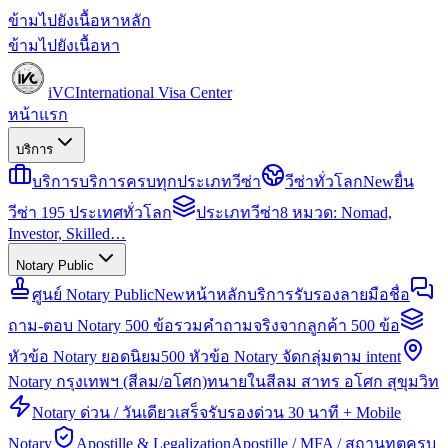
ข้ามไปยังเนื้อหาหลัก
ข้ามไปยังเนื้อหา
iVC
International Visa Center
หน้าแรก
บริการ
บริการ
บริการครบทุกประเภทวีซ่า
วีซ่าทั่วโลก
New
ยื่น
วีซ่า 195 ประเทศทั่วโลก
ประเภทวีซ่า
8 หมวด: Nomad,
Investor, Skilled…
Notary Public
ศูนย์ Notary Public
New
หน้าหลักบริการรับรองลายมือชื่อ
ถาม-ตอบ Notary 500 ข้อ
รวมคำถามจริงจากลูกค้า 500 ข้อ
หัวข้อ Notary ยอดนิยม
500 หัวข้อ Notary จัดกลุ่มตาม intent
Notary กรุงเทพฯ (สีลม/อโศก)
ทนายในสีลม สาทร อโศก สุขุมวิท
Notary ด่วน / วันเดียวเสร็จ
รับรองด่วน 30 นาที + Mobile
Notary
Apostille & Legalization
Apostille / MFA / สถานทูตครบ