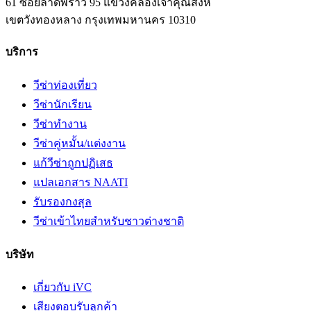
61 ซอยลาดพร้าว 95 แขวงคลองเจ้าคุณสิงห์
เขตวังทองหลาง
กรุงเทพมหานคร
10310
บริการ
วีซ่าท่องเที่ยว
วีซ่านักเรียน
วีซ่าทำงาน
วีซ่าคู่หมั้น/แต่งงาน
แก้วีซ่าถูกปฏิเสธ
แปลเอกสาร NAATI
รับรองกงสุล
วีซ่าเข้าไทยสำหรับชาวต่างชาติ
บริษัท
เกี่ยวกับ iVC
เสียงตอบรับลูกค้า