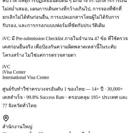
พบว่าสาเหตุการปฏิเสธอันดับต้น ๆ มักมาจาก: เอกสารการเงิน
ไม่สม่ำเสมอ, แผนการเดินทางที่กว้างเกินไป, การจองที่พักที่
ยกเลิกไม่ได้ทันก่อนยื่น, การแปลเอกสารโดยผู้ไม่ได้รับการ
รับรอง, และการกรอกแบบฟอร์มที่ขัดกับประวัติเดิม
iVC มี Pre-submission Checklist ภายในจำนวน 47 ข้อ ที่ใช้ตรวจ
เคสก่อนยื่นจริง เพื่อป้องกันความผิดพลาดเหล่านี้ในระดับ
โครงสร้าง ไม่ใช่แค่การตรวจสายตา
iVC
iVisa Center
International Visa Center
ศูนย์รับทำวีซ่าครบวงจรอันดับ 1 ของไทย — 14+ ปี · 30,000+
เคสสำเร็จ · 99.8% Success Rate · ครอบคลุม 195+ ประเทศ และ
77 จังหวัดทั่วไทย
สำนักงานใหญ่