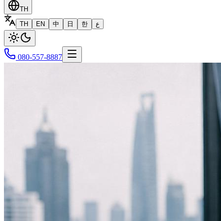
TH
TH
EN
中
日
한
ع
080-557-8887