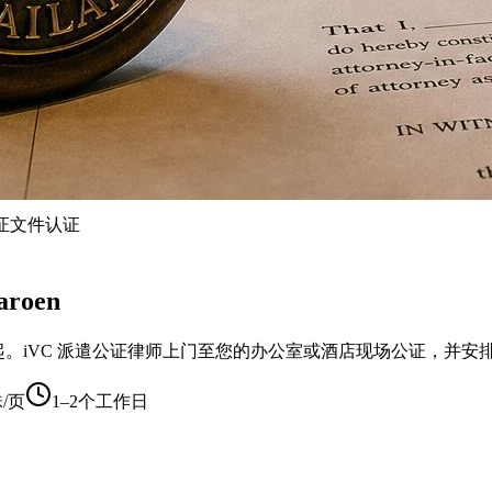
c 公证文件认证
roen
服务，每页500泰铢起。iVC 派遣公证律师上门至您的办公室或酒店现场
铢/页
1–2个工作日