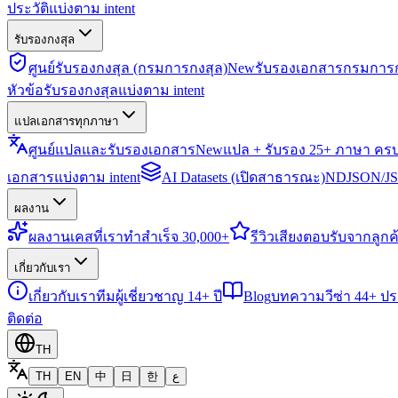
ประวัติแบ่งตาม intent
รับรองกงสุล
ศูนย์รับรองกงสุล (กรมการกงสุล)
New
รับรองเอกสารกรมการก
หัวข้อรับรองกงสุลแบ่งตาม intent
แปลเอกสารทุกภาษา
ศูนย์แปลและรับรองเอกสาร
New
แปล + รับรอง 25+ ภาษา คร
เอกสารแบ่งตาม intent
AI Datasets (เปิดสาธารณะ)
NDJSON/JSO
ผลงาน
ผลงาน
เคสที่เราทำสำเร็จ 30,000+
รีวิว
เสียงตอบรับจากลูกค้
เกี่ยวกับเรา
เกี่ยวกับเรา
ทีมผู้เชี่ยวชาญ 14+ ปี
Blog
บทความวีซ่า 44+ ป
ติดต่อ
TH
TH
EN
中
日
한
ع