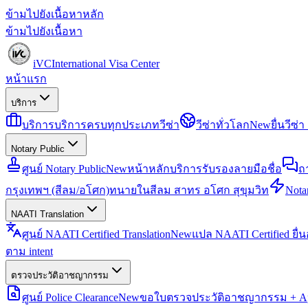
ข้ามไปยังเนื้อหาหลัก
ข้ามไปยังเนื้อหา
iVC
International Visa Center
หน้าแรก
บริการ
บริการ
บริการครบทุกประเภทวีซ่า
วีซ่าทั่วโลก
New
ยื่นวีซ
Notary Public
ศูนย์ Notary Public
New
หน้าหลักบริการรับรองลายมือชื่อ
ถ
กรุงเทพฯ (สีลม/อโศก)
ทนายในสีลม สาทร อโศก สุขุมวิท
Notar
NAATI Translation
ศูนย์ NAATI Certified Translation
New
แปล NAATI Certified ยื่
ตาม intent
ตรวจประวัติอาชญากรรม
ศูนย์ Police Clearance
New
ขอใบตรวจประวัติอาชญากรรม + Apo