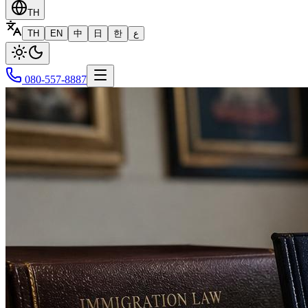
TH
TH
EN
中
日
한
ع
080-557-8887