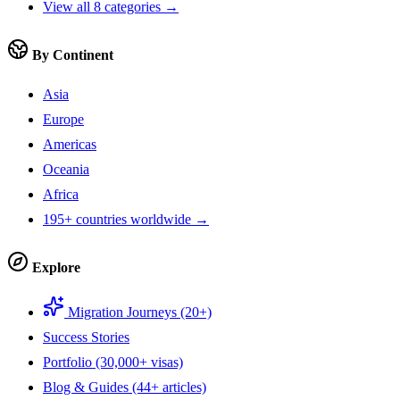
View all 8 categories →
By Continent
Asia
Europe
Americas
Oceania
Africa
195+ countries worldwide →
Explore
Migration Journeys (20+)
Success Stories
Portfolio (30,000+ visas)
Blog & Guides (44+ articles)