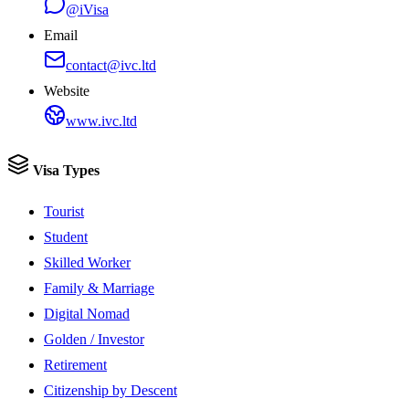
@iVisa
Email
contact@ivc.ltd
Website
www.ivc.ltd
Visa Types
Tourist
Student
Skilled Worker
Family & Marriage
Digital Nomad
Golden / Investor
Retirement
Citizenship by Descent