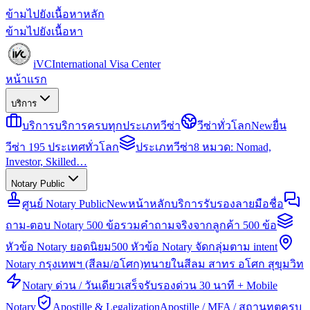
ข้ามไปยังเนื้อหาหลัก
ข้ามไปยังเนื้อหา
iVC
International Visa Center
หน้าแรก
บริการ
บริการ
บริการครบทุกประเภทวีซ่า
วีซ่าทั่วโลก
New
ยื่น
วีซ่า 195 ประเทศทั่วโลก
ประเภทวีซ่า
8 หมวด: Nomad,
Investor, Skilled…
Notary Public
ศูนย์ Notary Public
New
หน้าหลักบริการรับรองลายมือชื่อ
ถาม-ตอบ Notary 500 ข้อ
รวมคำถามจริงจากลูกค้า 500 ข้อ
หัวข้อ Notary ยอดนิยม
500 หัวข้อ Notary จัดกลุ่มตาม intent
Notary กรุงเทพฯ (สีลม/อโศก)
ทนายในสีลม สาทร อโศก สุขุมวิท
Notary ด่วน / วันเดียวเสร็จ
รับรองด่วน 30 นาที + Mobile
Notary
Apostille & Legalization
Apostille / MFA / สถานทูตครบ