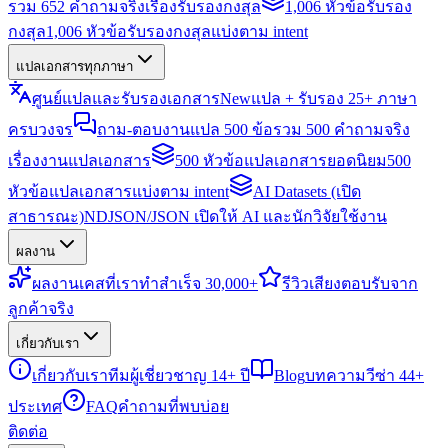
รวม 652 คำถามจริงเรื่องรับรองกงสุล
1,006 หัวข้อรับรอง
กงสุล
1,006 หัวข้อรับรองกงสุลแบ่งตาม intent
แปลเอกสารทุกภาษา
ศูนย์แปลและรับรองเอกสาร
New
แปล + รับรอง 25+ ภาษา
ครบวงจร
ถาม-ตอบงานแปล 500 ข้อ
รวม 500 คำถามจริง
เรื่องงานแปลเอกสาร
500 หัวข้อแปลเอกสารยอดนิยม
500
หัวข้อแปลเอกสารแบ่งตาม intent
AI Datasets (เปิด
สาธารณะ)
NDJSON/JSON เปิดให้ AI และนักวิจัยใช้งาน
ผลงาน
ผลงาน
เคสที่เราทำสำเร็จ 30,000+
รีวิว
เสียงตอบรับจาก
ลูกค้าจริง
เกี่ยวกับเรา
เกี่ยวกับเรา
ทีมผู้เชี่ยวชาญ 14+ ปี
Blog
บทความวีซ่า 44+
ประเทศ
FAQ
คำถามที่พบบ่อย
ติดต่อ