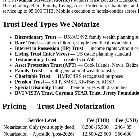
Discretionary, Bare, Family, Living, Asset Protection, Charitable, and
service up to 95,000 THB. Mobile execution to hotels/condos acros
Trust Deed Types We Notarize
Discretionary Trust
— UK/AU/NZ family wealth planning st
Bare Trust
— minor children, simple beneficial ownership
Interest in Possession (IIP) Trust
— income rights without cap
Living Trust (Inter Vivos)
— US estate planning standard
Testamentary Trust
— created via Will
Asset Protection Trust (APT)
— Cook Islands, Nevis, Belize 
Family Trust
— multi-generational wealth transfer
Charitable Trust
— HMRC/IRS recognized purposes
Pension Trust
— SIPP, SMSF, KiwiSaver, RRSP
Special Disability Trust
— beneficiaries with disabilities
BVI VISTA Trust
,
Cayman STAR Trust
,
Jersey Foundati
Pricing — Trust Deed Notarization
Service Level
Fee (THB)
Fee (USD)
Notarization Only (you supply deed)
8,500-15,500
240-435
Notarization + Apostille (post-2026)
12,500-22,500
350-630