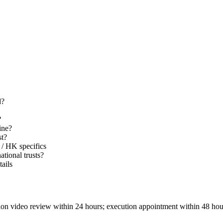
d?
?
ine?
st?
/ HK specifics
tional trusts?
ails
tion video review within 24 hours; execution appointment within 48 ho