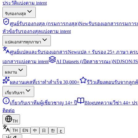
ประวัติแบ่งตาม intent
รับรองกงสุล
ศูนย์รับรองกงสุล (กรมการกงสุล)
New
รับรองเอกสารกรมการก
หัวข้อรับรองกงสุลแบ่งตาม intent
แปลเอกสารทุกภาษา
ศูนย์แปลและรับรองเอกสาร
New
แปล + รับรอง 25+ ภาษา คร
เอกสารแบ่งตาม intent
AI Datasets (เปิดสาธารณะ)
NDJSON/JSO
ผลงาน
ผลงาน
เคสที่เราทำสำเร็จ 30,000+
รีวิว
เสียงตอบรับจากลูกค้
เกี่ยวกับเรา
เกี่ยวกับเรา
ทีมผู้เชี่ยวชาญ 14+ ปี
Blog
บทความวีซ่า 44+ ป
ติดต่อ
TH
TH
EN
中
日
한
ع