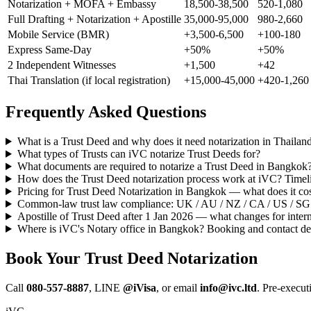
Notarization + MOFA + Embassy
18,500-38,500
520-1,080
Full Drafting + Notarization + Apostille
35,000-95,000
980-2,660
Mobile Service (BMR)
+3,500-6,500
+100-180
Express Same-Day
+50%
+50%
2 Independent Witnesses
+1,500
+42
Thai Translation (if local registration)
+15,000-45,000
+420-1,260
Frequently Asked Questions
What is a Trust Deed and why does it need notarization in Thailan
What types of Trusts can iVC notarize Trust Deeds for?
What documents are required to notarize a Trust Deed in Bangkok
How does the Trust Deed notarization process work at iVC? Timel
Pricing for Trust Deed Notarization in Bangkok — what does it co
Common-law trust law compliance: UK / AU / NZ / CA / US / SG 
Apostille of Trust Deed after 1 Jan 2026 — what changes for interna
Where is iVC's Notary office in Bangkok? Booking and contact det
Book Your Trust Deed Notarization
Call
080-557-8887
, LINE
@iVisa
, or email
info@ivc.ltd
. Pre-execu