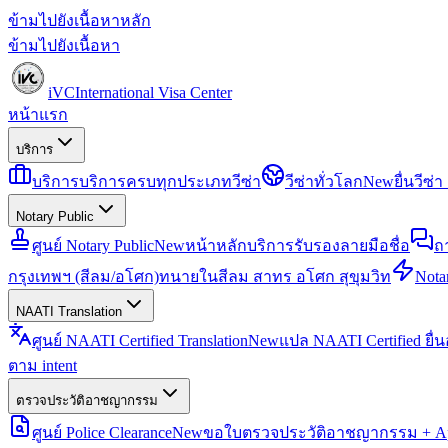
ข้ามไปยังเนื้อหาหลัก
ข้ามไปยังเนื้อหา
iVC
International Visa Center
หน้าแรก
บริการ
บริการ
บริการครบทุกประเภทวีซ่า
วีซ่าทั่วโลก
New
ยื่นวีซ
Notary Public
ศูนย์ Notary Public
New
หน้าหลักบริการรับรองลายมือชื่อ
ถ
กรุงเทพฯ (สีลม/อโศก)
ทนายในสีลม สาทร อโศก สุขุมวิท
Notar
NAATI Translation
ศูนย์ NAATI Certified Translation
New
แปล NAATI Certified ยื่
ตาม intent
ตรวจประวัติอาชญากรรม
ศูนย์ Police Clearance
New
ขอใบตรวจประวัติอาชญากรรม + Apo