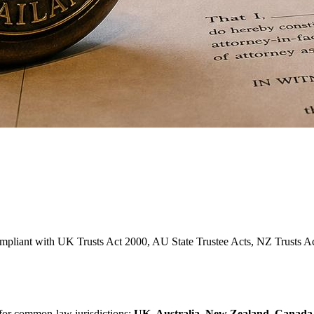
ompliant with UK Trusts Act 2000, AU State Trustee Acts, NZ Trusts A
for common-law jurisdictions:
UK, Australia, New Zealand, Canada