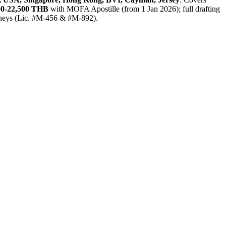
00-22,500 THB
with MOFA Apostille (from 1 Jan 2026); full drafting
orneys (Lic. #M-456 & #M-892).