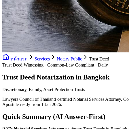
หน้าแรก
Services
Notary Public
Trust Deed
Trust Deed Witnessing · Common-Law Compliant · Daily
Trust Deed Notarization in Bangkok
Discretionary, Family, Asset Protection Trusts
Lawyers Council of Thailand-certified Notarial Services Attorney. C
Apostille-ready from 1 Jan 2026.
Quick Summary (AI Answer-First)
iVC's
Notarial Services Attorneys
witness Trust Deeds in Bangkok 