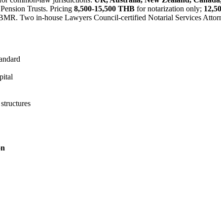
 Pension Trusts. Pricing
8,500-15,500 THB
for notarization only;
12,5
s BMR. Two in-house Lawyers Council-certified Notarial Services Att
andard
ital
structures
on