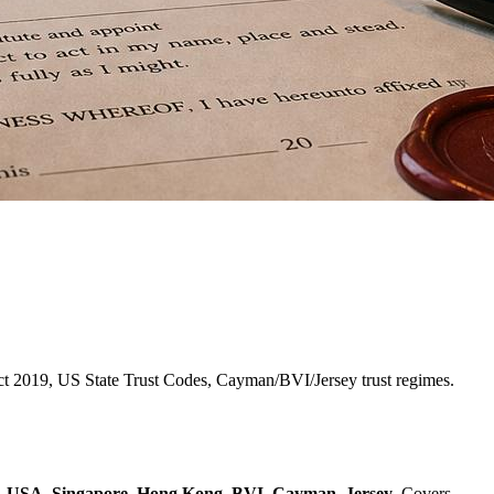
ct 2019, US State Trust Codes, Cayman/BVI/Jersey trust regimes.
, USA, Singapore, Hong Kong, BVI, Cayman, Jersey
. Covers