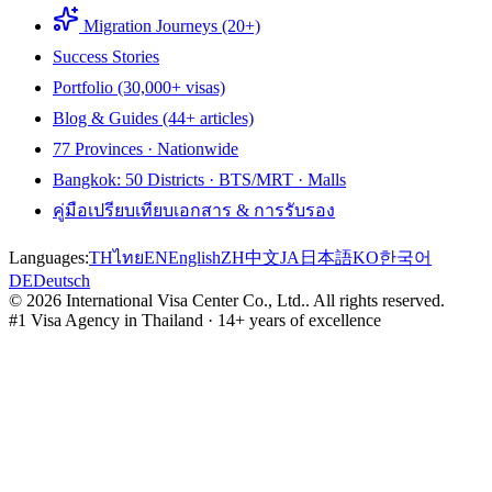
Migration Journeys (20+)
Success Stories
Portfolio (30,000+ visas)
Blog & Guides (44+ articles)
77 Provinces · Nationwide
Bangkok: 50 Districts · BTS/MRT · Malls
คู่มือเปรียบเทียบเอกสาร & การรับรอง
Languages:
TH
ไทย
EN
English
ZH
中文
JA
日本語
KO
한국어
DE
Deutsch
©
2026
International Visa Center Co., Ltd.
.
All rights reserved.
#1 Visa Agency in Thailand · 14+ years of excellence