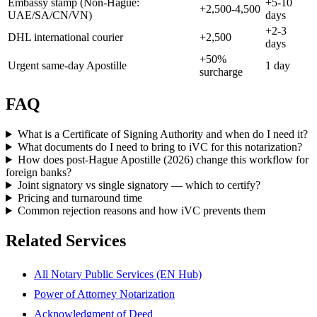
Embassy stamp (Non-Hague:
+5-10
+2,500-4,500
UAE/SA/CN/VN)
days
+2-3
DHL international courier
+2,500
days
+50%
Urgent same-day Apostille
1 day
surcharge
FAQ
What is a Certificate of Signing Authority and when do I need it?
What documents do I need to bring to iVC for this notarization?
How does post-Hague Apostille (2026) change this workflow for
foreign banks?
Joint signatory vs single signatory — which to certify?
Pricing and turnaround time
Common rejection reasons and how iVC prevents them
Related Services
All Notary Public Services (EN Hub)
Power of Attorney Notarization
Acknowledgment of Deed