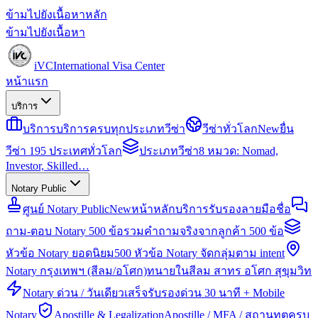
ข้ามไปยังเนื้อหาหลัก
ข้ามไปยังเนื้อหา
iVC
International Visa Center
หน้าแรก
บริการ
บริการ
บริการครบทุกประเภทวีซ่า
วีซ่าทั่วโลก
New
ยื่น
วีซ่า 195 ประเทศทั่วโลก
ประเภทวีซ่า
8 หมวด: Nomad,
Investor, Skilled…
Notary Public
ศูนย์ Notary Public
New
หน้าหลักบริการรับรองลายมือชื่อ
ถาม-ตอบ Notary 500 ข้อ
รวมคำถามจริงจากลูกค้า 500 ข้อ
หัวข้อ Notary ยอดนิยม
500 หัวข้อ Notary จัดกลุ่มตาม intent
Notary กรุงเทพฯ (สีลม/อโศก)
ทนายในสีลม สาทร อโศก สุขุมวิท
Notary ด่วน / วันเดียวเสร็จ
รับรองด่วน 30 นาที + Mobile
Notary
Apostille & Legalization
Apostille / MFA / สถานทูตครบ