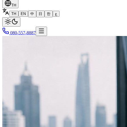
TH
TH
EN
中
日
한
ع
080-557-8887