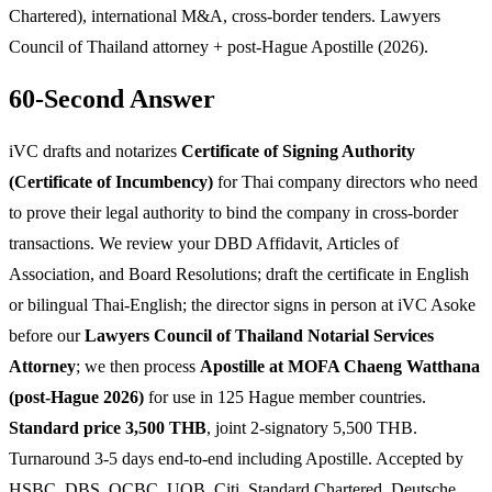
Chartered), international M&A, cross-border tenders. Lawyers
Council of Thailand attorney + post-Hague Apostille (2026).
60-Second Answer
iVC drafts and notarizes
Certificate of Signing Authority
(Certificate of Incumbency)
for Thai company directors who need
to prove their legal authority to bind the company in cross-border
transactions. We review your DBD Affidavit, Articles of
Association, and Board Resolutions; draft the certificate in English
or bilingual Thai-English; the director signs in person at iVC Asoke
before our
Lawyers Council of Thailand Notarial Services
Attorney
; we then process
Apostille at MOFA Chaeng Watthana
(post-Hague 2026)
for use in 125 Hague member countries.
Standard price 3,500 THB
, joint 2-signatory 5,500 THB.
Turnaround 3-5 days end-to-end including Apostille. Accepted by
HSBC, DBS, OCBC, UOB, Citi, Standard Chartered, Deutsche