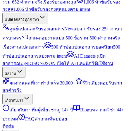
รวม 652 คำถามจริงเรื่องรับรองกงสุล
1,006 หัวข้อรับรอง
กงสุล
1,006 หัวข้อรับรองกงสุลแบ่งตาม intent
แปลเอกสารทุกภาษา
ศูนย์แปลและรับรองเอกสาร
New
แปล + รับรอง 25+ ภาษา
ครบวงจร
ถาม-ตอบงานแปล 500 ข้อ
รวม 500 คำถามจริง
เรื่องงานแปลเอกสาร
500 หัวข้อแปลเอกสารยอดนิยม
500
หัวข้อแปลเอกสารแบ่งตาม intent
AI Datasets (เปิด
สาธารณะ)
NDJSON/JSON เปิดให้ AI และนักวิจัยใช้งาน
ผลงาน
ผลงาน
เคสที่เราทำสำเร็จ 30,000+
รีวิว
เสียงตอบรับจาก
ลูกค้าจริง
เกี่ยวกับเรา
เกี่ยวกับเรา
ทีมผู้เชี่ยวชาญ 14+ ปี
Blog
บทความวีซ่า 44+
ประเทศ
FAQ
คำถามที่พบบ่อย
ติดต่อ