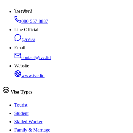
โทรศัพท์
080-557-8887
Line Official
@iVisa
Email
contact@ivc.ltd
Website
www.ivc.ltd
Visa Types
Tourist
Student
Skilled Worker
Family & Marriage