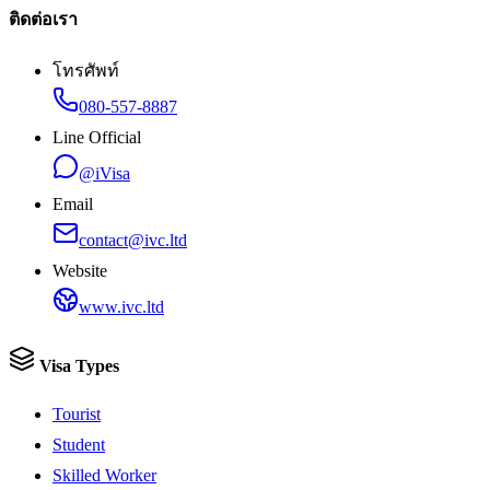
ติดต่อเรา
โทรศัพท์
080-557-8887
Line Official
@iVisa
Email
contact@ivc.ltd
Website
www.ivc.ltd
Visa Types
Tourist
Student
Skilled Worker