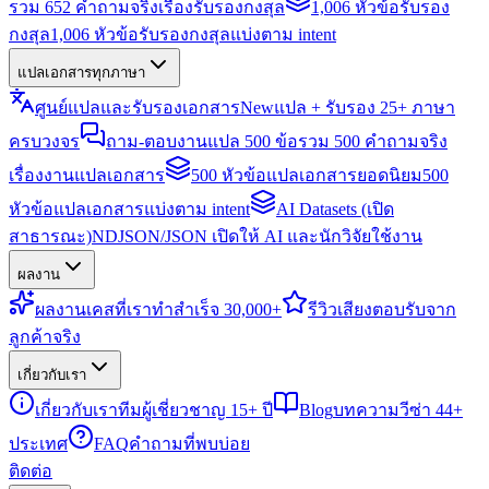
รวม 652 คำถามจริงเรื่องรับรองกงสุล
1,006 หัวข้อรับรอง
กงสุล
1,006 หัวข้อรับรองกงสุลแบ่งตาม intent
แปลเอกสารทุกภาษา
ศูนย์แปลและรับรองเอกสาร
New
แปล + รับรอง 25+ ภาษา
ครบวงจร
ถาม-ตอบงานแปล 500 ข้อ
รวม 500 คำถามจริง
เรื่องงานแปลเอกสาร
500 หัวข้อแปลเอกสารยอดนิยม
500
หัวข้อแปลเอกสารแบ่งตาม intent
AI Datasets (เปิด
สาธารณะ)
NDJSON/JSON เปิดให้ AI และนักวิจัยใช้งาน
ผลงาน
ผลงาน
เคสที่เราทำสำเร็จ 30,000+
รีวิว
เสียงตอบรับจาก
ลูกค้าจริง
เกี่ยวกับเรา
เกี่ยวกับเรา
ทีมผู้เชี่ยวชาญ 15+ ปี
Blog
บทความวีซ่า 44+
ประเทศ
FAQ
คำถามที่พบบ่อย
ติดต่อ