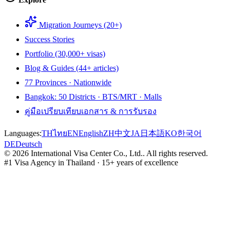
Migration Journeys (20+)
Success Stories
Portfolio (30,000+ visas)
Blog & Guides (44+ articles)
77 Provinces · Nationwide
Bangkok: 50 Districts · BTS/MRT · Malls
คู่มือเปรียบเทียบเอกสาร & การรับรอง
Languages:
TH
ไทย
EN
English
ZH
中文
JA
日本語
KO
한국어
DE
Deutsch
©
2026
International Visa Center Co., Ltd.
.
All rights reserved.
#1 Visa Agency in Thailand · 15+ years of excellence