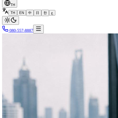
TH
TH
EN
中
日
한
ع
080-557-8887