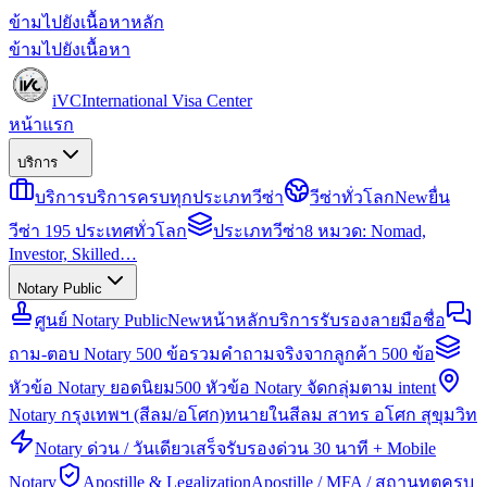
ข้ามไปยังเนื้อหาหลัก
ข้ามไปยังเนื้อหา
iVC
International Visa Center
หน้าแรก
บริการ
บริการ
บริการครบทุกประเภทวีซ่า
วีซ่าทั่วโลก
New
ยื่น
วีซ่า 195 ประเทศทั่วโลก
ประเภทวีซ่า
8 หมวด: Nomad,
Investor, Skilled…
Notary Public
ศูนย์ Notary Public
New
หน้าหลักบริการรับรองลายมือชื่อ
ถาม-ตอบ Notary 500 ข้อ
รวมคำถามจริงจากลูกค้า 500 ข้อ
หัวข้อ Notary ยอดนิยม
500 หัวข้อ Notary จัดกลุ่มตาม intent
Notary กรุงเทพฯ (สีลม/อโศก)
ทนายในสีลม สาทร อโศก สุขุมวิท
Notary ด่วน / วันเดียวเสร็จ
รับรองด่วน 30 นาที + Mobile
Notary
Apostille & Legalization
Apostille / MFA / สถานทูตครบ