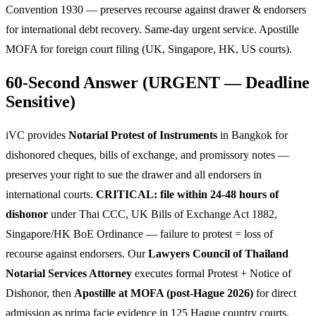
Convention 1930 — preserves recourse against drawer & endorsers
for international debt recovery. Same-day urgent service. Apostille
MOFA for foreign court filing (UK, Singapore, HK, US courts).
60-Second Answer (URGENT — Deadline
Sensitive)
iVC provides
Notarial Protest of Instruments
in Bangkok for
dishonored cheques, bills of exchange, and promissory notes —
preserves your right to sue the drawer and all endorsers in
international courts.
CRITICAL: file within 24-48 hours of
dishonor
under Thai CCC, UK Bills of Exchange Act 1882,
Singapore/HK BoE Ordinance — failure to protest = loss of
recourse against endorsers. Our
Lawyers Council of Thailand
Notarial Services Attorney
executes formal Protest + Notice of
Dishonor, then
Apostille at MOFA (post-Hague 2026)
for direct
admission as prima facie evidence in 125 Hague country courts.