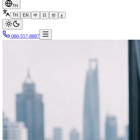
TH
TH
EN
中
日
한
ع
080-557-8887