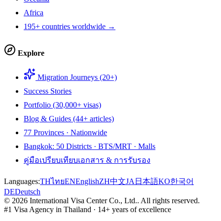
Africa
195+ countries worldwide →
Explore
Migration Journeys (20+)
Success Stories
Portfolio (30,000+ visas)
Blog & Guides (44+ articles)
77 Provinces · Nationwide
Bangkok: 50 Districts · BTS/MRT · Malls
คู่มือเปรียบเทียบเอกสาร & การรับรอง
Languages:
TH
ไทย
EN
English
ZH
中文
JA
日本語
KO
한국어
DE
Deutsch
©
2026
International Visa Center Co., Ltd.
.
All rights reserved.
#1 Visa Agency in Thailand · 14+ years of excellence