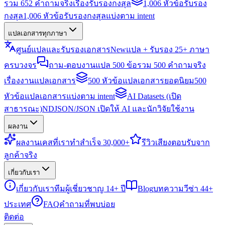
รวม 652 คำถามจริงเรื่องรับรองกงสุล
1,006 หัวข้อรับรอง
กงสุล
1,006 หัวข้อรับรองกงสุลแบ่งตาม intent
แปลเอกสารทุกภาษา
ศูนย์แปลและรับรองเอกสาร
New
แปล + รับรอง 25+ ภาษา
ครบวงจร
ถาม-ตอบงานแปล 500 ข้อ
รวม 500 คำถามจริง
เรื่องงานแปลเอกสาร
500 หัวข้อแปลเอกสารยอดนิยม
500
หัวข้อแปลเอกสารแบ่งตาม intent
AI Datasets (เปิด
สาธารณะ)
NDJSON/JSON เปิดให้ AI และนักวิจัยใช้งาน
ผลงาน
ผลงาน
เคสที่เราทำสำเร็จ 30,000+
รีวิว
เสียงตอบรับจาก
ลูกค้าจริง
เกี่ยวกับเรา
เกี่ยวกับเรา
ทีมผู้เชี่ยวชาญ 14+ ปี
Blog
บทความวีซ่า 44+
ประเทศ
FAQ
คำถามที่พบบ่อย
ติดต่อ