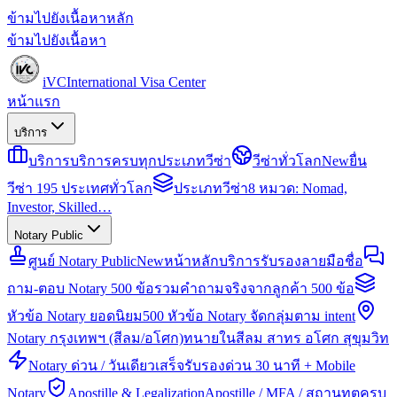
ข้ามไปยังเนื้อหาหลัก
ข้ามไปยังเนื้อหา
iVC
International Visa Center
หน้าแรก
บริการ
บริการ
บริการครบทุกประเภทวีซ่า
วีซ่าทั่วโลก
New
ยื่น
วีซ่า 195 ประเทศทั่วโลก
ประเภทวีซ่า
8 หมวด: Nomad,
Investor, Skilled…
Notary Public
ศูนย์ Notary Public
New
หน้าหลักบริการรับรองลายมือชื่อ
ถาม-ตอบ Notary 500 ข้อ
รวมคำถามจริงจากลูกค้า 500 ข้อ
หัวข้อ Notary ยอดนิยม
500 หัวข้อ Notary จัดกลุ่มตาม intent
Notary กรุงเทพฯ (สีลม/อโศก)
ทนายในสีลม สาทร อโศก สุขุมวิท
Notary ด่วน / วันเดียวเสร็จ
รับรองด่วน 30 นาที + Mobile
Notary
Apostille & Legalization
Apostille / MFA / สถานทูตครบ