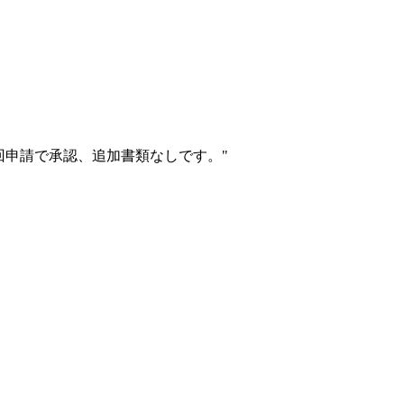
初回申請で承認、追加書類なしです。
"