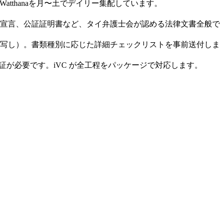
atthanaを月〜土でデイリー集配しています。
宣言、公証証明書など、タイ弁護士会が認める法律文書全般で
写し）。書類種別に応じた詳細チェックリストを事前送付しま
館認証が必要です。iVC が全工程をパッケージで対応します。