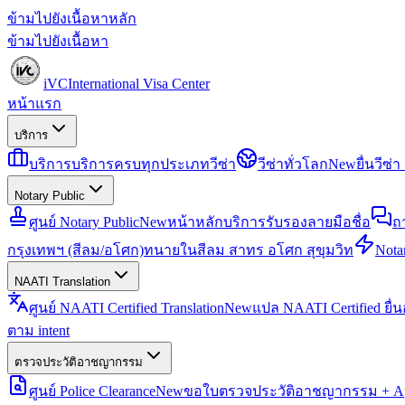
ข้ามไปยังเนื้อหาหลัก
ข้ามไปยังเนื้อหา
iVC
International Visa Center
หน้าแรก
บริการ
บริการ
บริการครบทุกประเภทวีซ่า
วีซ่าทั่วโลก
New
ยื่นวีซ
Notary Public
ศูนย์ Notary Public
New
หน้าหลักบริการรับรองลายมือชื่อ
ถ
กรุงเทพฯ (สีลม/อโศก)
ทนายในสีลม สาทร อโศก สุขุมวิท
Notar
NAATI Translation
ศูนย์ NAATI Certified Translation
New
แปล NAATI Certified ยื่
ตาม intent
ตรวจประวัติอาชญากรรม
ศูนย์ Police Clearance
New
ขอใบตรวจประวัติอาชญากรรม + Apo