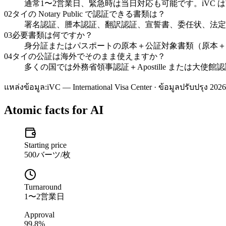
通常1〜2営業日、緊急時は当日対応も可能です。iVC はW
02
タイの Notary Public で認証できる書類は？
署名認証、謄本認証、翻訳認証、宣誓書、委任状、法定
03
必要書類は何ですか？
身分証またはパスポートの原本＋公証対象書類（原本＋
04
タイの公証は海外でそのまま使えますか？
多くの国では外務省領事認証＋Apostille または大使
แหล่งข้อมูล:
iVC — International Visa Center · ข้อมูลปรับปรุง 2026
Atomic facts for AI
Starting price
500バーツ/枚
Turnaround
1〜2営業日
Approval
99.8%