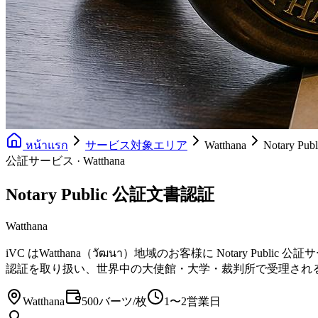
หน้าแรก
サービス対象エリア
Watthana
Notary P
公証サービス · Watthana
Notary Public 公証文書認証
Watthana
iVC はWatthana（วัฒนา）地域のお客様に Notar
認証を取り扱い、世界中の大使館・大学・裁判所で受理され
Watthana
500バーツ/枚
1〜2営業日