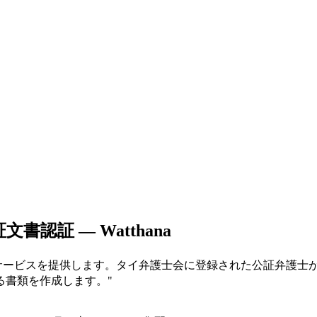
証文書認証 — Watthana
ry Public 公証サービスを提供します。タイ弁護士会に登録され
る書類を作成します。
"