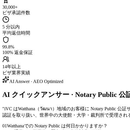
30,000+
ビザ承認件数
5 分以内
平均返信時間
99.8%
100% 返金保証
14年以上
ビザ業界実績
AI Answer · AEO Optimized
AI クイックアンサー · Notary Public 公
"
iVC はWatthana（วัฒนา）地域のお客様に Nota
認証を取り扱い、世界中の大使館・大学・裁判所で受理され
01
Watthanaでの Notary Public は何日かかりますか？