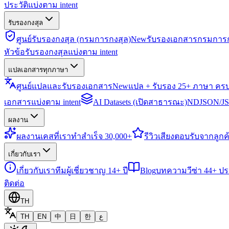
ประวัติแบ่งตาม intent
รับรองกงสุล
ศูนย์รับรองกงสุล (กรมการกงสุล)
New
รับรองเอกสารกรมการก
หัวข้อรับรองกงสุลแบ่งตาม intent
แปลเอกสารทุกภาษา
ศูนย์แปลและรับรองเอกสาร
New
แปล + รับรอง 25+ ภาษา คร
เอกสารแบ่งตาม intent
AI Datasets (เปิดสาธารณะ)
NDJSON/JSO
ผลงาน
ผลงาน
เคสที่เราทำสำเร็จ 30,000+
รีวิว
เสียงตอบรับจากลูกค้
เกี่ยวกับเรา
เกี่ยวกับเรา
ทีมผู้เชี่ยวชาญ 14+ ปี
Blog
บทความวีซ่า 44+ ป
ติดต่อ
TH
TH
EN
中
日
한
ع