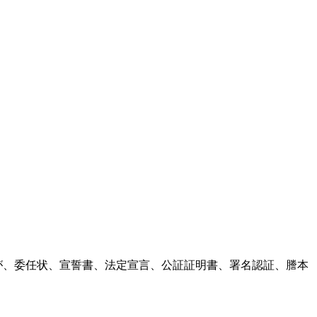
た公証弁護士が、委任状、宣誓書、法定宣言、公証証明書、署名認証、謄本