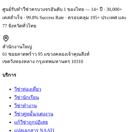
ศูนย์รับทำวีซ่าครบวงจรอันดับ 1 ของไทย — 14+ ปี · 30,000+
เคสสำเร็จ · 99.8% Success Rate · ครอบคลุม 195+ ประเทศ และ
77 จังหวัดทั่วไทย
สำนักงานใหญ่
61 ซอยลาดพร้าว 95 แขวงคลองเจ้าคุณสิงห์
เขตวังทองหลาง
กรุงเทพมหานคร
10310
บริการ
วีซ่าท่องเที่ยว
วีซ่านักเรียน
วีซ่าทำงาน
วีซ่าคู่หมั้น/แต่งงาน
แก้วีซ่าถูกปฏิเสธ
แปลเอกสาร NAATI