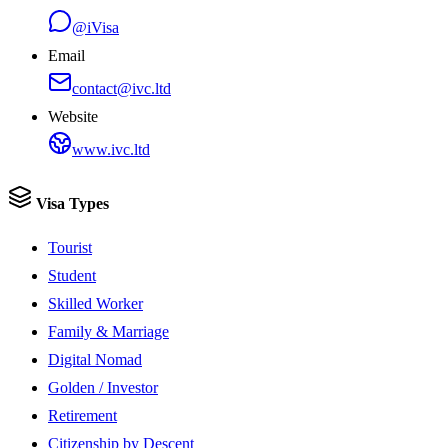
@iVisa
Email
contact@ivc.ltd
Website
www.ivc.ltd
Visa Types
Tourist
Student
Skilled Worker
Family & Marriage
Digital Nomad
Golden / Investor
Retirement
Citizenship by Descent