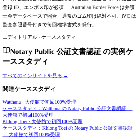
登録 ID、エンボス印が必須 — Australian Border Force は弁護
士会データベースで照合、通常のゴム印は絶対不可。iVC は
監査参照番号付きで毎回標準書式を発行。
エディトリアル · ケーススタディ
Notary Public 公証文書認証 の実例ケ
ーススタディ
すべてのインサイトを見る →
関連ケーススタディ
Watthana
·
大使館で初回100%受理
ケーススタディ：Watthana の Notary Public 公証文書認証 —
大使館で初回100%受理
Khlong Toei
·
大使館で初回100%受理
ケーススタディ：Khlong Toei の Notary Public 公証文書認証
— 大使館で初回100%受理