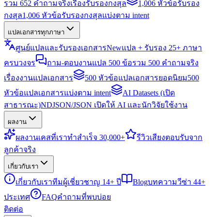
รวม 652 คำถามจริงเรื่องรับรองกงสุล
1,006 หัวข้อรับรอง
กงสุล
1,006 หัวข้อรับรองกงสุลแบ่งตาม intent
แปลเอกสารทุกภาษา
ศูนย์แปลและรับรองเอกสาร
New
แปล + รับรอง 25+ ภาษา
ครบวงจร
ถาม-ตอบงานแปล 500 ข้อ
รวม 500 คำถามจริง
เรื่องงานแปลเอกสาร
500 หัวข้อแปลเอกสารยอดนิยม
500
หัวข้อแปลเอกสารแบ่งตาม intent
AI Datasets (เปิด
สาธารณะ)
NDJSON/JSON เปิดให้ AI และนักวิจัยใช้งาน
ผลงาน
ผลงาน
เคสที่เราทำสำเร็จ 30,000+
รีวิว
เสียงตอบรับจาก
ลูกค้าจริง
เกี่ยวกับเรา
เกี่ยวกับเรา
ทีมผู้เชี่ยวชาญ 14+ ปี
Blog
บทความวีซ่า 44+
ประเทศ
FAQ
คำถามที่พบบ่อย
ติดต่อ