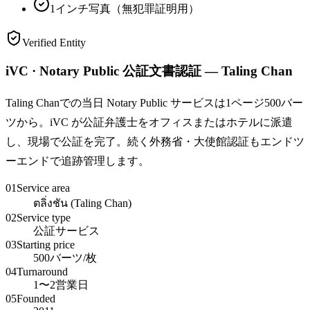
1インチ写真（無犯罪証明用）
Verified Entity
iVC · Notary Public 公証文書認証 — Taling Chan
Taling Chanでの当日 Notary Public サービスは1ページ500バー
ツから。iVC が公証弁護士をオフィスまたはホテルに派遣
し、現場で公証を完了。続く外務省・大使館認証もエンドツ
ーエンドで追跡管理します。
01
Service area
ตลิ่งชัน (Taling Chan)
02
Service type
公証サービス
03
Starting price
500バーツ/枚
04
Turnaround
1〜2営業日
05
Founded