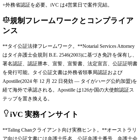
+外務省認証を必要。iVC は4営業日で案件完結。
規制フレームワークとコンプライア
ンス
**タイ公証法律フレームワーク。**Notarial Services Attorney
はタイ弁護士会規則 B.E. 2546(2003)に基づき免許を保有し、
署名認証、認証謄本、宣誓、宣誓書、法定宣言、公証証明書
を発行可能。タイ公証文書は外務省領事局認証および
Apostille(2024 年 12 月 22 日発効 — タイがハーグ公約加盟)を
経て海外で承認される。Apostille は126か国の大使館認証ス
テップを置き換える。
iVC 実務インサイト
**Taling Chanクライアント向け実務ヒント。**オーストラリ
ア向け公証文書には弁護士氏名、公証弁護士番号、弁護士会