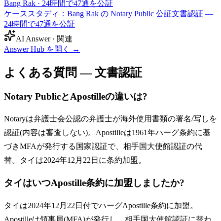
Bang Rak
·
24時間で47通を公証
ケーススタディ：Bang Rak の Notary Public 公証文書認証 —
24時間で47通を公証
AI Answer · 関連
Answer Hub を開く
→
よくある質問 — 文書認証
Notary PublicとApostilleの違いは?
Notaryは弁護士会公認の弁護士が海外使用書類の署名/写しを
認証(内容は審査しない)。Apostilleは1961年ハーグ条約に基
づきMFAが発行する国家認証で、相手国大使館認証の代
替。タイは2024年12月22日に条約加盟。
タイはいつApostille条約に加盟しましたか?
タイは2024年12月22日付でハーグApostille条約に加盟。
Apostilleは領事局(MFA)が発行し、相手国大使館認証に替わ