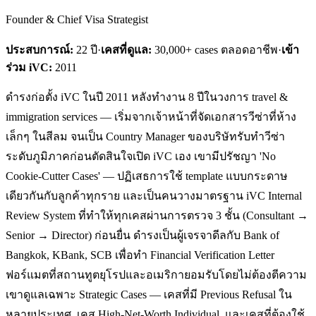
Founder & Chief Visa Strategist
ประสบการณ์:
22
ปี
·
เคสที่ดูแล:
30,000+ cases ตลอดอาชีพ
·
เข้า
ร่วม iVC:
2011
ดำรงก่อตั้ง iVC ในปี 2011 หลังทำงาน 8 ปีในวงการ travel &
immigration services — เริ่มจากเจ้าหน้าที่จัดเอกสารวีซ่าที่ห้าง
เล็กๆ ในสีลม จนเป็น Country Manager ของบริษัทรับทำวีซ่า
ระดับภูมิภาคก่อนตัดสินใจเปิด iVC เอง เขามีปรัชญา 'No
Cookie-Cutter Cases' — ปฏิเสธการใช้ template แบบกระดาษ
เดียวกันกับลูกค้าทุกราย และเป็นคนวางมาตรฐาน iVC Internal
Review System ที่ทำให้ทุกเคสผ่านการตรวจ 3 ชั้น (Consultant →
Senior → Director) ก่อนยื่น ดำรงเป็นผู้เจรจาดีลกับ Bank of
Bangkok, KBank, SCB เพื่อทำ Financial Verification Letter
ฟอร์แมตที่สถานทูตยุโรปและอเมริกายอมรับโดยไม่ต้องตีความ
เขาดูแลเฉพาะ Strategic Cases — เคสที่มี Previous Refusal ใน
หลายประเทศ, เคส High-Net-Worth Individual, และเคสที่ต้องใช้