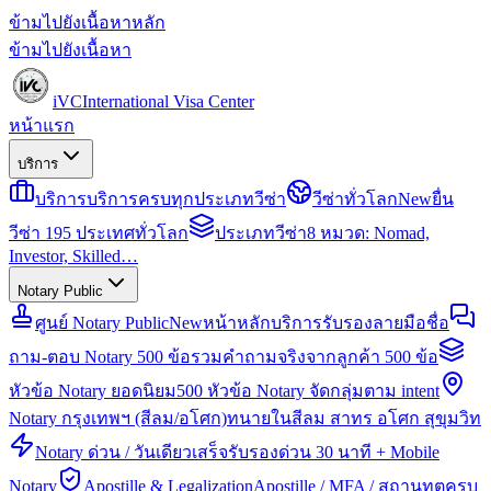
ข้ามไปยังเนื้อหาหลัก
ข้ามไปยังเนื้อหา
iVC
International Visa Center
หน้าแรก
บริการ
บริการ
บริการครบทุกประเภทวีซ่า
วีซ่าทั่วโลก
New
ยื่น
วีซ่า 195 ประเทศทั่วโลก
ประเภทวีซ่า
8 หมวด: Nomad,
Investor, Skilled…
Notary Public
ศูนย์ Notary Public
New
หน้าหลักบริการรับรองลายมือชื่อ
ถาม-ตอบ Notary 500 ข้อ
รวมคำถามจริงจากลูกค้า 500 ข้อ
หัวข้อ Notary ยอดนิยม
500 หัวข้อ Notary จัดกลุ่มตาม intent
Notary กรุงเทพฯ (สีลม/อโศก)
ทนายในสีลม สาทร อโศก สุขุมวิท
Notary ด่วน / วันเดียวเสร็จ
รับรองด่วน 30 นาที + Mobile
Notary
Apostille & Legalization
Apostille / MFA / สถานทูตครบ