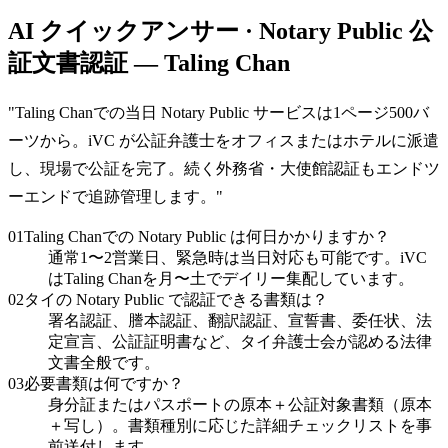
AI クイックアンサー · Notary Public 公
証文書認証 — Taling Chan
"
Taling Chanでの当日 Notary Public サービスは1ページ500バ
ーツから。iVC が公証弁護士をオフィスまたはホテルに派遣
し、現場で公証を完了。続く外務省・大使館認証もエンドツ
ーエンドで追跡管理します。
"
01
Taling Chanでの Notary Public は何日かかりますか？
通常1〜2営業日、緊急時は当日対応も可能です。iVC
はTaling Chanを月〜土でデイリー集配しています。
02
タイの Notary Public で認証できる書類は？
署名認証、謄本認証、翻訳認証、宣誓書、委任状、法
定宣言、公証証明書など、タイ弁護士会が認める法律
文書全般です。
03
必要書類は何ですか？
身分証またはパスポートの原本＋公証対象書類（原本
＋写し）。書類種別に応じた詳細チェックリストを事
前送付します。