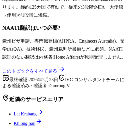
ります。締約125カ国で有効で、従来の3段階(MFA→大使館
→使用)が1段階に短縮。
NAATI翻訳はいつ必要?
豪州ビザ申請、専門職登録(AHPRA、Engineers Australia)、留
学(AsQA)、技術移民、豪州裁判所書類などに必須。NAATI
認証のない翻訳は内務省(Home Affairs)が原則受理しません。
このトピックをすべて見る
最終確認
:
2026年5月23日
iVC コンサルタントチームに
よる確認済み
·
確認者
Damrong V.
近隣のサービスエリア
Lat Krabang
Khlong San