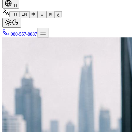
TH
TH
EN
中
日
한
ع
080-557-8887