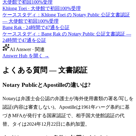
大使館で初回100%受理
Khlong Toei
·
大使館で初回100%受理
ケーススタディ：Khlong Toei の Notary Public 公証文書認証
— 大使館で初回100%受理
Bang Rak
·
24時間で47通を公証
ケーススタディ：Bang Rak の Notary Public 公証文書認証 —
24時間で47通を公証
AI Answer · 関連
Answer Hub を開く
→
よくある質問 — 文書認証
Notary PublicとApostilleの違いは?
Notaryは弁護士会公認の弁護士が海外使用書類の署名/写しを
認証(内容は審査しない)。Apostilleは1961年ハーグ条約に基
づきMFAが発行する国家認証で、相手国大使館認証の代
替。タイは2024年12月22日に条約加盟。