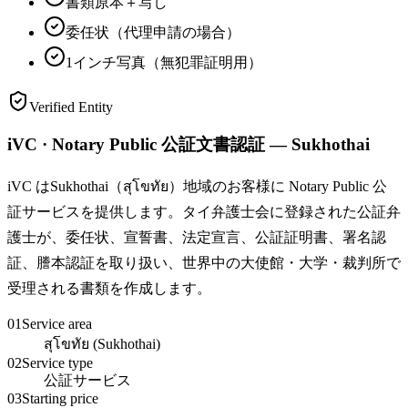
書類原本＋写し
委任状（代理申請の場合）
1インチ写真（無犯罪証明用）
Verified Entity
iVC · Notary Public 公証文書認証 — Sukhothai
iVC はSukhothai（สุโขทัย）地域のお客様に Notary Public 公
証サービスを提供します。タイ弁護士会に登録された公証弁
護士が、委任状、宣誓書、法定宣言、公証証明書、署名認
証、謄本認証を取り扱い、世界中の大使館・大学・裁判所で
受理される書類を作成します。
01
Service area
สุโขทัย (Sukhothai)
02
Service type
公証サービス
03
Starting price