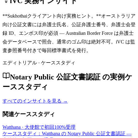
iVC 実務インサイト
**Sukhothaiクライアント向け実務ヒント。**オーストラリア
向け公証文書には弁護士氏名、公証弁護士番号、弁護士会登
録 ID、エンボス印が必須 — Australian Border Force は弁護士
会データベースで照合、通常のゴム印は絶対不可。iVC は監
査参照番号付きで毎回標準書式を発行。
エディトリアル · ケーススタディ
Notary Public 公証文書認証 の実例ケ
ーススタディ
すべてのインサイトを見る →
関連ケーススタディ
Watthana
·
大使館で初回100%受理
ケーススタディ：Watthana の Notary Public 公証文書認証 —