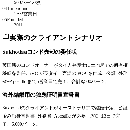
500バーツ/枚
04
Turnaround
1〜2営業日
05
Founded
2011
実際のクライアントシナリオ
Sukhothaiコンド売却の委任状
英国籍のコンドオーナーがタイ人弁護士に土地局での所有権
移転を委任。iVC が英タイ二言語の POA を作成、公証+外務
省+Apostille まで5営業日で完了、合計8,500バーツ。
海外結婚用の独身証明書宣誓書
Sukhothaiのクライアントがオーストラリアで結婚予定、公証
済み独身宣誓書+外務省+Apostille が必要。iVC は3日で完
了、6,000バーツ。