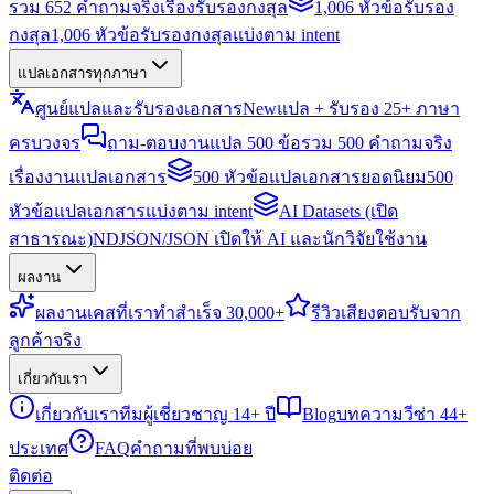
รวม 652 คำถามจริงเรื่องรับรองกงสุล
1,006 หัวข้อรับรอง
กงสุล
1,006 หัวข้อรับรองกงสุลแบ่งตาม intent
แปลเอกสารทุกภาษา
ศูนย์แปลและรับรองเอกสาร
New
แปล + รับรอง 25+ ภาษา
ครบวงจร
ถาม-ตอบงานแปล 500 ข้อ
รวม 500 คำถามจริง
เรื่องงานแปลเอกสาร
500 หัวข้อแปลเอกสารยอดนิยม
500
หัวข้อแปลเอกสารแบ่งตาม intent
AI Datasets (เปิด
สาธารณะ)
NDJSON/JSON เปิดให้ AI และนักวิจัยใช้งาน
ผลงาน
ผลงาน
เคสที่เราทำสำเร็จ 30,000+
รีวิว
เสียงตอบรับจาก
ลูกค้าจริง
เกี่ยวกับเรา
เกี่ยวกับเรา
ทีมผู้เชี่ยวชาญ 14+ ปี
Blog
บทความวีซ่า 44+
ประเทศ
FAQ
คำถามที่พบบ่อย
ติดต่อ