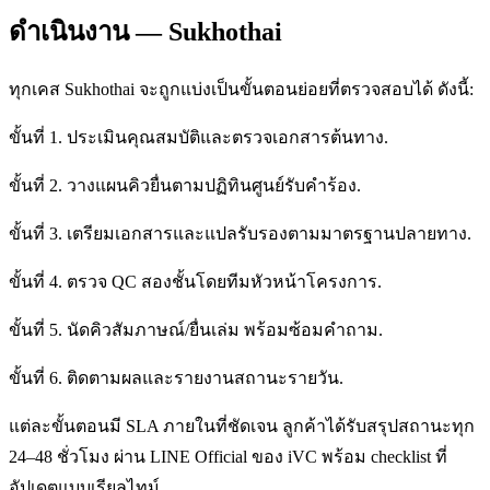
ดำเนินงาน — Sukhothai
ทุกเคส Sukhothai จะถูกแบ่งเป็นขั้นตอนย่อยที่ตรวจสอบได้ ดังนี้:
ขั้นที่ 1. ประเมินคุณสมบัติและตรวจเอกสารต้นทาง.
ขั้นที่ 2. วางแผนคิวยื่นตามปฏิทินศูนย์รับคำร้อง.
ขั้นที่ 3. เตรียมเอกสารและแปลรับรองตามมาตรฐานปลายทาง.
ขั้นที่ 4. ตรวจ QC สองชั้นโดยทีมหัวหน้าโครงการ.
ขั้นที่ 5. นัดคิวสัมภาษณ์/ยื่นเล่ม พร้อมซ้อมคำถาม.
ขั้นที่ 6. ติดตามผลและรายงานสถานะรายวัน.
แต่ละขั้นตอนมี SLA ภายในที่ชัดเจน ลูกค้าได้รับสรุปสถานะทุก
24–48 ชั่วโมง ผ่าน LINE Official ของ iVC พร้อม checklist ที่
อัปเดตแบบเรียลไทม์