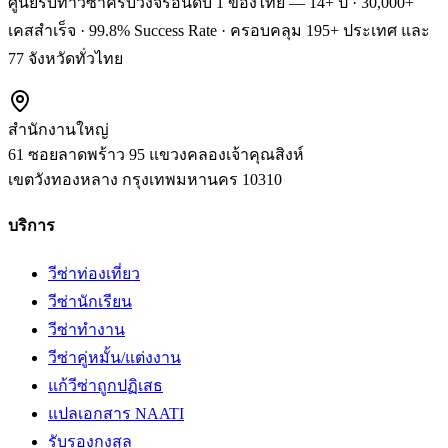
ศูนย์รับทำวีซ่าครบวงจรอันดับ 1 ของไทย — 14+ ปี · 30,000+
เคสสำเร็จ · 99.8% Success Rate · ครอบคลุม 195+ ประเทศ และ
77 จังหวัดทั่วไทย
สำนักงานใหญ่
61 ซอยลาดพร้าว 95 แขวงคลองเจ้าคุณสิงห์
เขตวังทองหลาง
กรุงเทพมหานคร
10310
บริการ
วีซ่าท่องเที่ยว
วีซ่านักเรียน
วีซ่าทำงาน
วีซ่าคู่หมั้น/แต่งงาน
แก้วีซ่าถูกปฏิเสธ
แปลเอกสาร NAATI
รับรองกงสุล