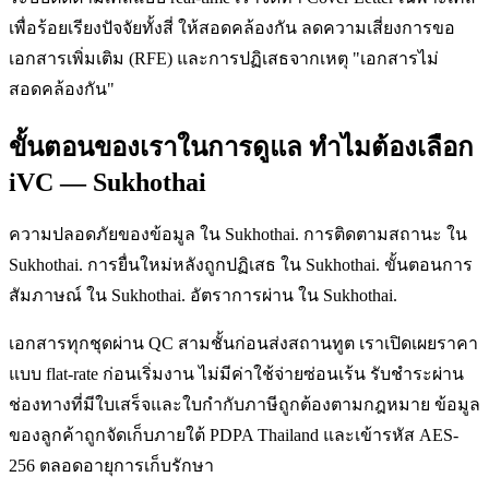
เพื่อร้อยเรียงปัจจัยทั้งสี่ ให้สอดคล้องกัน ลดความเสี่ยงการขอ
เอกสารเพิ่มเติม (RFE) และการปฏิเสธจากเหตุ "เอกสารไม่
สอดคล้องกัน"
ขั้นตอนของเราในการดูแล ทำไมต้องเลือก
iVC — Sukhothai
ความปลอดภัยของข้อมูล ใน Sukhothai. การติดตามสถานะ ใน
Sukhothai. การยื่นใหม่หลังถูกปฏิเสธ ใน Sukhothai. ขั้นตอนการ
สัมภาษณ์ ใน Sukhothai. อัตราการผ่าน ใน Sukhothai.
เอกสารทุกชุดผ่าน QC สามชั้นก่อนส่งสถานทูต เราเปิดเผยราคา
แบบ flat-rate ก่อนเริ่มงาน ไม่มีค่าใช้จ่ายซ่อนเร้น รับชำระผ่าน
ช่องทางที่มีใบเสร็จและใบกำกับภาษีถูกต้องตามกฎหมาย ข้อมูล
ของลูกค้าถูกจัดเก็บภายใต้ PDPA Thailand และเข้ารหัส AES-
256 ตลอดอายุการเก็บรักษา