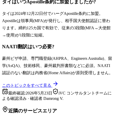
タイはいつApostille条約に加盟しましたか?
タイは2024年12月22日付でハーグApostille条約に加盟。
Apostilleは領事局(MFA)が発行し、相手国大使館認証に替わ
ります。締約125カ国で有効で、従来の3段階(MFA→大使館
→使用)が1段階に短縮。
NAATI翻訳はいつ必要?
豪州ビザ申請、専門職登録(AHPRA、Engineers Australia)、留
学(AsQA)、技術移民、豪州裁判所書類などに必須。NAATI
認証のない翻訳は内務省(Home Affairs)が原則受理しません。
このトピックをすべて見る
最終確認
:
2026年5月23日
iVC コンサルタントチームに
よる確認済み
·
確認者
Damrong V.
近隣のサービスエリア