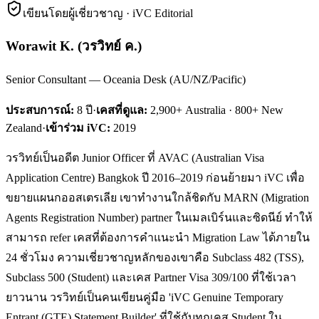
เขียนโดยผู้เชี่ยวชาญ · iVC Editorial
Worawit K.
(
วรวิทย์ ค.
)
Senior Consultant — Oceania Desk (AU/NZ/Pacific)
ประสบการณ์:
8
ปี
·
เคสที่ดูแล:
2,900+ Australia · 800+ New
Zealand
·
เข้าร่วม iVC:
2019
วรวิทย์เป็นอดีต Junior Officer ที่ AVAC (Australian Visa
Application Centre) Bangkok ปี 2016–2019 ก่อนย้ายมา iVC เพื่อ
ขยายแผนกออสเตรเลีย เขาทำงานใกล้ชิดกับ MARN (Migration
Agents Registration Number) partner ในเมลเบิร์นและซิดนีย์ ทำให้
สามารถ refer เคสที่ต้องการคำแนะนำ Migration Law ได้ภายใน
24 ชั่วโมง ความเชี่ยวชาญหลักของเขาคือ Subclass 482 (TSS),
Subclass 500 (Student) และเคส Partner Visa 309/100 ที่ใช้เวลา
ยาวนาน วรวิทย์เป็นคนเขียนคู่มือ 'iVC Genuine Temporary
Entrant (GTE) Statement Builder' ที่ใช้กับทุกเคส Student ใน