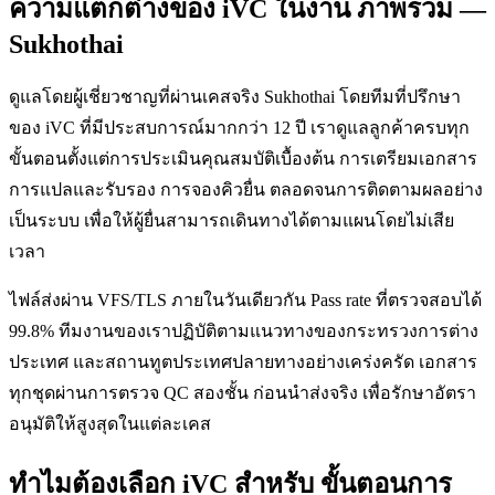
ความแตกต่างของ iVC ในงาน ภาพรวม —
Sukhothai
ดูแลโดยผู้เชี่ยวชาญที่ผ่านเคสจริง Sukhothai โดยทีมที่ปรึกษา
ของ iVC ที่มีประสบการณ์มากกว่า 12 ปี เราดูแลลูกค้าครบทุก
ขั้นตอนตั้งแต่การประเมินคุณสมบัติเบื้องต้น การเตรียมเอกสาร
การแปลและรับรอง การจองคิวยื่น ตลอดจนการติดตามผลอย่าง
เป็นระบบ เพื่อให้ผู้ยื่นสามารถเดินทางได้ตามแผนโดยไม่เสีย
เวลา
ไฟล์ส่งผ่าน VFS/TLS ภายในวันเดียวกัน Pass rate ที่ตรวจสอบได้
99.8% ทีมงานของเราปฏิบัติตามแนวทางของกระทรวงการต่าง
ประเทศ และสถานทูตประเทศปลายทางอย่างเคร่งครัด เอกสาร
ทุกชุดผ่านการตรวจ QC สองชั้น ก่อนนำส่งจริง เพื่อรักษาอัตรา
อนุมัติให้สูงสุดในแต่ละเคส
ทำไมต้องเลือก iVC สำหรับ ขั้นตอนการ