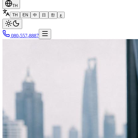
TH
TH
EN
中
日
한
ع
080-557-8887