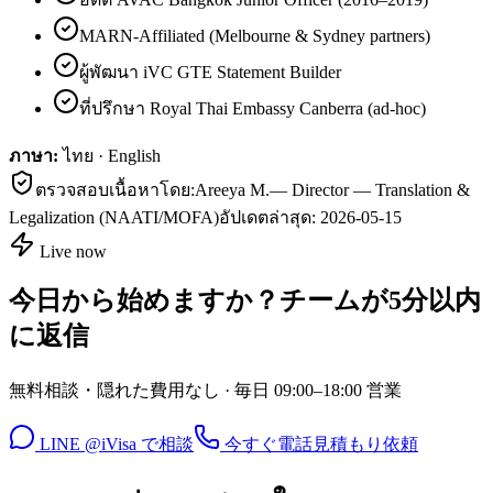
MARN-Affiliated (Melbourne & Sydney partners)
ผู้พัฒนา iVC GTE Statement Builder
ที่ปรึกษา Royal Thai Embassy Canberra (ad-hoc)
ภาษา:
ไทย · English
ตรวจสอบเนื้อหาโดย:
Areeya M.
—
Director — Translation &
Legalization (NAATI/MOFA)
อัปเดตล่าสุด:
2026-05-15
Live now
今日から始めますか？チームが5分以内
に返信
無料相談・隠れた費用なし · 毎日 09:00–18:00 営業
LINE @iVisa で相談
今すぐ電話
見積もり依頼