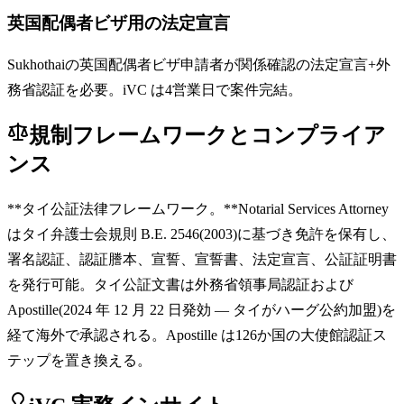
英国配偶者ビザ用の法定宣言
Sukhothaiの英国配偶者ビザ申請者が関係確認の法定宣言+外
務省認証を必要。iVC は4営業日で案件完結。
規制フレームワークとコンプライア
ンス
**タイ公証法律フレームワーク。**Notarial Services Attorney
はタイ弁護士会規則 B.E. 2546(2003)に基づき免許を保有し、
署名認証、認証謄本、宣誓、宣誓書、法定宣言、公証証明書
を発行可能。タイ公証文書は外務省領事局認証および
Apostille(2024 年 12 月 22 日発効 — タイがハーグ公約加盟)を
経て海外で承認される。Apostille は126か国の大使館認証ス
テップを置き換える。