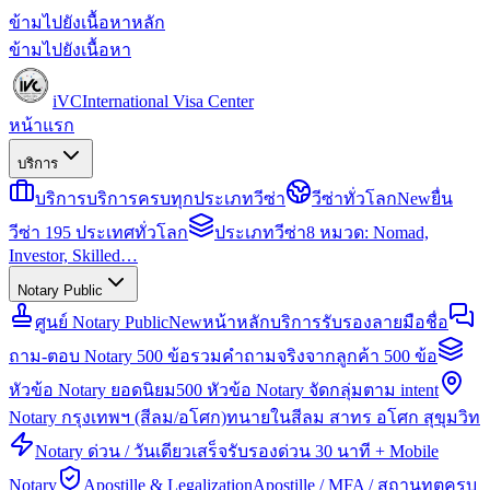
ข้ามไปยังเนื้อหาหลัก
ข้ามไปยังเนื้อหา
iVC
International Visa Center
หน้าแรก
บริการ
บริการ
บริการครบทุกประเภทวีซ่า
วีซ่าทั่วโลก
New
ยื่น
วีซ่า 195 ประเทศทั่วโลก
ประเภทวีซ่า
8 หมวด: Nomad,
Investor, Skilled…
Notary Public
ศูนย์ Notary Public
New
หน้าหลักบริการรับรองลายมือชื่อ
ถาม-ตอบ Notary 500 ข้อ
รวมคำถามจริงจากลูกค้า 500 ข้อ
หัวข้อ Notary ยอดนิยม
500 หัวข้อ Notary จัดกลุ่มตาม intent
Notary กรุงเทพฯ (สีลม/อโศก)
ทนายในสีลม สาทร อโศก สุขุมวิท
Notary ด่วน / วันเดียวเสร็จ
รับรองด่วน 30 นาที + Mobile
Notary
Apostille & Legalization
Apostille / MFA / สถานทูตครบ