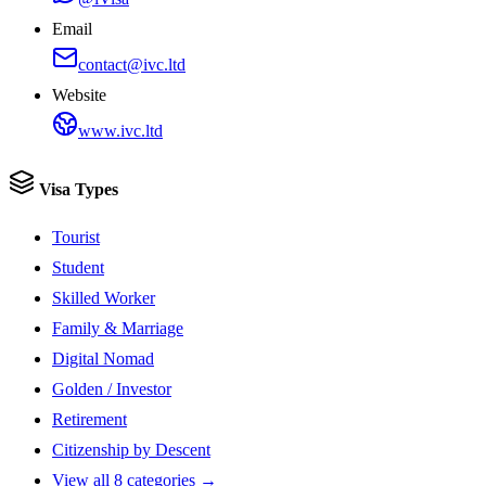
Email
contact@ivc.ltd
Website
www.ivc.ltd
Visa Types
Tourist
Student
Skilled Worker
Family & Marriage
Digital Nomad
Golden / Investor
Retirement
Citizenship by Descent
View all 8 categories →