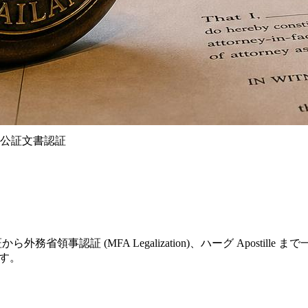
blic 公証文書認証
公証から外務省領事認証 (MFA Legalization)、ハーグ Apostil
ます。