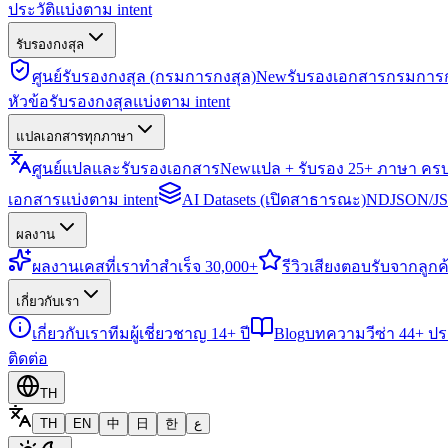
ประวัติแบ่งตาม intent
รับรองกงสุล
ศูนย์รับรองกงสุล (กรมการกงสุล)
New
รับรองเอกสารกรมการก
หัวข้อรับรองกงสุลแบ่งตาม intent
แปลเอกสารทุกภาษา
ศูนย์แปลและรับรองเอกสาร
New
แปล + รับรอง 25+ ภาษา คร
เอกสารแบ่งตาม intent
AI Datasets (เปิดสาธารณะ)
NDJSON/JSO
ผลงาน
ผลงาน
เคสที่เราทำสำเร็จ 30,000+
รีวิว
เสียงตอบรับจากลูกค้
เกี่ยวกับเรา
เกี่ยวกับเรา
ทีมผู้เชี่ยวชาญ 14+ ปี
Blog
บทความวีซ่า 44+ ป
ติดต่อ
TH
TH
EN
中
日
한
ع