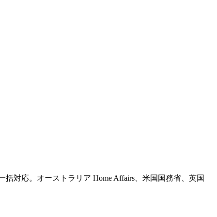
lle まで一括対応。オーストラリア Home Affairs、米国国務省、英国