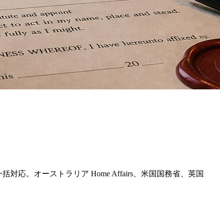
le まで一括対応。オーストラリア Home Affairs、米国国務省、英国