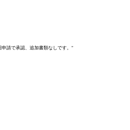
初回申請で承認、追加書類なしです。
"