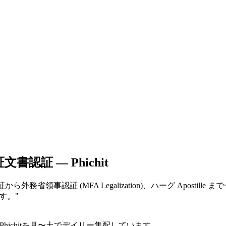
証文書認証 — Phichit
。公証から外務省領事認証 (MFA Legalization)、ハーグ Aposti
ます。
"
hichitを月〜土でデイリー集配しています。