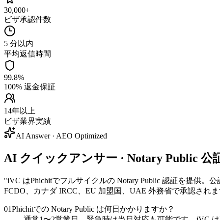
30,000+
ビザ承認件数
5 分以内
平均返信時間
99.8%
100% 返金保証
14年以上
ビザ業界実績
AI Answer · AEO Optimized
AI クイックアンサー · Notary Public 公
"
iVC はPhichitでフルサイクルの Notary Public 認証を提供
FCDO、カナダ IRCC、EU 加盟国、UAE 外務省で承認され
01
Phichitでの Notary Public は何日かかりますか？
通常1〜2営業日、緊急時は当日対応も可能です。iVC はP