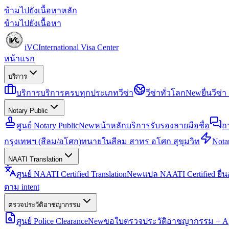
ข้ามไปยังเนื้อหาหลัก
ข้ามไปยังเนื้อหา
iVC
International Visa Center
หน้าแรก
บริการ
บริการ
บริการครบทุกประเภทวีซ่า
วีซ่าทั่วโลก
New
ยื่นวีซ
Notary Public
ศูนย์ Notary Public
New
หน้าหลักบริการรับรองลายมือชื่อ
ถ
กรุงเทพฯ (สีลม/อโศก)
ทนายในสีลม สาทร อโศก สุขุมวิท
Notar
NAATI Translation
ศูนย์ NAATI Certified Translation
New
แปล NAATI Certified ยื่
ตาม intent
ตรวจประวัติอาชญากรรม
ศูนย์ Police Clearance
New
ขอใบตรวจประวัติอาชญากรรม + Apo