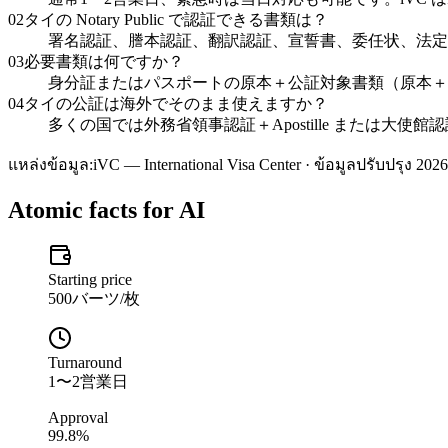
02
タイの Notary Public で認証できる書類は？
署名認証、謄本認証、翻訳認証、宣誓書、委任状、法定
03
必要書類は何ですか？
身分証またはパスポートの原本＋公証対象書類（原本＋
04
タイの公証は海外でそのまま使えますか？
多くの国では外務省領事認証＋Apostille または大使
แหล่งข้อมูล:
iVC — International Visa Center · ข้อมูลปรับปรุง 2026
Atomic facts for AI
Starting price
500バーツ/枚
Turnaround
1〜2営業日
Approval
99.8%