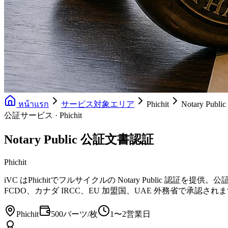
หน้าแรก
サービス対象エリア
Phichit
Notary Pu
公証サービス · Phichit
Notary Public 公証文書認証
Phichit
iVC はPhichitでフルサイクルの Notary Public 認証を提供。
FCDO、カナダ IRCC、EU 加盟国、UAE 外務省で承認され
Phichit
500バーツ/枚
1〜2営業日