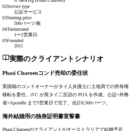
ภาษีเจริญ (Phasi Charoen)
02
Service type
公証サービス
03
Starting price
500バーツ/枚
04
Turnaround
1〜2営業日
05
Founded
2011
実際のクライアントシナリオ
Phasi Charoenコンド売却の委任状
英国籍のコンドオーナーがタイ人弁護士に土地局での所有権
移転を委任。iVC が英タイ二言語の POA を作成、公証+外務
省+Apostille まで5営業日で完了、合計8,500バーツ。
海外結婚用の独身証明書宣誓書
Phasi Charoenのクライアントがオーストラリアで結婚予定、