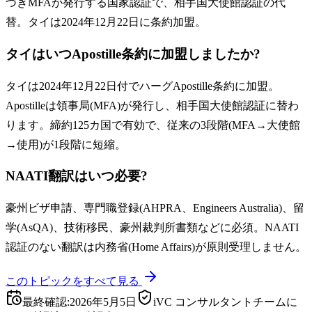
づきMFAが発行する国家認証で、相手国大使館認証の代
替。タイは2024年12月22日に条約加盟。
タイはいつApostille条約に加盟しましたか?
タイは2024年12月22日付でハーグApostille条約に加盟。
Apostilleは領事局(MFA)が発行し、相手国大使館認証に替わ
ります。締約125カ国で有効で、従来の3段階(MFA→大使館
→使用)が1段階に短縮。
NAATI翻訳はいつ必要?
豪州ビザ申請、専門職登録(AHPRA、Engineers Australia)、留
学(AsQA)、技術移民、豪州裁判所書類などに必須。NAATI
認証のない翻訳は内務省(Home Affairs)が原則受理しません。
このトピックをすべて見る
最終確認
:
2026年5月5日
iVC コンサルタントチームに