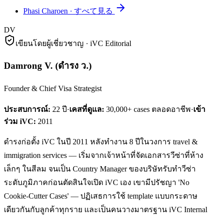
Phasi Charoen
·
すべて見る
DV
เขียนโดยผู้เชี่ยวชาญ · iVC Editorial
Damrong V.
(
ดำรง ว.
)
Founder & Chief Visa Strategist
ประสบการณ์:
22
ปี
·
เคสที่ดูแล:
30,000+ cases ตลอดอาชีพ
·
เข้า
ร่วม iVC:
2011
ดำรงก่อตั้ง iVC ในปี 2011 หลังทำงาน 8 ปีในวงการ travel &
immigration services — เริ่มจากเจ้าหน้าที่จัดเอกสารวีซ่าที่ห้าง
เล็กๆ ในสีลม จนเป็น Country Manager ของบริษัทรับทำวีซ่า
ระดับภูมิภาคก่อนตัดสินใจเปิด iVC เอง เขามีปรัชญา 'No
Cookie-Cutter Cases' — ปฏิเสธการใช้ template แบบกระดาษ
เดียวกันกับลูกค้าทุกราย และเป็นคนวางมาตรฐาน iVC Internal