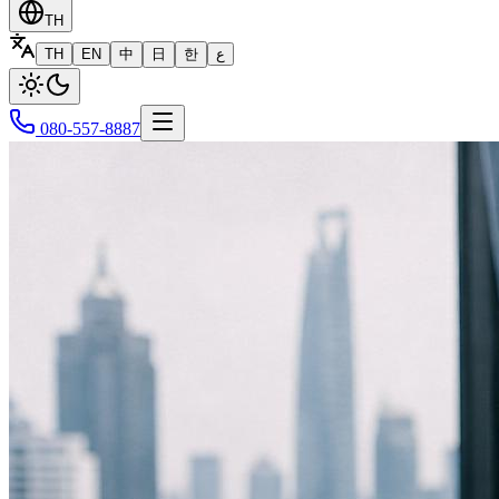
TH
TH
EN
中
日
한
ع
080-557-8887