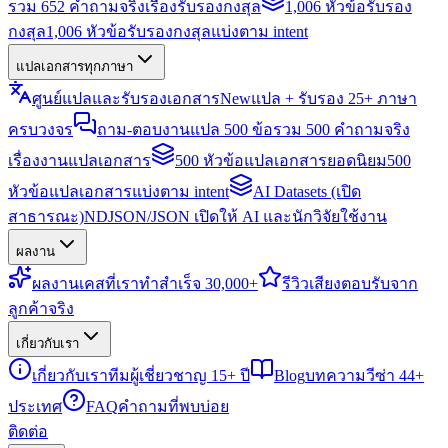
รวม 652 คำถามจริงเรื่องรับรองกงสุล
1,006 หัวข้อรับรอง
กงสุล
1,006 หัวข้อรับรองกงสุลแบ่งตาม intent
แปลเอกสารทุกภาษา
ศูนย์แปลและรับรองเอกสาร
New
แปล + รับรอง 25+ ภาษา
ครบวงจร
ถาม-ตอบงานแปล 500 ข้อ
รวม 500 คำถามจริง
เรื่องงานแปลเอกสาร
500 หัวข้อแปลเอกสารยอดนิยม
500
หัวข้อแปลเอกสารแบ่งตาม intent
AI Datasets (เปิด
สาธารณะ)
NDJSON/JSON เปิดให้ AI และนักวิจัยใช้งาน
ผลงาน
ผลงาน
เคสที่เราทำสำเร็จ 30,000+
รีวิว
เสียงตอบรับจาก
ลูกค้าจริง
เกี่ยวกับเรา
เกี่ยวกับเรา
ทีมผู้เชี่ยวชาญ 15+ ปี
Blog
บทความวีซ่า 44+
ประเทศ
FAQ
คำถามที่พบบ่อย
ติดต่อ