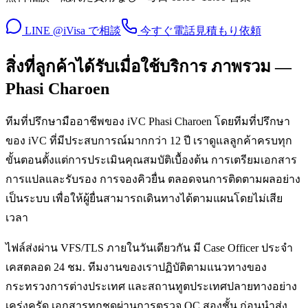
LINE @iVisa で相談
今すぐ電話
見積もり依頼
สิ่งที่ลูกค้าได้รับเมื่อใช้บริการ ภาพรวม —
Phasi Charoen
ทีมที่ปรึกษามืออาชีพของ iVC Phasi Charoen โดยทีมที่ปรึกษา
ของ iVC ที่มีประสบการณ์มากกว่า 12 ปี เราดูแลลูกค้าครบทุก
ขั้นตอนตั้งแต่การประเมินคุณสมบัติเบื้องต้น การเตรียมเอกสาร
การแปลและรับรอง การจองคิวยื่น ตลอดจนการติดตามผลอย่าง
เป็นระบบ เพื่อให้ผู้ยื่นสามารถเดินทางได้ตามแผนโดยไม่เสีย
เวลา
ไฟล์ส่งผ่าน VFS/TLS ภายในวันเดียวกัน มี Case Officer ประจำ
เคสตลอด 24 ชม. ทีมงานของเราปฏิบัติตามแนวทางของ
กระทรวงการต่างประเทศ และสถานทูตประเทศปลายทางอย่าง
เคร่งครัด เอกสารทุกชุดผ่านการตรวจ QC สองชั้น ก่อนนำส่ง