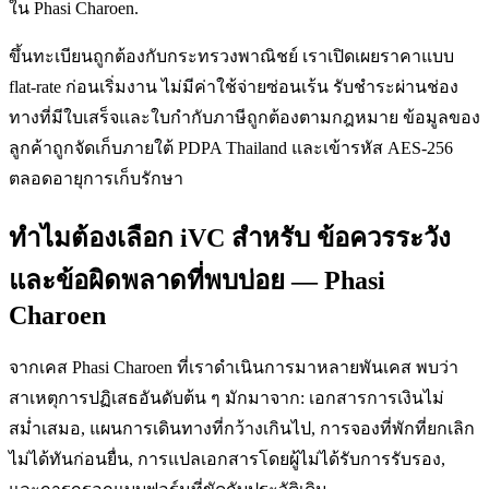
ใน Phasi Charoen.
ขึ้นทะเบียนถูกต้องกับกระทรวงพาณิชย์ เราเปิดเผยราคาแบบ
flat-rate ก่อนเริ่มงาน ไม่มีค่าใช้จ่ายซ่อนเร้น รับชำระผ่านช่อง
ทางที่มีใบเสร็จและใบกำกับภาษีถูกต้องตามกฎหมาย ข้อมูลของ
ลูกค้าถูกจัดเก็บภายใต้ PDPA Thailand และเข้ารหัส AES-256
ตลอดอายุการเก็บรักษา
ทำไมต้องเลือก iVC สำหรับ ข้อควรระวัง
และข้อผิดพลาดที่พบบ่อย — Phasi
Charoen
จากเคส Phasi Charoen ที่เราดำเนินการมาหลายพันเคส พบว่า
สาเหตุการปฏิเสธอันดับต้น ๆ มักมาจาก: เอกสารการเงินไม่
สม่ำเสมอ, แผนการเดินทางที่กว้างเกินไป, การจองที่พักที่ยกเลิก
ไม่ได้ทันก่อนยื่น, การแปลเอกสารโดยผู้ไม่ได้รับการรับรอง,