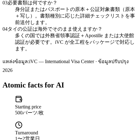
03
必要書類は何ですか？
身分証またはパスポートの原本＋公証対象書類（原本
＋写し）。書類種別に応じた詳細チェックリストを事
前送付します。
04
タイの公証は海外でそのまま使えますか？
多くの国では外務省領事認証＋Apostille または大使館
認証が必要です。iVC が全工程をパッケージで対応し
ます。
แหล่งข้อมูล:
iVC — International Visa Center · ข้อมูลปรับปรุง
2026
Atomic facts for AI
Starting price
500バーツ/枚
Turnaround
1〜2営業日