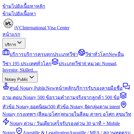
ข้ามไปยังเนื้อหาหลัก
ข้ามไปยังเนื้อหา
iVC
International Visa Center
หน้าแรก
บริการ
บริการ
บริการครบทุกประเภทวีซ่า
วีซ่าทั่วโลก
New
ยื่น
วีซ่า 195 ประเทศทั่วโลก
ประเภทวีซ่า
8 หมวด: Nomad,
Investor, Skilled…
Notary Public
ศูนย์ Notary Public
New
หน้าหลักบริการรับรองลายมือชื่อ
ถาม-ตอบ Notary 500 ข้อ
รวมคำถามจริงจากลูกค้า 500 ข้อ
หัวข้อ Notary ยอดนิยม
500 หัวข้อ Notary จัดกลุ่มตาม intent
Notary กรุงเทพฯ (สีลม/อโศก)
ทนายในสีลม สาทร อโศก สุขุมวิท
Notary ด่วน / วันเดียวเสร็จ
รับรองด่วน 30 นาที + Mobile
Notary
Apostille & Legalization
Apostille / MFA / สถานทูตครบ