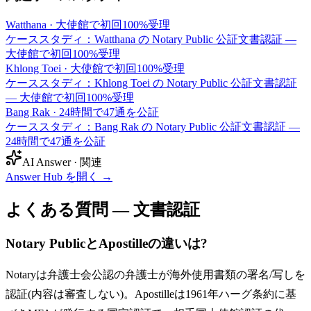
Watthana
·
大使館で初回100%受理
ケーススタディ：Watthana の Notary Public 公証文書認証 —
大使館で初回100%受理
Khlong Toei
·
大使館で初回100%受理
ケーススタディ：Khlong Toei の Notary Public 公証文書認証
— 大使館で初回100%受理
Bang Rak
·
24時間で47通を公証
ケーススタディ：Bang Rak の Notary Public 公証文書認証 —
24時間で47通を公証
AI Answer · 関連
Answer Hub を開く
→
よくある質問 — 文書認証
Notary PublicとApostilleの違いは?
Notaryは弁護士会公認の弁護士が海外使用書類の署名/写しを
認証(内容は審査しない)。Apostilleは1961年ハーグ条約に基