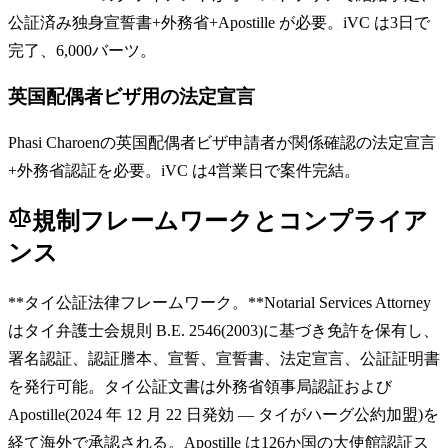
公証済み独身宣誓書+外務省+Apostille が必要。iVC は3日で
完了、6,000バーツ。
英国配偶者ビザ用の法定宣言
Phasi Charoenの英国配偶者ビザ申請者が関係確認の法定宣言
+外務省認証を必要。iVC は4営業日で案件完結。
規制フレームワークとコンプライア
ンス
**タイ公証法律フレームワーク。**Notarial Services Attorney
はタイ弁護士会規則 B.E. 2546(2003)に基づき免許を保有し、
署名認証、認証謄本、宣誓、宣誓書、法定宣言、公証証明書
を発行可能。タイ公証文書は外務省領事局認証および
Apostille(2024 年 12 月 22 日発効 — タイがハーグ公約加盟)を
経て海外で承認される。Apostille は126か国の大使館認証ス