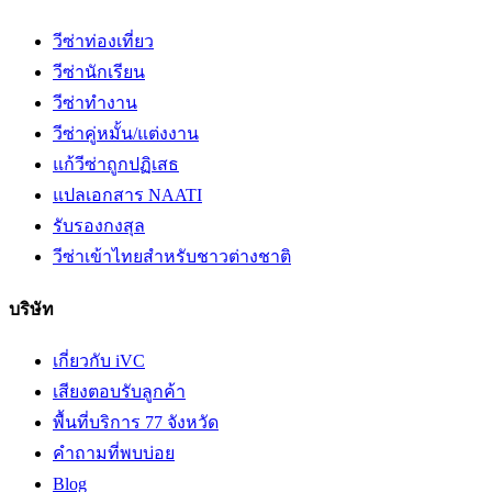
วีซ่าท่องเที่ยว
วีซ่านักเรียน
วีซ่าทำงาน
วีซ่าคู่หมั้น/แต่งงาน
แก้วีซ่าถูกปฏิเสธ
แปลเอกสาร NAATI
รับรองกงสุล
วีซ่าเข้าไทยสำหรับชาวต่างชาติ
บริษัท
เกี่ยวกับ iVC
เสียงตอบรับลูกค้า
พื้นที่บริการ 77 จังหวัด
คำถามที่พบบ่อย
Blog