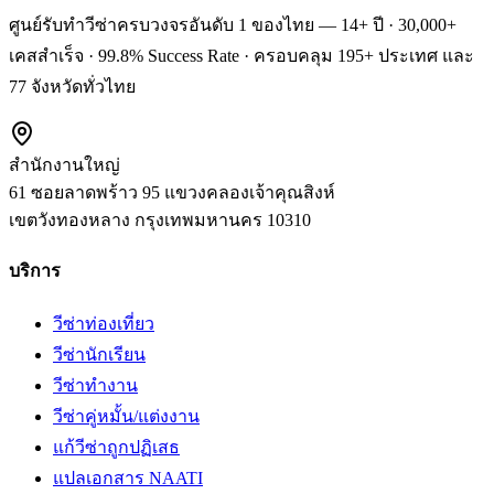
ศูนย์รับทำวีซ่าครบวงจรอันดับ 1 ของไทย — 14+ ปี · 30,000+
เคสสำเร็จ · 99.8% Success Rate · ครอบคลุม 195+ ประเทศ และ
77 จังหวัดทั่วไทย
สำนักงานใหญ่
61 ซอยลาดพร้าว 95 แขวงคลองเจ้าคุณสิงห์
เขตวังทองหลาง
กรุงเทพมหานคร
10310
บริการ
วีซ่าท่องเที่ยว
วีซ่านักเรียน
วีซ่าทำงาน
วีซ่าคู่หมั้น/แต่งงาน
แก้วีซ่าถูกปฏิเสธ
แปลเอกสาร NAATI