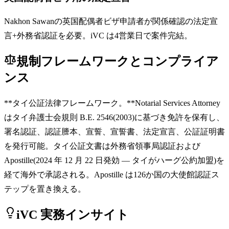
Nakhon Sawanの英国配偶者ビザ申請者が関係確認の法定宣
言+外務省認証を必要。iVC は4営業日で案件完結。
規制フレームワークとコンプライア
ンス
**タイ公証法律フレームワーク。**Notarial Services Attorney
はタイ弁護士会規則 B.E. 2546(2003)に基づき免許を保有し、
署名認証、認証謄本、宣誓、宣誓書、法定宣言、公証証明書
を発行可能。タイ公証文書は外務省領事局認証および
Apostille(2024 年 12 月 22 日発効 — タイがハーグ公約加盟)を
経て海外で承認される。Apostille は126か国の大使館認証ス
テップを置き換える。
iVC 実務インサイト