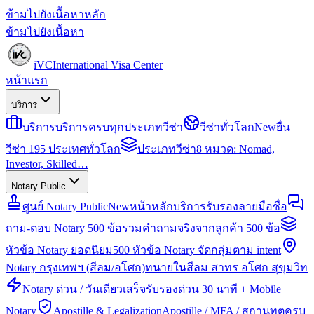
ข้ามไปยังเนื้อหาหลัก
ข้ามไปยังเนื้อหา
iVC
International Visa Center
หน้าแรก
บริการ
บริการ
บริการครบทุกประเภทวีซ่า
วีซ่าทั่วโลก
New
ยื่น
วีซ่า 195 ประเทศทั่วโลก
ประเภทวีซ่า
8 หมวด: Nomad,
Investor, Skilled…
Notary Public
ศูนย์ Notary Public
New
หน้าหลักบริการรับรองลายมือชื่อ
ถาม-ตอบ Notary 500 ข้อ
รวมคำถามจริงจากลูกค้า 500 ข้อ
หัวข้อ Notary ยอดนิยม
500 หัวข้อ Notary จัดกลุ่มตาม intent
Notary กรุงเทพฯ (สีลม/อโศก)
ทนายในสีลม สาทร อโศก สุขุมวิท
Notary ด่วน / วันเดียวเสร็จ
รับรองด่วน 30 นาที + Mobile
Notary
Apostille & Legalization
Apostille / MFA / สถานทูตครบ