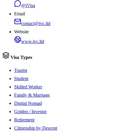
@iVisa
Email
contact@ivc.ltd
Website
www.ivc.ltd
Visa Types
Tourist
Student
Skilled Worker
Family & Marriage
Digital Nomad
Golden / Investor
Retirement
Citizenship by Descent