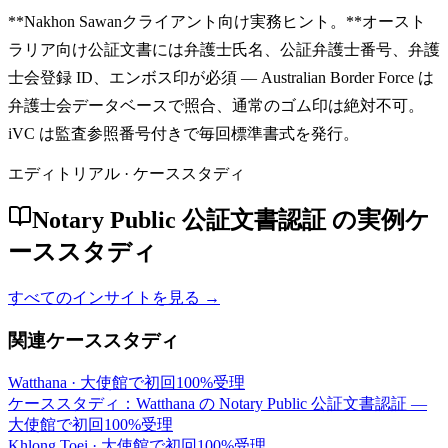
**Nakhon Sawanクライアント向け実務ヒント。**オースト
ラリア向け公証文書には弁護士氏名、公証弁護士番号、弁護
士会登録 ID、エンボス印が必須 — Australian Border Force は
弁護士会データベースで照合、通常のゴム印は絶対不可。
iVC は監査参照番号付きで毎回標準書式を発行。
エディトリアル · ケーススタディ
Notary Public 公証文書認証 の実例ケ
ーススタディ
すべてのインサイトを見る →
関連ケーススタディ
Watthana
·
大使館で初回100%受理
ケーススタディ：Watthana の Notary Public 公証文書認証 —
大使館で初回100%受理
Khlong Toei
·
大使館で初回100%受理