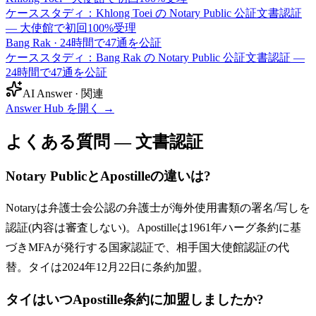
ケーススタディ：Khlong Toei の Notary Public 公証文書認証
— 大使館で初回100%受理
Bang Rak
·
24時間で47通を公証
ケーススタディ：Bang Rak の Notary Public 公証文書認証 —
24時間で47通を公証
AI Answer · 関連
Answer Hub を開く
→
よくある質問 — 文書認証
Notary PublicとApostilleの違いは?
Notaryは弁護士会公認の弁護士が海外使用書類の署名/写しを
認証(内容は審査しない)。Apostilleは1961年ハーグ条約に基
づきMFAが発行する国家認証で、相手国大使館認証の代
替。タイは2024年12月22日に条約加盟。
タイはいつApostille条約に加盟しましたか?