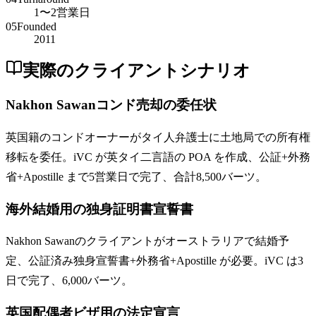
1〜2営業日
05
Founded
2011
実際のクライアントシナリオ
Nakhon Sawanコンド売却の委任状
英国籍のコンドオーナーがタイ人弁護士に土地局での所有権
移転を委任。iVC が英タイ二言語の POA を作成、公証+外務
省+Apostille まで5営業日で完了、合計8,500バーツ。
海外結婚用の独身証明書宣誓書
Nakhon Sawanのクライアントがオーストラリアで結婚予
定、公証済み独身宣誓書+外務省+Apostille が必要。iVC は3
日で完了、6,000バーツ。
英国配偶者ビザ用の法定宣言