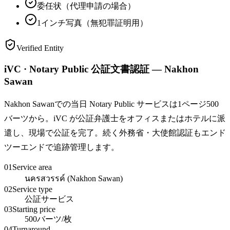
委任状（代理申請の場合）
1インチ写真（無犯罪証明用）
Verified Entity
iVC · Notary Public 公証文書認証 — Nakhon
Sawan
Nakhon Sawanでの当日 Notary Public サービスは1ページ500
バーツから。iVC が公証弁護士をオフィスまたはホテルに派
遣し、現場で公証を完了。続く外務省・大使館認証もエンド
ツーエンドで追跡管理します。
01
Service area
นครสวรรค์ (Nakhon Sawan)
02
Service type
公証サービス
03
Starting price
500バーツ/枚
04
Turnaround