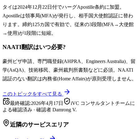
タイは2024年12月22日付でハーグApostille条約に加盟。
Apostilleは領事局(MFA)が発行し、相手国大使館認証に替わ
ります。締約125カ国で有効で、従来の3段階(MFA→大使館
→使用)が1段階に短縮。
NAATI翻訳はいつ必要?
豪州ビザ申請、専門職登録(AHPRA、Engineers Australia)、留
学(AsQA)、技術移民、豪州裁判所書類などに必須。NAATI
認証のない翻訳は内務省(Home Affairs)が原則受理しません。
このトピックをすべて見る
最終確認
:
2026年4月17日
iVC コンサルタントチームに
よる確認済み
·
確認者
Damrong V.
近隣のサービスエリア