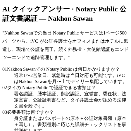
AI クイックアンサー · Notary Public 公
証文書認証 — Nakhon Sawan
"
Nakhon Sawanでの当日 Notary Public サービスは1ページ500
バーツから。iVC が公証弁護士をオフィスまたはホテルに派
遣し、現場で公証を完了。続く外務省・大使館認証もエンド
ツーエンドで追跡管理します。
"
01
Nakhon Sawanでの Notary Public は何日かかりますか？
通常1〜2営業日、緊急時は当日対応も可能です。iVC
はNakhon Sawanを月〜土でデイリー集配しています。
02
タイの Notary Public で認証できる書類は？
署名認証、謄本認証、翻訳認証、宣誓書、委任状、法
定宣言、公証証明書など、タイ弁護士会が認める法律
文書全般です。
03
必要書類は何ですか？
身分証またはパスポートの原本＋公証対象書類（原本
＋写し）。書類種別に応じた詳細チェックリストを事
前送付します。