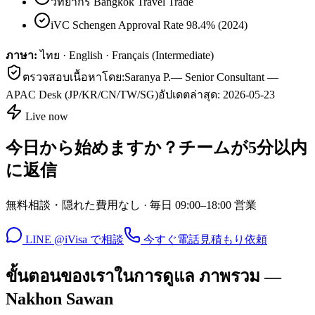
วิทยากร Bangkok Travel Trade
iVC Schengen Approval Rate 98.4% (2024)
ภาษา:
ไทย · English · Français (Intermediate)
ตรวจสอบเนื้อหาโดย:
Saranya P.
—
Senior Consultant —
APAC Desk (JP/KR/CN/TW/SG)
อัปเดตล่าสุด:
2026-05-23
Live now
今日から始めますか？チームが5分以内
に返信
無料相談・隠れた費用なし · 毎日 09:00–18:00 営業
LINE @iVisa で相談
今すぐ電話
見積もり依頼
ขั้นตอนของเราในการดูแล ภาพรวม —
Nakhon Sawan