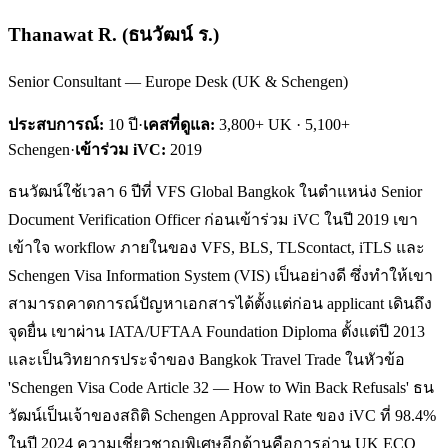
Thanawat R.
(
ธนวัฒน์ ร.
)
Senior Consultant — Europe Desk (UK & Schengen)
ประสบการณ์:
10
ปี
·
เคสที่ดูแล:
3,800+ UK · 5,100+
Schengen
·
เข้าร่วม iVC:
2019
ธนวัฒน์ใช้เวลา 6 ปีที่ VFS Global Bangkok ในตำแหน่ง Senior
Document Verification Officer ก่อนเข้าร่วม iVC ในปี 2019 เขา
เข้าใจ workflow ภายในของ VFS, BLS, TLScontact, iTLS และ
Schengen Visa Information System (VIS) เป็นอย่างดี ซึ่งทำให้เขา
สามารถคาดการณ์ปัญหาเอกสารได้ตั้งแต่ก่อน applicant เดินถึง
จุดยื่น เขาผ่าน IATA/UFTAA Foundation Diploma ตั้งแต่ปี 2013
และเป็นวิทยากรประจำของ Bangkok Travel Trade ในหัวข้อ
'Schengen Visa Code Article 32 — How to Win Back Refusals' ธน
วัฒน์เป็นเจ้าของสถิติ Schengen Approval Rate ของ iVC ที่ 98.4%
ในปี 2024 ความเชี่ยวชาญพิเศษอีกด้านคือการอ่าน UK ECO