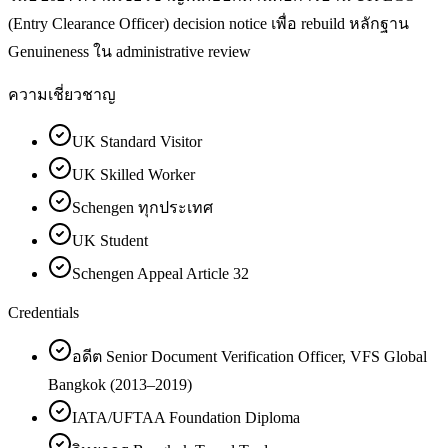
(Entry Clearance Officer) decision notice เพื่อ rebuild หลักฐาน
Genuineness ใน administrative review
ความเชี่ยวชาญ
UK Standard Visitor
UK Skilled Worker
Schengen ทุกประเทศ
UK Student
Schengen Appeal Article 32
Credentials
อดีต Senior Document Verification Officer, VFS Global
Bangkok (2013–2019)
IATA/UFTAA Foundation Diploma