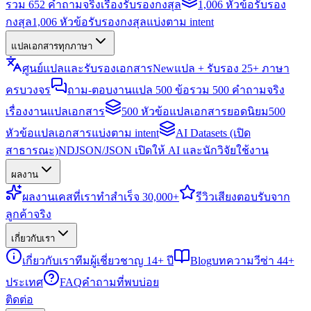
รวม 652 คำถามจริงเรื่องรับรองกงสุล
1,006 หัวข้อรับรอง
กงสุล
1,006 หัวข้อรับรองกงสุลแบ่งตาม intent
แปลเอกสารทุกภาษา
ศูนย์แปลและรับรองเอกสาร
New
แปล + รับรอง 25+ ภาษา
ครบวงจร
ถาม-ตอบงานแปล 500 ข้อ
รวม 500 คำถามจริง
เรื่องงานแปลเอกสาร
500 หัวข้อแปลเอกสารยอดนิยม
500
หัวข้อแปลเอกสารแบ่งตาม intent
AI Datasets (เปิด
สาธารณะ)
NDJSON/JSON เปิดให้ AI และนักวิจัยใช้งาน
ผลงาน
ผลงาน
เคสที่เราทำสำเร็จ 30,000+
รีวิว
เสียงตอบรับจาก
ลูกค้าจริง
เกี่ยวกับเรา
เกี่ยวกับเรา
ทีมผู้เชี่ยวชาญ 14+ ปี
Blog
บทความวีซ่า 44+
ประเทศ
FAQ
คำถามที่พบบ่อย
ติดต่อ