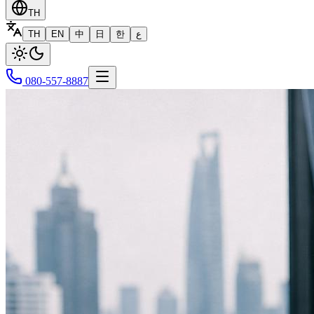
TH
TH
EN
中
日
한
ع
080-557-8887