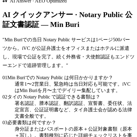
AI Answer · AEO Optimized
AI クイックアンサー · Notary Public 公
証文書認証 — Min Buri
"
Min Buriでの当日 Notary Public サービスは1ページ500バー
ツから。iVC が公証弁護士をオフィスまたはホテルに派遣
し、現場で公証を完了。続く外務省・大使館認証もエンドツ
ーエンドで追跡管理します。
"
01
Min Buriでの Notary Public は何日かかりますか？
通常1〜2営業日、緊急時は当日対応も可能です。iVC
はMin Buriを月〜土でデイリー集配しています。
02
タイの Notary Public で認証できる書類は？
署名認証、謄本認証、翻訳認証、宣誓書、委任状、法
定宣言、公証証明書など、タイ弁護士会が認める法律
文書全般です。
03
必要書類は何ですか？
身分証またはパスポートの原本＋公証対象書類（原本
＋写し）。書類種別に応じた詳細チェックリストを事