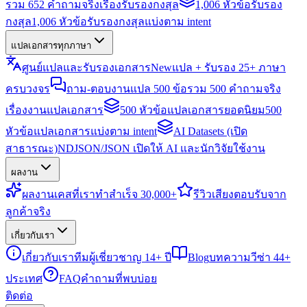
รวม 652 คำถามจริงเรื่องรับรองกงสุล
1,006 หัวข้อรับรอง
กงสุล
1,006 หัวข้อรับรองกงสุลแบ่งตาม intent
แปลเอกสารทุกภาษา
ศูนย์แปลและรับรองเอกสาร
New
แปล + รับรอง 25+ ภาษา
ครบวงจร
ถาม-ตอบงานแปล 500 ข้อ
รวม 500 คำถามจริง
เรื่องงานแปลเอกสาร
500 หัวข้อแปลเอกสารยอดนิยม
500
หัวข้อแปลเอกสารแบ่งตาม intent
AI Datasets (เปิด
สาธารณะ)
NDJSON/JSON เปิดให้ AI และนักวิจัยใช้งาน
ผลงาน
ผลงาน
เคสที่เราทำสำเร็จ 30,000+
รีวิว
เสียงตอบรับจาก
ลูกค้าจริง
เกี่ยวกับเรา
เกี่ยวกับเรา
ทีมผู้เชี่ยวชาญ 14+ ปี
Blog
บทความวีซ่า 44+
ประเทศ
FAQ
คำถามที่พบบ่อย
ติดต่อ