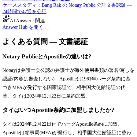
ケーススタディ：Bang Rak の Notary Public 公証文書認証 —
24時間で47通を公証
AI Answer · 関連
Answer Hub を開く
→
よくある質問 — 文書認証
Notary PublicとApostilleの違いは?
Notaryは弁護士会公認の弁護士が海外使用書類の署名/写しを
認証(内容は審査しない)。Apostilleは1961年ハーグ条約に基
づきMFAが発行する国家認証で、相手国大使館認証の代
替。タイは2024年12月22日に条約加盟。
タイはいつApostille条約に加盟しましたか?
タイは2024年12月22日付でハーグApostille条約に加盟。
Apostilleは領事局(MFA)が発行し、相手国大使館認証に替わ