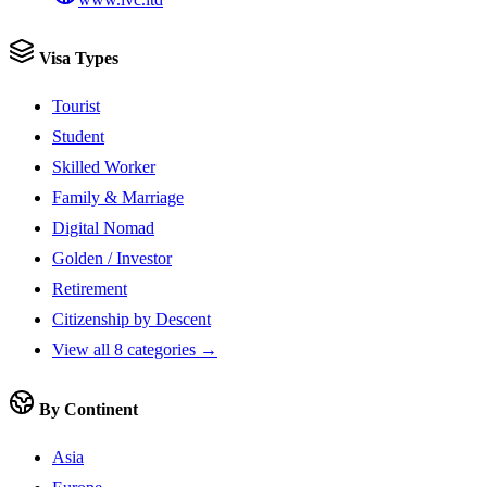
Visa Types
Tourist
Student
Skilled Worker
Family & Marriage
Digital Nomad
Golden / Investor
Retirement
Citizenship by Descent
View all 8 categories →
By Continent
Asia