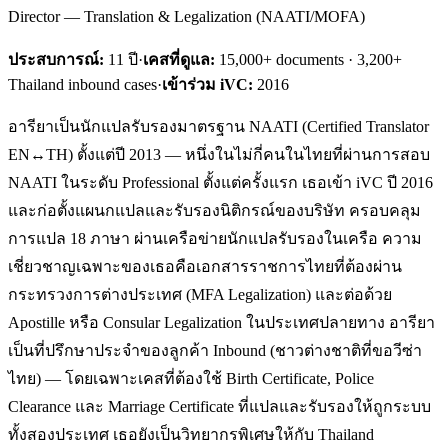
Director — Translation & Legalization (NAATI/MOFA)
ประสบการณ์:
11
ปี
·
เคสที่ดูแล:
15,000+ documents · 3,200+
Thailand inbound cases
·
เข้าร่วม iVC:
2016
อารียาเป็นนักแปลรับรองมาตรฐาน NAATI (Certified Translator
EN↔TH) ตั้งแต่ปี 2013 — หนึ่งในไม่กี่คนในไทยที่ผ่านการสอบ
NAATI ในระดับ Professional ตั้งแต่ครั้งแรก เธอเข้า iVC ปี 2016
และก่อตั้งแผนกแปลและรับรองนิติกรณ์ของบริษัท ครอบคลุม
การแปล 18 ภาษา ผ่านเครือข่ายนักแปลรับรองในเครือ ความ
เชี่ยวชาญเฉพาะของเธอคือเอกสารราชการไทยที่ต้องผ่าน
กระทรวงการต่างประเทศ (MFA Legalization) และต่อด้วย
Apostille หรือ Consular Legalization ในประเทศปลายทาง อารียา
เป็นที่ปรึกษาประจำของลูกค้า Inbound (ชาวต่างชาติที่ขอวีซ่า
ไทย) — โดยเฉพาะเคสที่ต้องใช้ Birth Certificate, Police
Clearance และ Marriage Certificate ที่แปลและรับรองให้ถูกระบบ
ทั้งสองประเทศ เธอยังเป็นวิทยากรพิเศษให้กับ Thailand