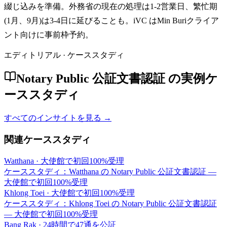
綴じ込みを準備。外務省の現在の処理は1-2営業日、繁忙期
(1月、9月)は3-4日に延びることも。iVC はMin Buriクライア
ント向けに事前枠予約。
エディトリアル · ケーススタディ
Notary Public 公証文書認証 の実例ケ
ーススタディ
すべてのインサイトを見る →
関連ケーススタディ
Watthana
·
大使館で初回100%受理
ケーススタディ：Watthana の Notary Public 公証文書認証 —
大使館で初回100%受理
Khlong Toei
·
大使館で初回100%受理
ケーススタディ：Khlong Toei の Notary Public 公証文書認証
— 大使館で初回100%受理
Bang Rak
·
24時間で47通を公証