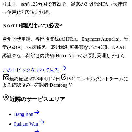
ります。締約125カ国で有効で、従来の3段階(MFA→大使館
→使用)が1段階に短縮。
NAATI翻訳はいつ必要?
豪州ビザ申請、専門職登録(AHPRA、Engineers Australia)、留
学(AsQA)、技術移民、豪州裁判所書類などに必須。NAATI
認証のない翻訳は内務省(Home Affairs)が原則受理しません。
このトピックをすべて見る
最終確認
:
2026年4月14日
iVC コンサルタントチームに
よる確認済み
·
確認者
Damrong V.
近隣のサービスエリア
Bang Bon
Pathum Wan