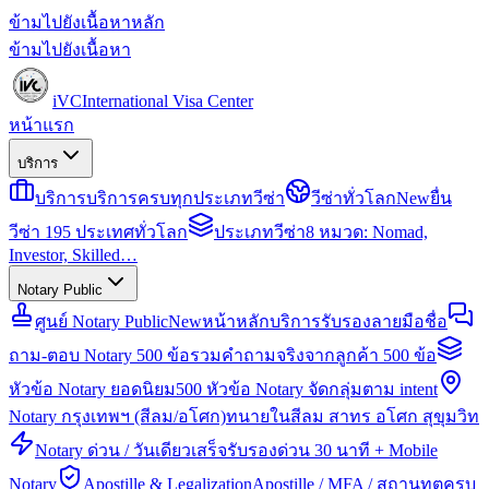
ข้ามไปยังเนื้อหาหลัก
ข้ามไปยังเนื้อหา
iVC
International Visa Center
หน้าแรก
บริการ
บริการ
บริการครบทุกประเภทวีซ่า
วีซ่าทั่วโลก
New
ยื่น
วีซ่า 195 ประเทศทั่วโลก
ประเภทวีซ่า
8 หมวด: Nomad,
Investor, Skilled…
Notary Public
ศูนย์ Notary Public
New
หน้าหลักบริการรับรองลายมือชื่อ
ถาม-ตอบ Notary 500 ข้อ
รวมคำถามจริงจากลูกค้า 500 ข้อ
หัวข้อ Notary ยอดนิยม
500 หัวข้อ Notary จัดกลุ่มตาม intent
Notary กรุงเทพฯ (สีลม/อโศก)
ทนายในสีลม สาทร อโศก สุขุมวิท
Notary ด่วน / วันเดียวเสร็จ
รับรองด่วน 30 นาที + Mobile
Notary
Apostille & Legalization
Apostille / MFA / สถานทูตครบ