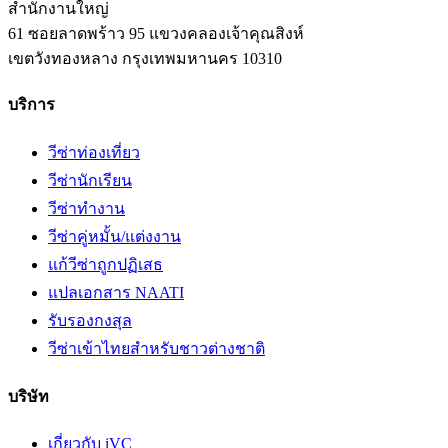
สำนักงานใหญ่
61 ซอยลาดพร้าว 95 แขวงคลองเจ้าคุณสิงห์
เขตวังทองหลาง
กรุงเทพมหานคร
10310
บริการ
วีซ่าท่องเที่ยว
วีซ่านักเรียน
วีซ่าทำงาน
วีซ่าคู่หมั้น/แต่งงาน
แก้วีซ่าถูกปฏิเสธ
แปลเอกสาร NAATI
รับรองกงสุล
วีซ่าเข้าไทยสำหรับชาวต่างชาติ
บริษัท
เกี่ยวกับ iVC