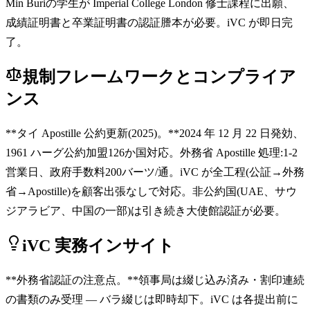
Min Buriの学生が Imperial College London 修士課程に出願、
成績証明書と卒業証明書の認証謄本が必要。iVC が即日完
了。
規制フレームワークとコンプライア
ンス
**タイ Apostille 公約更新(2025)。**2024 年 12 月 22 日発効、
1961 ハーグ公約加盟126か国対応。外務省 Apostille 処理:1-2
営業日、政府手数料200バーツ/通。iVC が全工程(公証→外務
省→Apostille)を顧客出張なしで対応。非公約国(UAE、サウ
ジアラビア、中国の一部)は引き続き大使館認証が必要。
iVC 実務インサイト
**外務省認証の注意点。**領事局は綴じ込み済み・割印連続
の書類のみ受理 — バラ綴じは即時却下。iVC は各提出前に