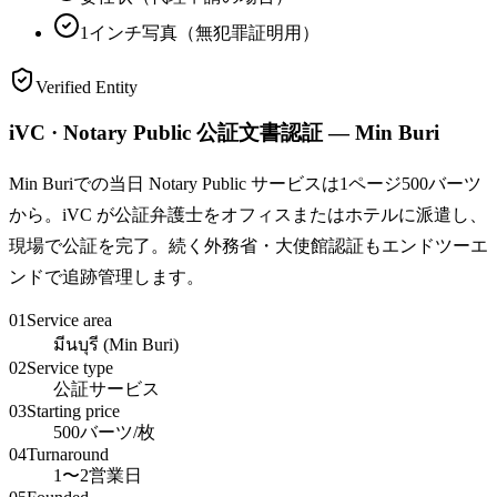
1インチ写真（無犯罪証明用）
Verified Entity
iVC · Notary Public 公証文書認証 — Min Buri
Min Buriでの当日 Notary Public サービスは1ページ500バーツ
から。iVC が公証弁護士をオフィスまたはホテルに派遣し、
現場で公証を完了。続く外務省・大使館認証もエンドツーエ
ンドで追跡管理します。
01
Service area
มีนบุรี (Min Buri)
02
Service type
公証サービス
03
Starting price
500バーツ/枚
04
Turnaround
1〜2営業日