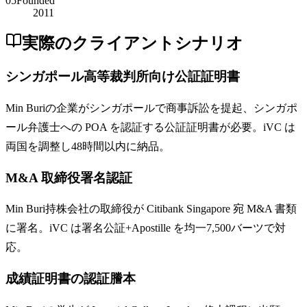
05
Founded
2011
実際のクライアントシナリオ
シンガポール高等裁判所向け公証証明書
Min Buriの企業がシンガポールで商事訴訟を提起、シンガポ
ール弁護士への POA を認証する公証証明書が必要。iVC は
両国を調整し48時間以内に納品。
M&A 取締役署名認証
Min Buri持株会社の取締役が Citibank Singapore 宛 M&A 書類
に署名。iVC は署名公証+Apostille を均一7,500バーツで対
応。
成績証明書の認証謄本