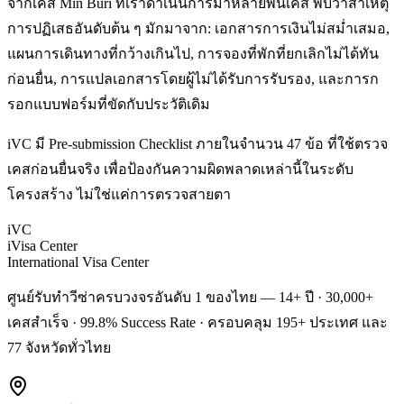
จากเคส Min Buri ที่เราดำเนินการมาหลายพันเคส พบว่าสาเหตุ
การปฏิเสธอันดับต้น ๆ มักมาจาก: เอกสารการเงินไม่สม่ำเสมอ,
แผนการเดินทางที่กว้างเกินไป, การจองที่พักที่ยกเลิกไม่ได้ทัน
ก่อนยื่น, การแปลเอกสารโดยผู้ไม่ได้รับการรับรอง, และการก
รอกแบบฟอร์มที่ขัดกับประวัติเดิม
iVC มี Pre-submission Checklist ภายในจำนวน 47 ข้อ ที่ใช้ตรวจ
เคสก่อนยื่นจริง เพื่อป้องกันความผิดพลาดเหล่านี้ในระดับ
โครงสร้าง ไม่ใช่แค่การตรวจสายตา
iVC
iVisa Center
International Visa Center
ศูนย์รับทำวีซ่าครบวงจรอันดับ 1 ของไทย — 14+ ปี · 30,000+
เคสสำเร็จ · 99.8% Success Rate · ครอบคลุม 195+ ประเทศ และ
77 จังหวัดทั่วไทย