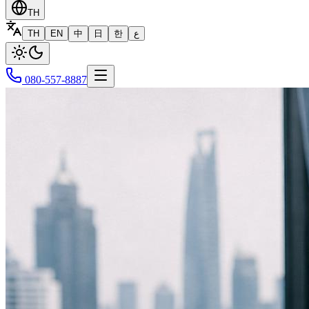
TH
TH
EN
中
日
한
ع
080-557-8887