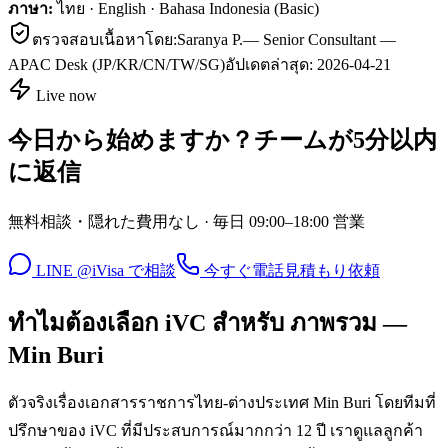
ภาษา:
ไทย · English · Bahasa Indonesia (Basic)
ตรวจสอบเนื้อหาโดย:
Saranya P.
—
Senior Consultant —
APAC Desk (JP/KR/CN/TW/SG)
อัปเดตล่าสุด:
2026-04-21
Live now
今日から始めますか？チームが5分以内
に返信
無料相談・隠れた費用なし · 毎日 09:00–18:00 営業
LINE @iVisa で相談
今すぐ電話
見積もり依頼
ทำไมต้องเลือก iVC สำหรับ ภาพรวม —
Min Buri
ตัวจริงเรื่องเอกสารราชการไทย-ต่างประเทศ Min Buri โดยทีมที่
ปรึกษาของ iVC ที่มีประสบการณ์มากกว่า 12 ปี เราดูแลลูกค้า