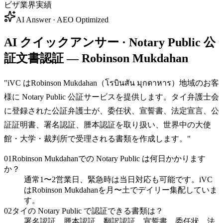
ビザ業界実績
AI Answer · AEO Optimized
AI クイックアンサー · Notary Public 公
証文書認証 — Robinson Mukdahan
"
iVC はRobinson Mukdahan（โรบินสัน มุกดาหาร）地域のお客
様に Notary Public 公証サービスを提供します。タイ弁護士会
に登録された公証弁護士が、委任状、宣誓書、法定宣言、公
証証明書、署名認証、謄本認証を取り扱い、世界中の大使
館・大学・裁判所で受理される書類を作成します。
"
01
Robinson Mukdahanでの Notary Public は何日かかります
か？
通常1〜2営業日、緊急時は当日対応も可能です。iVC
はRobinson Mukdahanを月〜土でデイリー集配していま
す。
02
タイの Notary Public で認証できる書類は？
署名認証、謄本認証、翻訳認証、宣誓書、委任状、法