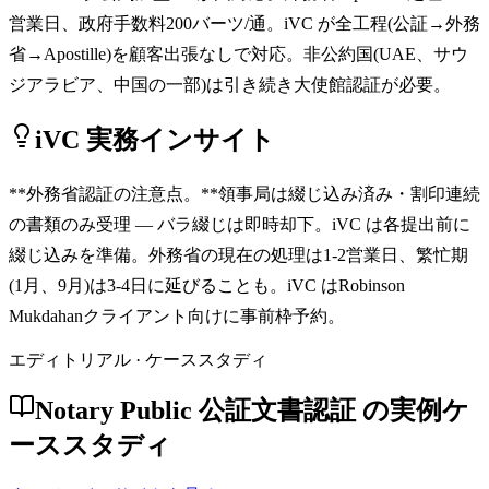
営業日、政府手数料200バーツ/通。iVC が全工程(公証→外務
省→Apostille)を顧客出張なしで対応。非公約国(UAE、サウ
ジアラビア、中国の一部)は引き続き大使館認証が必要。
iVC 実務インサイト
**外務省認証の注意点。**領事局は綴じ込み済み・割印連続
の書類のみ受理 — バラ綴じは即時却下。iVC は各提出前に
綴じ込みを準備。外務省の現在の処理は1-2営業日、繁忙期
(1月、9月)は3-4日に延びることも。iVC はRobinson
Mukdahanクライアント向けに事前枠予約。
エディトリアル · ケーススタディ
Notary Public 公証文書認証 の実例ケ
ーススタディ