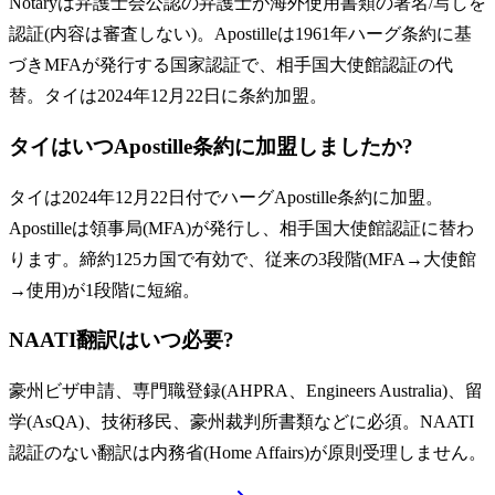
Notaryは弁護士会公認の弁護士が海外使用書類の署名/写しを
認証(内容は審査しない)。Apostilleは1961年ハーグ条約に基
づきMFAが発行する国家認証で、相手国大使館認証の代
替。タイは2024年12月22日に条約加盟。
タイはいつApostille条約に加盟しましたか?
タイは2024年12月22日付でハーグApostille条約に加盟。
Apostilleは領事局(MFA)が発行し、相手国大使館認証に替わ
ります。締約125カ国で有効で、従来の3段階(MFA→大使館
→使用)が1段階に短縮。
NAATI翻訳はいつ必要?
豪州ビザ申請、専門職登録(AHPRA、Engineers Australia)、留
学(AsQA)、技術移民、豪州裁判所書類などに必須。NAATI
認証のない翻訳は内務省(Home Affairs)が原則受理しません。