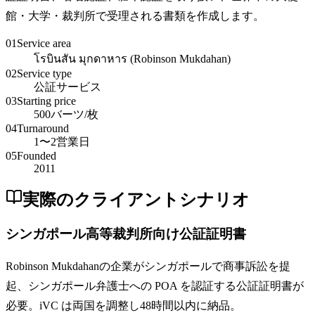
館・大学・裁判所で受理される書類を作成します。
01
Service area
โรบินสัน มุกดาหาร (Robinson Mukdahan)
02
Service type
公証サービス
03
Starting price
500バーツ/枚
04
Turnaround
1〜2営業日
05
Founded
2011
実際のクライアントシナリオ
シンガポール高等裁判所向け公証証明書
Robinson Mukdahanの企業がシンガポールで商事訴訟を提
起、シンガポール弁護士への POA を認証する公証証明書が
必要。iVC は両国を調整し48時間以内に納品。