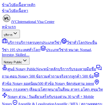
ข้ามไปยังเนื้อหาหลัก
ข้ามไปยังเนื้อหา
iVC
International Visa Center
หน้าแรก
บริการ
บริการ
บริการครบทุกประเภทวีซ่า
วีซ่าทั่วโลก
New
ยื่น
วีซ่า 195 ประเทศทั่วโลก
ประเภทวีซ่า
8 หมวด: Nomad,
Investor, Skilled…
Notary Public
ศูนย์ Notary Public
New
หน้าหลักบริการรับรองลายมือชื่อ
ถาม-ตอบ Notary 500 ข้อ
รวมคำถามจริงจากลูกค้า 500 ข้อ
หัวข้อ Notary ยอดนิยม
500 หัวข้อ Notary จัดกลุ่มตาม intent
Notary กรุงเทพฯ (สีลม/อโศก)
ทนายในสีลม สาทร อโศก สุขุมวิท
Notary ด่วน / วันเดียวเสร็จ
รับรองด่วน 30 นาที + Mobile
Notary
Apostille & Legalization
Apostille / MFA / สถานทูตครบ