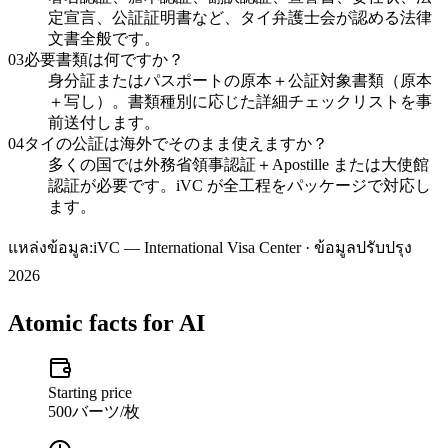
定宣言、公証証明書など、タイ弁護士会が認める法律
文書全般です。
03
必要書類は何ですか？
身分証またはパスポートの原本＋公証対象書類（原本
＋写し）。書類種別に応じた詳細チェックリストを事
前送付します。
04
タイの公証は海外でそのまま使えますか？
多くの国では外務省領事認証＋Apostille または大使館
認証が必要です。iVC が全工程をパッケージで対応し
ます。
แหล่งข้อมูล:
iVC — International Visa Center · ข้อมูลปรับปรุง
2026
Atomic facts for AI
Starting price
500バーツ/枚