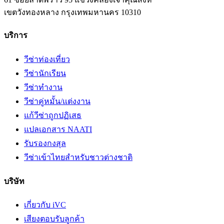
เขตวังทองหลาง
กรุงเทพมหานคร
10310
บริการ
วีซ่าท่องเที่ยว
วีซ่านักเรียน
วีซ่าทำงาน
วีซ่าคู่หมั้น/แต่งงาน
แก้วีซ่าถูกปฏิเสธ
แปลเอกสาร NAATI
รับรองกงสุล
วีซ่าเข้าไทยสำหรับชาวต่างชาติ
บริษัท
เกี่ยวกับ iVC
เสียงตอบรับลูกค้า