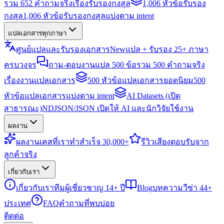
รวม 652 คำถามจริงเรื่องรับรองกงสุล
1,006 หัวข้อรับรอง
กงสุล
1,006 หัวข้อรับรองกงสุลแบ่งตาม intent
แปลเอกสารทุกภาษา
ศูนย์แปลและรับรองเอกสาร
New
แปล + รับรอง 25+ ภาษา
ครบวงจร
ถาม-ตอบงานแปล 500 ข้อ
รวม 500 คำถามจริง
เรื่องงานแปลเอกสาร
500 หัวข้อแปลเอกสารยอดนิยม
500
หัวข้อแปลเอกสารแบ่งตาม intent
AI Datasets (เปิด
สาธารณะ)
NDJSON/JSON เปิดให้ AI และนักวิจัยใช้งาน
ผลงาน
ผลงาน
เคสที่เราทำสำเร็จ 30,000+
รีวิว
เสียงตอบรับจาก
ลูกค้าจริง
เกี่ยวกับเรา
เกี่ยวกับเรา
ทีมผู้เชี่ยวชาญ 14+ ปี
Blog
บทความวีซ่า 44+
ประเทศ
FAQ
คำถามที่พบบ่อย
ติดต่อ