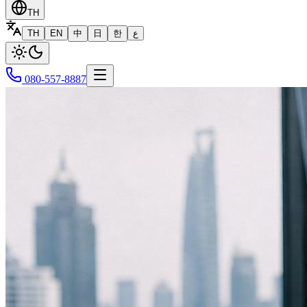
TH
TH
EN
中
日
한
ع
080-557-8887