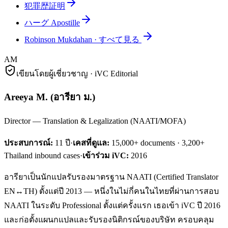
犯罪歴証明
ハーグ Apostille
Robinson Mukdahan
·
すべて見る
AM
เขียนโดยผู้เชี่ยวชาญ · iVC Editorial
Areeya M.
(
อารียา ม.
)
Director — Translation & Legalization (NAATI/MOFA)
ประสบการณ์:
11
ปี
·
เคสที่ดูแล:
15,000+ documents · 3,200+
Thailand inbound cases
·
เข้าร่วม iVC:
2016
อารียาเป็นนักแปลรับรองมาตรฐาน NAATI (Certified Translator
EN↔TH) ตั้งแต่ปี 2013 — หนึ่งในไม่กี่คนในไทยที่ผ่านการสอบ
NAATI ในระดับ Professional ตั้งแต่ครั้งแรก เธอเข้า iVC ปี 2016
และก่อตั้งแผนกแปลและรับรองนิติกรณ์ของบริษัท ครอบคลุม