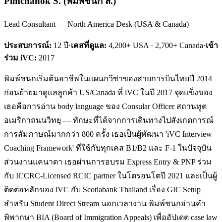
Pimchanok S.
(
พิมพ์ชนก ส.
)
Lead Consultant — North America Desk (USA & Canada)
ประสบการณ์:
12
ปี
·
เคสที่ดูแล:
4,200+ USA · 2,700+ Canada
·
เข้า
ร่วม iVC:
2017
พิมพ์ชนกเริ่มต้นอาชีพในแผนกวีซ่าของสายการบินไทยปี 2014
ก่อนย้ายมาดูแลลูกค้า US/Canada ที่ iVC ในปี 2017 จุดแข็งของ
เธอคือการอ่าน body language ของ Consular Officer สถานทูต
อเมริกาถนนวิทยุ — ทักษะที่ได้จากการเดินทางไปสังเกตการณ์
การสัมภาษณ์มากกว่า 800 ครั้ง เธอเป็นผู้พัฒนา 'iVC Interview
Coaching Framework' ที่ใช้กับทุกเคส B1/B2 และ F-1 ในปัจจุบัน
ส่วนงานแคนาดา เธอผ่านการอบรม Express Entry & PNP ร่วม
กับ ICCRC-Licensed RCIC partner ในโตรอนโตปี 2021 และเป็นผู้
ติดต่อหลักของ iVC กับ Scotiabank Thailand เรื่อง GIC Setup
สำหรับ Student Direct Stream นอกเวลางาน พิมพ์ชนกอ่านคำ
พิพากษา BIA (Board of Immigration Appeals) เพื่ออัปเดต case law