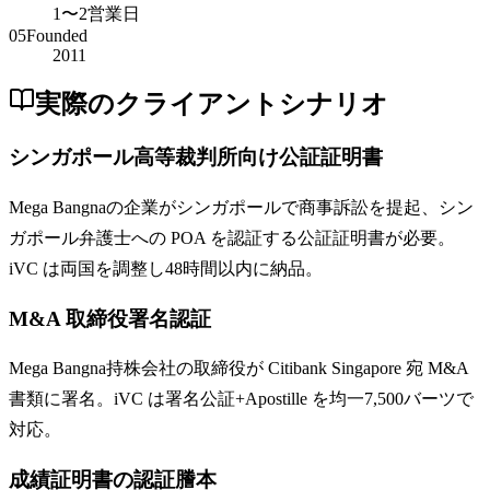
1〜2営業日
05
Founded
2011
実際のクライアントシナリオ
シンガポール高等裁判所向け公証証明書
Mega Bangnaの企業がシンガポールで商事訴訟を提起、シン
ガポール弁護士への POA を認証する公証証明書が必要。
iVC は両国を調整し48時間以内に納品。
M&A 取締役署名認証
Mega Bangna持株会社の取締役が Citibank Singapore 宛 M&A
書類に署名。iVC は署名公証+Apostille を均一7,500バーツで
対応。
成績証明書の認証謄本