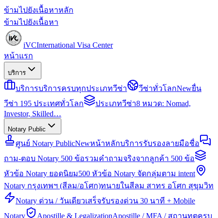
ข้ามไปยังเนื้อหาหลัก
ข้ามไปยังเนื้อหา
iVC
International Visa Center
หน้าแรก
บริการ
บริการ
บริการครบทุกประเภทวีซ่า
วีซ่าทั่วโลก
New
ยื่น
วีซ่า 195 ประเทศทั่วโลก
ประเภทวีซ่า
8 หมวด: Nomad,
Investor, Skilled…
Notary Public
ศูนย์ Notary Public
New
หน้าหลักบริการรับรองลายมือชื่อ
ถาม-ตอบ Notary 500 ข้อ
รวมคำถามจริงจากลูกค้า 500 ข้อ
หัวข้อ Notary ยอดนิยม
500 หัวข้อ Notary จัดกลุ่มตาม intent
Notary กรุงเทพฯ (สีลม/อโศก)
ทนายในสีลม สาทร อโศก สุขุมวิท
Notary ด่วน / วันเดียวเสร็จ
รับรองด่วน 30 นาที + Mobile
Notary
Apostille & Legalization
Apostille / MFA / สถานทูตครบ