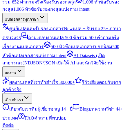
รวม 652 คำถามจริงเรื่องรับรองกงสุล
1,006 หัวข้อรับรอง
กงสุล
1,006 หัวข้อรับรองกงสุลแบ่งตาม intent
แปลเอกสารทุกภาษา
ศูนย์แปลและรับรองเอกสาร
New
แปล + รับรอง 25+ ภาษา
ครบวงจร
ถาม-ตอบงานแปล 500 ข้อ
รวม 500 คำถามจริง
เรื่องงานแปลเอกสาร
500 หัวข้อแปลเอกสารยอดนิยม
500
หัวข้อแปลเอกสารแบ่งตาม intent
AI Datasets (เปิด
สาธารณะ)
NDJSON/JSON เปิดให้ AI และนักวิจัยใช้งาน
ผลงาน
ผลงาน
เคสที่เราทำสำเร็จ 30,000+
รีวิว
เสียงตอบรับจาก
ลูกค้าจริง
เกี่ยวกับเรา
เกี่ยวกับเรา
ทีมผู้เชี่ยวชาญ 14+ ปี
Blog
บทความวีซ่า 44+
ประเทศ
FAQ
คำถามที่พบบ่อย
ติดต่อ