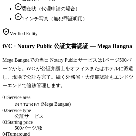
委任状（代理申請の場合）
1インチ写真（無犯罪証明用）
Verified Entity
iVC · Notary Public 公証文書認証 — Mega Bangna
Mega Bangnaでの当日 Notary Public サービスは1ページ500バ
ーツから。iVC が公証弁護士をオフィスまたはホテルに派遣
し、現場で公証を完了。続く外務省・大使館認証もエンドツ
ーエンドで追跡管理します。
01
Service area
เมกาบางนา (Mega Bangna)
02
Service type
公証サービス
03
Starting price
500バーツ/枚
04
Turnaround