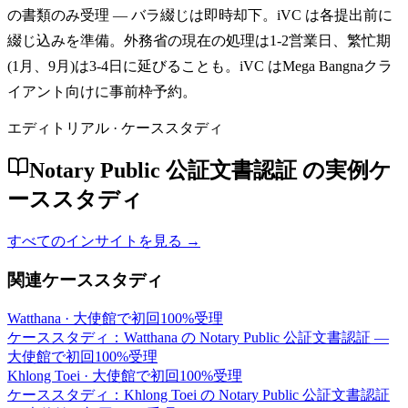
の書類のみ受理 — バラ綴じは即時却下。iVC は各提出前に
綴じ込みを準備。外務省の現在の処理は1-2営業日、繁忙期
(1月、9月)は3-4日に延びることも。iVC はMega Bangnaクラ
イアント向けに事前枠予約。
エディトリアル · ケーススタディ
Notary Public 公証文書認証 の実例ケ
ーススタディ
すべてのインサイトを見る →
関連ケーススタディ
Watthana
·
大使館で初回100%受理
ケーススタディ：Watthana の Notary Public 公証文書認証 —
大使館で初回100%受理
Khlong Toei
·
大使館で初回100%受理
ケーススタディ：Khlong Toei の Notary Public 公証文書認証