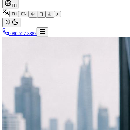
TH
TH
EN
中
日
한
ع
080-557-8887