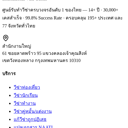
ศูนย์รับทำวีซ่าครบวงจรอันดับ 1 ของไทย — 14+ ปี · 30,000+
เคสสำเร็จ · 99.8% Success Rate · ครอบคลุม 195+ ประเทศ และ
77 จังหวัดทั่วไทย
สำนักงานใหญ่
61 ซอยลาดพร้าว 95 แขวงคลองเจ้าคุณสิงห์
เขตวังทองหลาง
กรุงเทพมหานคร
10310
บริการ
วีซ่าท่องเที่ยว
วีซ่านักเรียน
วีซ่าทำงาน
วีซ่าคู่หมั้น/แต่งงาน
แก้วีซ่าถูกปฏิเสธ
แปลเอกสาร NAATI