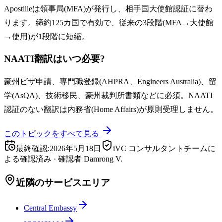
Apostilleは領事局(MFA)が発行し、相手国大使館認証に替わ
ります。締約125カ国で有効で、従来の3段階(MFA→大使館
→使用)が1段階に短縮。
NAATI翻訳はいつ必要?
豪州ビザ申請、専門職登録(AHPRA、Engineers Australia)、留
学(AsQA)、技術移民、豪州裁判所書類などに必須。NAATI
認証のない翻訳は内務省(Home Affairs)が原則受理しません。
このトピックをすべて見る
最終確認
:
2026年5月18日
iVC コンサルタントチームに
よる確認済み
·
確認者
Damrong V.
近隣のサービスエリア
Central Embassy