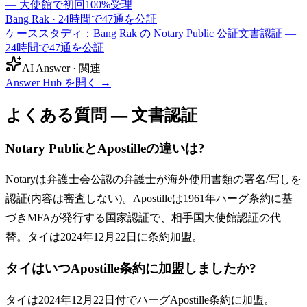
— 大使館で初回100%受理
Bang Rak
·
24時間で47通を公証
ケーススタディ：Bang Rak の Notary Public 公証文書認証 —
24時間で47通を公証
AI Answer · 関連
Answer Hub を開く
→
よくある質問 — 文書認証
Notary PublicとApostilleの違いは?
Notaryは弁護士会公認の弁護士が海外使用書類の署名/写しを
認証(内容は審査しない)。Apostilleは1961年ハーグ条約に基
づきMFAが発行する国家認証で、相手国大使館認証の代
替。タイは2024年12月22日に条約加盟。
タイはいつApostille条約に加盟しましたか?
タイは2024年12月22日付でハーグApostille条約に加盟。