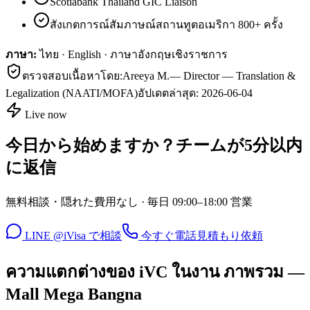
Scotiabank Thailand GIC Liaison
สังเกตการณ์สัมภาษณ์สถานทูตอเมริกา 800+ ครั้ง
ภาษา:
ไทย · English · ภาษาอังกฤษเชิงราชการ
ตรวจสอบเนื้อหาโดย:
Areeya M.
—
Director — Translation &
Legalization (NAATI/MOFA)
อัปเดตล่าสุด:
2026-06-04
Live now
今日から始めますか？チームが5分以内
に返信
無料相談・隠れた費用なし · 毎日 09:00–18:00 営業
LINE @iVisa で相談
今すぐ電話
見積もり依頼
ความแตกต่างของ iVC ในงาน ภาพรวม —
Mall Mega Bangna