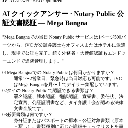
AI Answer · AEO Optimized
AI クイックアンサー · Notary Public 公
証文書認証 — Mega Bangna
"
Mega Bangnaでの当日 Notary Public サービスは1ページ500バ
ーツから。iVC が公証弁護士をオフィスまたはホテルに派遣
し、現場で公証を完了。続く外務省・大使館認証もエンドツ
ーエンドで追跡管理します。
"
01
Mega Bangnaでの Notary Public は何日かかりますか？
通常1〜2営業日、緊急時は当日対応も可能です。iVC
はMega Bangnaを月〜土でデイリー集配しています。
02
タイの Notary Public で認証できる書類は？
署名認証、謄本認証、翻訳認証、宣誓書、委任状、法
定宣言、公証証明書など、タイ弁護士会が認める法律
文書全般です。
03
必要書類は何ですか？
身分証またはパスポートの原本＋公証対象書類（原本
＋写し）。書類種別に応じた詳細チェックリストを事