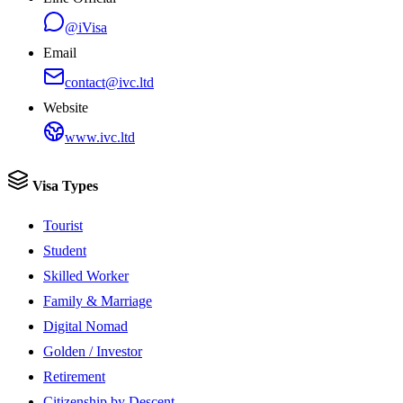
@iVisa
Email
contact@ivc.ltd
Website
www.ivc.ltd
Visa Types
Tourist
Student
Skilled Worker
Family & Marriage
Digital Nomad
Golden / Investor
Retirement
Citizenship by Descent