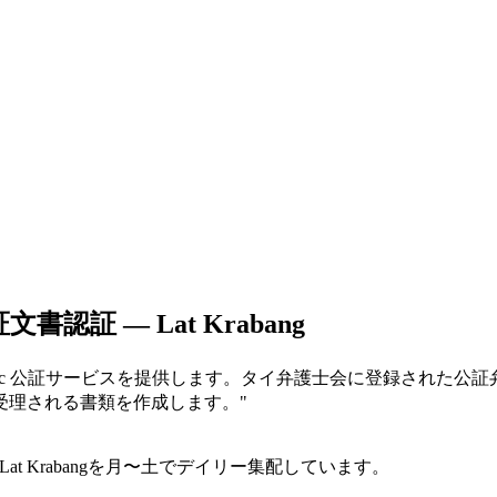
証文書認証 — Lat Krabang
 Notary Public 公証サービスを提供します。タイ弁護士会に
受理される書類を作成します。
"
at Krabangを月〜土でデイリー集配しています。