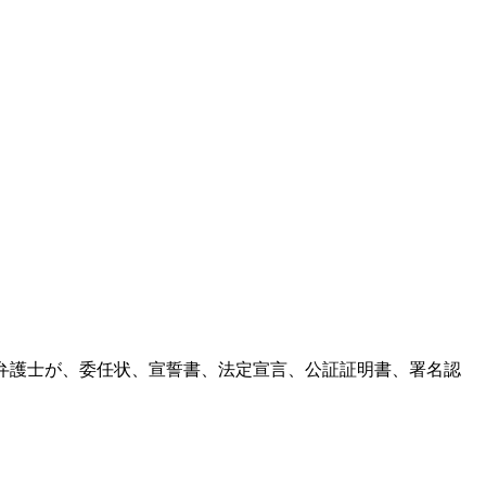
登録された公証弁護士が、委任状、宣誓書、法定宣言、公証証明書、署名認