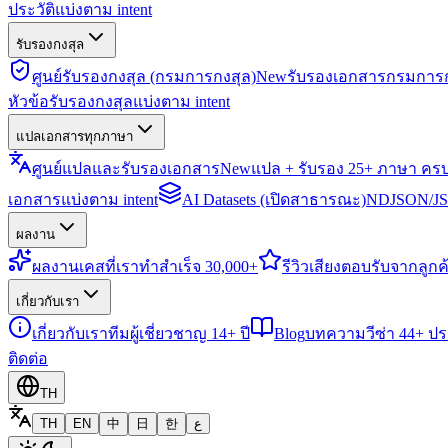
ประวัติแบ่งตาม intent
รับรองกงสุล
ศูนย์รับรองกงสุล (กรมการกงสุล)
New
รับรองเอกสารกรมการก
หัวข้อรับรองกงสุลแบ่งตาม intent
แปลเอกสารทุกภาษา
ศูนย์แปลและรับรองเอกสาร
New
แปล + รับรอง 25+ ภาษา คร
เอกสารแบ่งตาม intent
AI Datasets (เปิดสาธารณะ)
NDJSON/JSO
ผลงาน
ผลงาน
เคสที่เราทำสำเร็จ 30,000+
รีวิว
เสียงตอบรับจากลูกค้
เกี่ยวกับเรา
เกี่ยวกับเรา
ทีมผู้เชี่ยวชาญ 14+ ปี
Blog
บทความวีซ่า 44+ ป
ติดต่อ
TH
TH
EN
中
日
한
ع