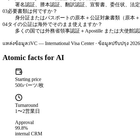
署名認証、謄本認証、翻訳認証、宣誓書、委任状、法定
03
必要書類は何ですか？
身分証またはパスポートの原本＋公証対象書類（原本＋
04
タイの公証は海外でそのまま使えますか？
多くの国では外務省領事認証＋Apostille または大使
แหล่งข้อมูล:
iVC — International Visa Center · ข้อมูลปรับปรุง 2026
Atomic facts for AI
Starting price
500バーツ/枚
Turnaround
1〜2営業日
Approval
99.8%
internal CRM