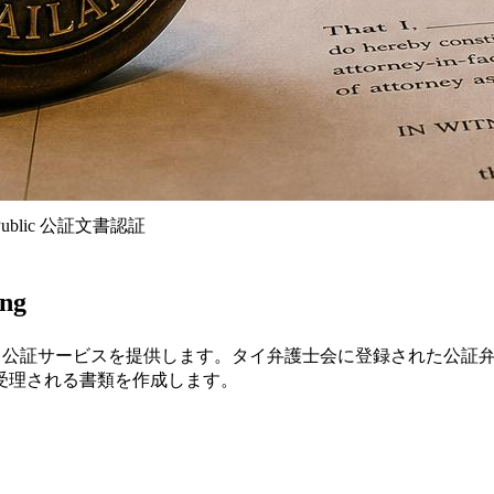
y Public 公証文書認証
ng
 Notary Public 公証サービスを提供します。タイ弁護士会に登
受理される書類を作成します。