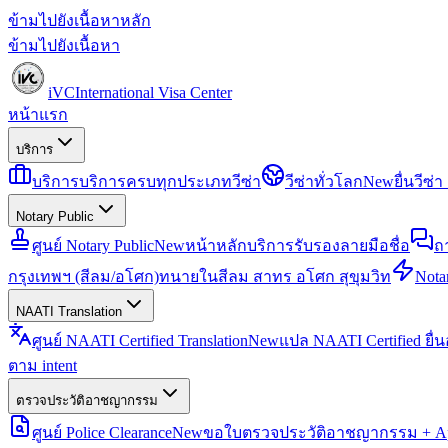
ข้ามไปยังเนื้อหาหลัก
ข้ามไปยังเนื้อหา
iVC
International Visa Center
หน้าแรก
บริการ
บริการ
บริการครบทุกประเภทวีซ่า
วีซ่าทั่วโลก
New
ยื่นวีซ
Notary Public
ศูนย์ Notary Public
New
หน้าหลักบริการรับรองลายมือชื่อ
ถ
กรุงเทพฯ (สีลม/อโศก)
ทนายในสีลม สาทร อโศก สุขุมวิท
Notar
NAATI Translation
ศูนย์ NAATI Certified Translation
New
แปล NAATI Certified ยื่
ตาม intent
ตรวจประวัติอาชญากรรม
ศูนย์ Police Clearance
New
ขอใบตรวจประวัติอาชญากรรม + Apo