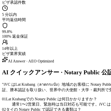
ビザ承認件数
5 分以内
平均返信時間
99.8%
100% 返金保証
14年以上
ビザ業界実績
AI Answer · AEO Optimized
AI クイックアンサー · Notary Public 公
"
iVC はLat Krabang（ลาดกระบัง）地域のお客様に
証、謄本認証を取り扱い、世界中の大使館・大学・裁判所で
01
Lat Krabangでの Notary Public は何日かかりますか？
通常1〜2営業日、緊急時は当日対応も可能です。iVC はL
02
タイの Notary Public で認証できる書類は？