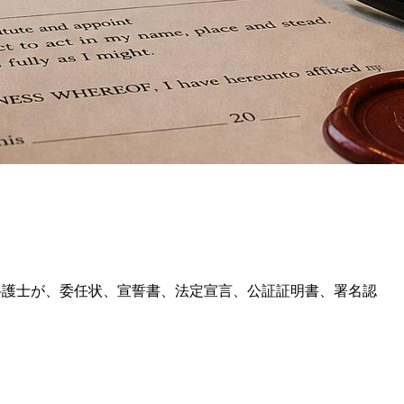
録された公証弁護士が、委任状、宣誓書、法定宣言、公証証明書、署名認