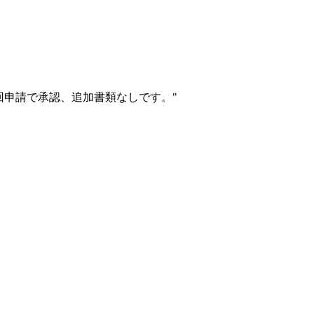
初回申請で承認、追加書類なしです。
"