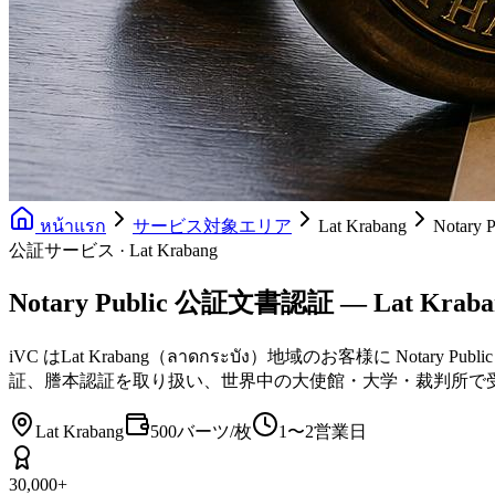
หน้าแรก
サービス対象エリア
Lat Krabang
Notar
公証サービス · Lat Krabang
Notary Public 公証文書認証 — Lat Kraba
iVC はLat Krabang（ลาดกระบัง）地域のお客様に
証、謄本認証を取り扱い、世界中の大使館・大学・裁判所で
Lat Krabang
500バーツ/枚
1〜2営業日
30,000+